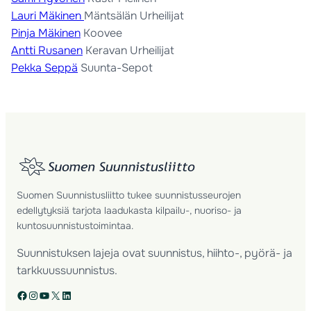
Lauri Mäkinen
Mäntsälän Urheilijat
Pinja Mäkinen
Koovee
Antti Rusanen
Keravan Urheilijat
Pekka Seppä
Suunta-Sepot
Suomen Suunnistusliitto tukee suunnistusseurojen
edellytyksiä tarjota laadukasta kilpailu-, nuoriso- ja
kuntosuunnistustoimintaa.
Suunnistuksen lajeja ovat suunnistus, hiihto-, pyörä- ja
tarkkuussuunnistus.
Facebook
Instagram
YouTube
X
LinkedIn