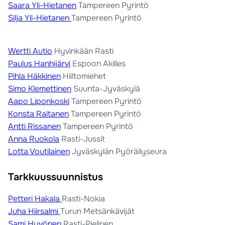
Saara Yli-Hietanen
Tampereen Pyrintö
Silja Yli-Hietanen
Tampereen Pyrintö
Wertti Autio
Hyvinkään Rasti
Paulus Hanhijärvi
Espoon Akilles
Pihla Häkkinen
Hiiltomiehet
Simo Klemettinen
Suunta-Jyväskylä
Aapo Liponkoski
Tampereen Pyrintö
Konsta Raitanen
Tampereen Pyrintö
Antti Rissanen
Tampereen Pyrintö
Anna Ruokola
Rasti-Jussit
Lotta Voutilainen
Jyväskylän Pyöräilyseura
Tarkkuussuunnistus
Petteri Hakala
Rasti-Nokia
Juha Hiirsalmi
Turun Metsänkävijät
Sami Hyvönen
Rasti-Pielinen