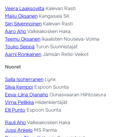
Veera Laaksoviita
Kalevan Rasti
Maiju Oksanen
Kangasala SK
Siiri Silvennoinen
Kalevan Rasti
Aaro Aho
Valkeakosken Haka
Teemu Oksanen
Ikaalisten Nouseva-Voima
Touko Seppä
Turun Suunnistajat
Aarni Ronkainen
Jämsän Retki-Veikot
Nuoret
Salla Isoherranen
Lynx
Silva Kemppi
Espoon Suunta
Eeva-Liina Ojanaho
Ounasvaaran Hiihtoseura
Virna Pellikka
Hiidenkiertäjät
Elli Punto
Espoon Suunta
Rauli Aho
Valkeakosken Haka
Jussi Ankelo
MS Parma