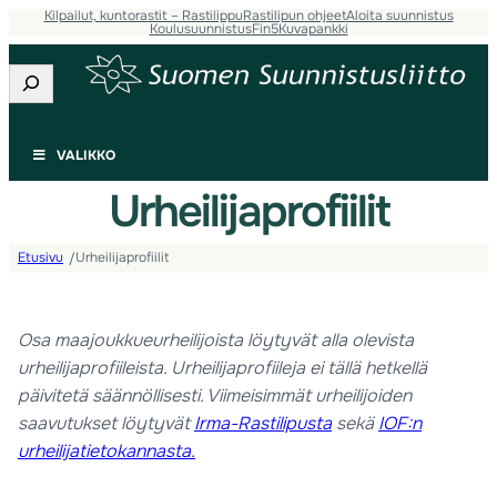
Kilpailut, kuntorastit – Rastilippu
Rastilipun ohjeet
Aloita suunnistus
Koulusuunnistus
Fin5
Kuvapankki
Etsi
VALIKKO
Urheilijaprofiilit
Etusivu
Urheilijaprofiilit
/
Osa maajoukkueurheilijoista löytyvät alla olevista
urheilijaprofiileista. Urheilijaprofiileja ei tällä hetkellä
päivitetä säännöllisesti. Viimeisimmät urheilijoiden
saavutukset löytyvät
Irma-Rastilipusta
sekä
IOF:n
urheilijatietokannasta.