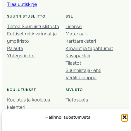
Tilaa uutiskirje
SUUNNISTUSLIITTO
SSL
Tietoa Suunnistusliitosta
Lisenssi
Eettiset reitinvalinnat ja
Materiaalit
ympäristö
Karttarekisteri
Palaute
Kilpailut ja tapahtumat
Yhteystiedot
Kuvapankki
Tilastot
Suunnistaja-lehti
Verkkokauppa
KOULUTUKSET
SIVUSTO
Koulutus ja koulutus­
Tietosuoja
kalenteri
Nuorison koulutukset
Hallinnoi suostumusta
Seura­kehittäminen
Valmentaja­koulutus