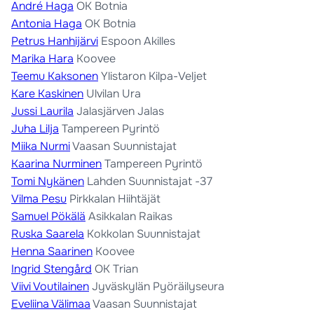
André Haga
OK Botnia
Antonia Haga
OK Botnia
Petrus Hanhijärvi
Espoon Akilles
Marika Hara
Koovee
Teemu Kaksonen
Ylistaron Kilpa-Veljet
Kare Kaskinen
Ulvilan Ura
Jussi Laurila
Jalasjärven Jalas
Juha Lilja
Tampereen Pyrintö
Miika Nurmi
Vaasan Suunnistajat
Kaarina Nurminen
Tampereen Pyrintö
Tomi Nykänen
Lahden Suunnistajat -37
Vilma Pesu
Pirkkalan Hiihtäjät
Samuel Pökälä
Asikkalan Raikas
Ruska Saarela
Kokkolan Suunnistajat
Henna Saarinen
Koovee
Ingrid Stengård
OK Trian
Viivi Voutilainen
Jyväskylän Pyöräilyseura
Eveliina Välimaa
Vaasan Suunnistajat