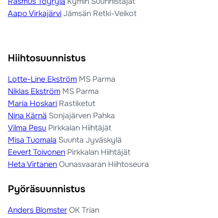
Rasmus Töyrylä
Kymin Suunnistajat
Aapo Virkajärvi
Jämsän Retki-Veikot
Hiihtosuunnistus
Lotte-Line Ekström
MS Parma
Niklas Ekström
MS Parma
Maria Hoskari
Rastiketut
Nina Kärnä
Sonjajärven Pahka
Vilma Pesu
Pirkkalan Hiihtäjät
Misa Tuomala
Suunta Jyväskylä
Eevert Toivonen
Pirkkalan Hiihtäjät
Heta Virtanen
Ounasvaaran Hiihtoseura
Pyöräsuunnistus
Anders Blomster
OK Trian