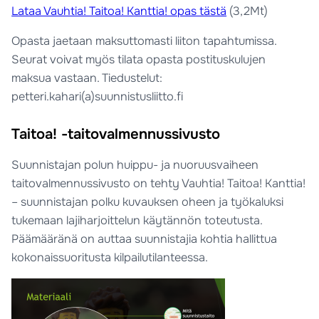
Lataa Vauhtia! Taitoa! Kanttia! opas tästä
(3,2Mt)
Opasta jaetaan maksuttomasti liiton tapahtumissa.
Seurat voivat myös tilata opasta postituskulujen
maksua vastaan. Tiedustelut:
petteri.kahari(a)suunnistusliitto.fi
Taitoa! -taitovalmennussivusto
Suunnistajan polun huippu- ja nuoruusvaiheen
taitovalmennussivusto on tehty Vauhtia! Taitoa! Kanttia!
– suunnistajan polku kuvauksen oheen ja työkaluksi
tukemaan lajiharjoittelun käytännön toteutusta.
Päämääränä on auttaa suunnistajia kohtia hallittua
kokonaissuoritusta kilpailutilanteessa.