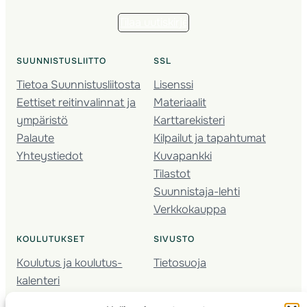
Tilaa uutiskirje
SUUNNISTUSLIITTO
SSL
Tietoa Suunnistusliitosta
Lisenssi
Eettiset reitinvalinnat ja
Materiaalit
ympäristö
Karttarekisteri
Palaute
Kilpailut ja tapahtumat
Yhteystiedot
Kuvapankki
Tilastot
Suunnistaja-lehti
Verkkokauppa
KOULUTUKSET
SIVUSTO
Koulutus ja koulutus­
Tietosuoja
kalenteri
Nuorison koulutukset