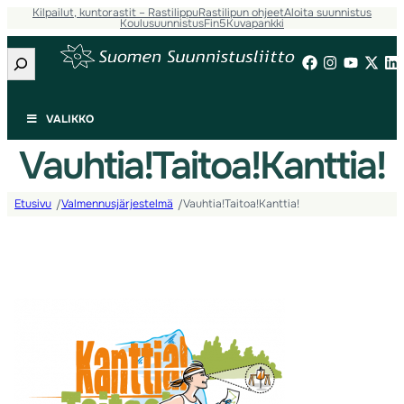
Kilpailut, kuntorastit – Rastilippu
Rastilipun ohjeet
Aloita suunnistus
Koulusuunnistus
Fin5
Kuvapankki
Etsi
VALIKKO
Vauhtia!Taitoa!Kanttia!
Etusivu
Valmennusjärjestelmä
Vauhtia!Taitoa!Kanttia!
/
/