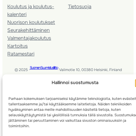
Koulutus ja koulutus­
Tietosuoja
kalenteri
Nuorison koulutukset
Seura­kehittäminen
Valmentaja­koulutus
Kartoitus
Ratamestari
Suomen Suunnistusliitto
© 2025 ·
· Valimotie 10, 00380 Helsinki, Finland
Hallinnoi suostumusta
info(a)suunnistusliitto.fi,
Rastilipun asiat
: rastilippu(a)suunnistusliitto.fi
Kilpailut ja kuntorastit – Rastilippu
:::
Rastilipun ohjeet
Parhaan kokemuksen tarjoamiseksi käytämme teknologioita, kuten evästei
tallentaaksemme ja/tai käyttääksemme laitetietoja. Näiden tekniikoiden
hyväksyminen antaa meille mahdollisuuden käsitellä tietoja, kuten
RSS
selauskäyttäytymistä tai yksilöllisiä tunnuksia tällä sivustolla. Suostumuk
jättäminen tai peruuttaminen voi vaikuttaa sivuston ominaisuuksiin ja
Etsi
toimintoihin.