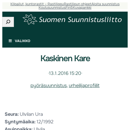
Kilpailut, kuntorastit – Rastilippu
Rastilipun ohjeet
Aloita suunnistus
Koulusuunnistus
Fin5
Kuvapankki
Etsi
VALIKKO
Kaskinen Kare
·
13.1.2016 15:20
·
pyöräsuunnistus
, 
urheilijaprofiilit
Seura:
Ulvilan Ura
Syntymäaika:
12/1992
Asuinpaikka:
Ulvila