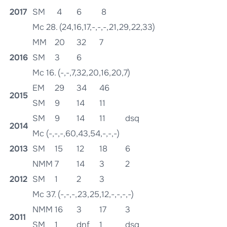
2017
SM
4
6
8
Mc 28. (24,16,17,-,-,-,21,29,22,33)
MM
20
32
7
2016
SM
3
6
Mc 16. (-,-,7,32,20,16,20,7)
EM
29
34
46
2015
SM
9
14
11
SM
9
14
11
dsq
2014
Mc (-,-,-,60,43,54,-,-,-)
2013
SM
15
12
18
6
NMM
7
14
3
2
2012
SM
1
2
3
Mc 37. (-,-,-,23,25,12,-,-,-,-)
NMM
16
3
17
3
2011
SM
1
dnf
1
dsq