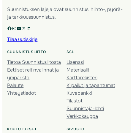
Suunnistuksen lajeja ovat suunnistus, hiihto-, pyörä-
ja tarkkuussuunnistus.
Facebook
Instagram
YouTube
X
LinkedIn
Tilaa uutiskirje
SUUNNISTUSLIITTO
SSL
Tietoa Suunnistusliitosta
Lisenssi
Eettiset reitinvalinnat ja
Materiaalit
ympäristö
Karttarekisteri
Palaute
Kilpailut ja tapahtumat
Yhteystiedot
Kuvapankki
Tilastot
Suunnistaja-lehti
Verkkokauppa
KOULUTUKSET
SIVUSTO