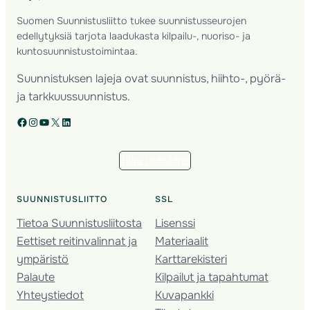
Suomen Suunnistusliitto tukee suunnistusseurojen
edellytyksiä tarjota laadukasta kilpailu-, nuoriso- ja
kuntosuunnistustoimintaa.
Suunnistuksen lajeja ovat suunnistus, hiihto-, pyörä-
ja tarkkuussuunnistus.
Facebook
Instagram
YouTube
X
LinkedIn
Tilaa uutiskirje
SUUNNISTUSLIITTO
SSL
Tietoa Suunnistusliitosta
Lisenssi
Eettiset reitinvalinnat ja
Materiaalit
ympäristö
Karttarekisteri
Palaute
Kilpailut ja tapahtumat
Yhteystiedot
Kuvapankki