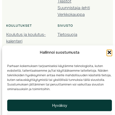
Tilastot
Suunnistaja-lehti
Verkkokauppa
KOULUTUKSET
SIVUSTO
Koulutus ja koulutus­
Tietosuoja
kalenteri
Nuorison koulutukset
Hallinnoi suostumusta
Seura­kehittäminen
Valmentaja­koulutus
Parhaan kokemuksen tarjoamiseksi käytämme teknologioita, kuten
Kartoitus
evästeitä, tallentaaksemme ja/tai käyttääksemme laitetietoja. Näiden
Ratamestari
tekniikoiden hyväksyminen antaa meille mahdollisuuden käsitellä tietoja,
kuten selauskäyttäytymistä tai yksilöllisiä tunnuksia tällä sivustolla.
Suostumuksen jättäminen tai peruuttaminen voi vaikuttaa sivuston
Suomen Suunnistusliitto
© 2025 ·
· Valimotie 10, 00380 Helsinki, Finland
ominaisuuksiin ja toimintoihin.
info(a)suunnistusliitto.fi,
Rastilipun asiat
: rastilippu(a)suunnistusliitto.fi
Hyväksy
Kilpailut ja kuntorastit – Rastilippu
:::
Rastilipun ohjeet