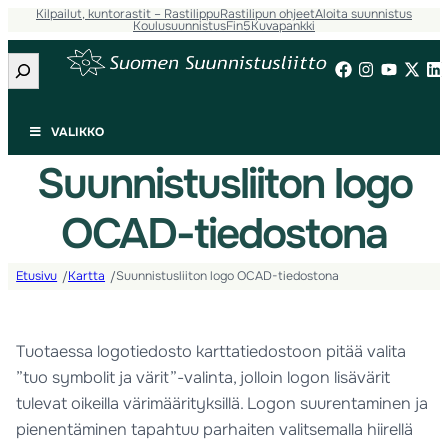
Kilpailut, kuntorastit – Rastilippu
Rastilipun ohjeet
Aloita suunnistus
Koulusuunnistus
Fin5
Kuvapankki
Etsi
VALIKKO
Suunnistusliiton logo
OCAD-tiedostona
Etusivu
Kartta
Suunnistusliiton logo OCAD-tiedostona
/
/
Tuotaessa logotiedosto karttatiedostoon pitää valita
”tuo symbolit ja värit”-valinta, jolloin logon lisävärit
tulevat oikeilla värimäärityksillä. Logon suurentaminen ja
pienentäminen tapahtuu parhaiten valitsemalla hiirellä