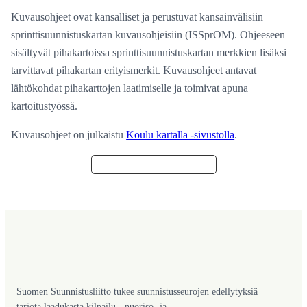
Kuvausohjeet ovat kansalliset ja perustuvat kansainvälisiin
sprinttisuunnistuskartan kuvausohjeisiin (ISSprOM). Ohjeeseen
sisältyvät pihakartoissa sprinttisuunnistuskartan merkkien lisäksi
tarvittavat pihakartan erityismerkit. Kuvausohjeet antavat
lähtökohdat pihakarttojen laatimiselle ja toimivat apuna
kartoitustyössä.
Kuvausohjeet on julkaistu
Koulu kartalla -sivustolla
.
Pihakartan kuvausohjeet
Suomen Suunnistusliitto tukee suunnistusseurojen edellytyksiä
tarjota laadukasta kilpailu-, nuoriso- ja