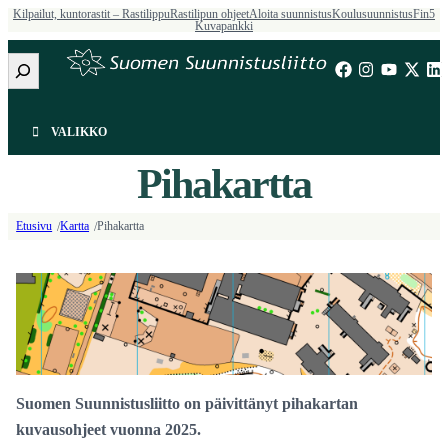
Kilpailut, kuntorastit – Rastilippu
Rastilipun ohjeet
Aloita suunnistus
Koulusuunnistus
Fin5
Kuvapankki
Etsi
VALIKKO
Pihakartta
Etusivu
Kartta
Pihakartta
/
/
Suomen Suunnistusliitto on päivittänyt pihakartan
kuvausohjeet vuonna 2025.