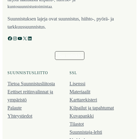
kuntosuunnistustoimintaa.
Suunnistuksen lajeja ovat suunnistus, hiihto-, pyörä- ja
tarkkuussuunnistus.
Facebook
Instagram
YouTube
X
LinkedIn
Tilaa uutiskirje
SUUNNISTUSLIITTO
SSL
Tietoa Suunnistusliitosta
Lisenssi
Eettiset reitinvalinnat ja
Materiaalit
ympäristö
Karttarekisteri
Palaute
Kilpailut ja tapahtumat
Yhteystiedot
Kuvapankki
Tilastot
Suunnistaja-lehti