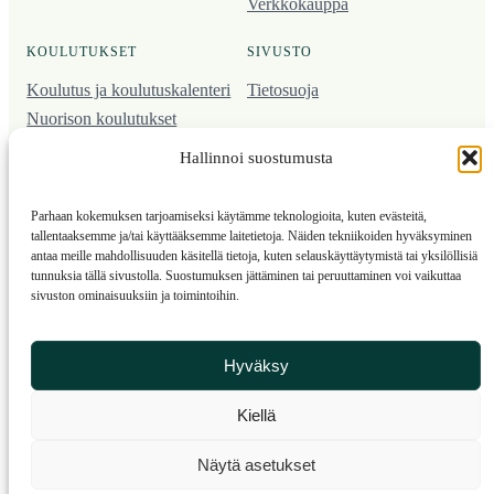
Verkkokauppa
KOULUTUKSET
SIVUSTO
Koulutus ja koulutus­kalenteri
Tietosuoja
Nuorison koulutukset
Seura­kehittäminen
Hallinnoi suostumusta
Valmentaja­koulutus
Kartoitus
Parhaan kokemuksen tarjoamiseksi käytämme teknologioita, kuten evästeitä,
Ratamestari
tallentaaksemme ja/tai käyttääksemme laitetietoja. Näiden tekniikoiden hyväksyminen
antaa meille mahdollisuuden käsitellä tietoja, kuten selauskäyttäytymistä tai yksilöllisiä
tunnuksia tällä sivustolla. Suostumuksen jättäminen tai peruuttaminen voi vaikuttaa
Suomen Suunnistusliitto
© 2025 ·
· Valimotie 10, 00380 Helsinki, Finland
sivuston ominaisuuksiin ja toimintoihin.
info(a)suunnistusliitto.fi,
Rastilipun asiat
: rastilippu(a)suunnistusliitto.fi
Hyväksy
Kilpailut ja kuntorastit – Rastilippu
:::
Rastilipun ohjeet
Kiellä
RSS
Näytä asetukset
Etsi