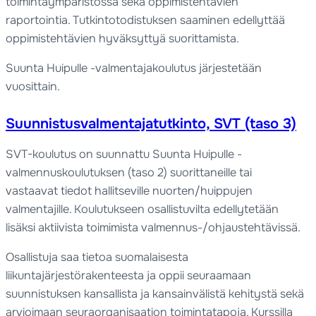
toimintaympäristössä sekä oppimistehtävien
raportointia. Tutkintotodistuksen saaminen edellyttää
oppimistehtävien hyväksyttyä suorittamista.
Suunta Huipulle -valmentajakoulutus järjestetään
vuosittain.
Suunnistusvalmentajatutkinto, SVT (taso 3)
SVT-koulutus on suunnattu Suunta Huipulle -
valmennuskoulutuksen (taso 2) suorittaneille tai
vastaavat tiedot hallitseville nuorten/huippujen
valmentajille. Koulutukseen osallistuvilta edellytetään
lisäksi aktiivista toimimista valmennus-/ohjaustehtävissä.
Osallistuja saa tietoa suomalaisesta
liikuntajärjestörakenteesta ja oppii seuraamaan
suunnistuksen kansallista ja kansainvälistä kehitystä sekä
arvioimaan seuraorganisaation toimintatapoja. Kurssilla