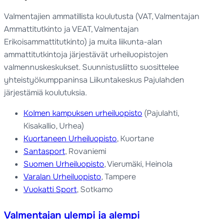
Valmentajien ammatillista koulutusta (VAT, Valmentajan
Ammattitutkinto ja VEAT, Valmentajan
Erikoisammattitutkinto) ja muita liikunta-alan
ammattitutkintoja järjestävät urheiluopistojen
valmennuskeskukset. Suunnistusliitto suosittelee
yhteistyökumppaninsa Liikuntakeskus Pajulahden
järjestämiä koulutuksia.
Kolmen kampuksen urheiluopisto
(Pajulahti,
Kisakallio, Urhea)
Kuortaneen Urheiluopisto
, Kuortane
Santasport
, Rovaniemi
Suomen Urheiluopisto
, Vierumäki, Heinola
Varalan Urheiluopisto
, Tampere
Vuokatti Sport
, Sotkamo
Valmentajan ylempi ja alempi