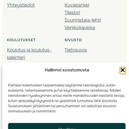
Yhteystiedot
Kuvapankki
Tilastot
Suunnistaja-lehti
Verkkokauppa
KOULUTUKSET
SIVUSTO
Koulutus ja koulutus­
Tietosuoja
kalenteri
Nuorison koulutukset
Hallinnoi suostumusta
Seura­kehittäminen
Valmentaja­koulutus
Parhaan kokemuksen tarjoamiseksi käytämme teknologioita, kuten
Kartoitus
evästeitä, tallentaaksemme ja/tai käyttääksemme laitetietoja. Näiden
Ratamestari
tekniikoiden hyväksyminen antaa meille mahdollisuuden käsitellä tietoja,
kuten selauskäyttäytymistä tai yksilöllisiä tunnuksia tällä sivustolla.
Suostumuksen jättäminen tai peruuttaminen voi vaikuttaa sivuston
Suomen Suunnistusliitto
© 2025 ·
· Valimotie 10, 00380 Helsinki, Finland
ominaisuuksiin ja toimintoihin.
info(a)suunnistusliitto.fi,
Rastilipun asiat
: rastilippu(a)suunnistusliitto.fi