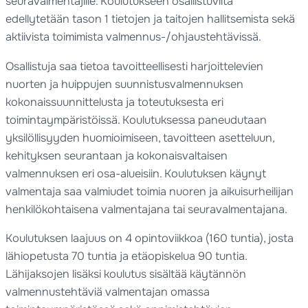
seuravalmentajille. Koulutukseen osallistuvilta
edellytetään tason 1 tietojen ja taitojen hallitsemista sekä
aktiivista toimimista valmennus-/ohjaustehtävissä.
Osallistuja saa tietoa tavoitteellisesti harjoittelevien
nuorten ja huippujen suunnistusvalmennuksen
kokonaissuunnittelusta ja toteutuksesta eri
toimintaympäristöissä. Koulutuksessa paneudutaan
yksilöllisyyden huomioimiseen, tavoitteen asetteluun,
kehityksen seurantaan ja kokonaisvaltaisen
valmennuksen eri osa-alueisiin. Koulutuksen käynyt
valmentaja saa valmiudet toimia nuoren ja aikuisurheilijan
henkilökohtaisena valmentajana tai seuravalmentajana.
Koulutuksen laajuus on 4 opintoviikkoa (160 tuntia), josta
lähiopetusta 70 tuntia ja etäopiskelua 90 tuntia.
Lähijaksojen lisäksi koulutus sisältää käytännön
valmennustehtäviä valmentajan omassa