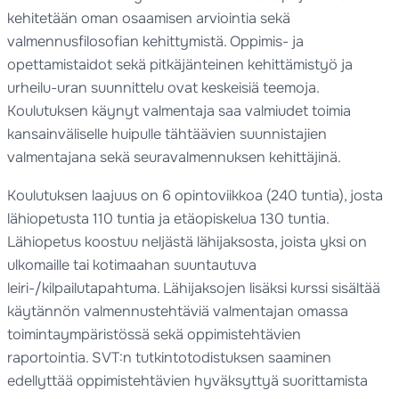
kehitetään oman osaamisen arviointia sekä
valmennusfilosofian kehittymistä. Oppimis- ja
opettamistaidot sekä pitkäjänteinen kehittämistyö ja
urheilu-uran suunnittelu ovat keskeisiä teemoja.
Koulutuksen käynyt valmentaja saa valmiudet toimia
kansainväliselle huipulle tähtäävien suunnistajien
valmentajana sekä seuravalmennuksen kehittäjinä.
Koulutuksen laajuus on 6 opintoviikkoa (240 tuntia), josta
lähiopetusta 110 tuntia ja etäopiskelua 130 tuntia.
Lähiopetus koostuu neljästä lähijaksosta, joista yksi on
ulkomaille tai kotimaahan suuntautuva
leiri-/kilpailutapahtuma. Lähijaksojen lisäksi kurssi sisältää
käytännön valmennustehtäviä valmentajan omassa
toimintaympäristössä sekä oppimistehtävien
raportointia. SVT:n tutkintotodistuksen saaminen
edellyttää oppimistehtävien hyväksyttyä suorittamista