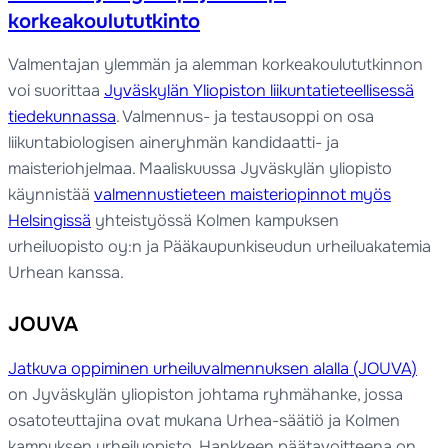
korkeakoulututkinto
Valmentajan ylemmän ja alemman korkeakoulututkinnon
voi suorittaa
Jyväskylän Yliopiston liikuntatieteellisessä
tiedekunnassa
. Valmennus- ja testausoppi on osa
liikuntabiologisen aineryhmän kandidaatti- ja
maisteriohjelmaa. Maaliskuussa Jyväskylän yliopisto
käynnistää
valmennustieteen maisteriopinnot myös
Helsingissä
yhteistyössä Kolmen kampuksen
urheiluopisto oy:n ja Pääkaupunkiseudun urheiluakatemia
Urhean kanssa.
JOUVA
Jatkuva oppiminen urheiluvalmennuksen alalla (JOUVA)
on Jyväskylän yliopiston johtama ryhmähanke, jossa
osatoteuttajina ovat mukana Urhea-säätiö ja Kolmen
kampuksen urheiluopisto. Hankkeen päätavoitteena on