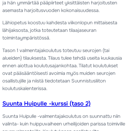
ja hän ymmärtää pääpiirteet yksittäisten harjoitusten
asemasta harjoitusvuoden kokonaisuudessa.
Lähiopetus koostuu kahdesta viikonlopun mittaisesta
lähijaksosta, jotka toteutetaan tilaajaseuran
toimintaympäristössä.
Tason 1 valmentajakoulutus toteutuu seurojen (tai
alueiden) tilauksesta. Tilaus tulee tehdä useita kuukausia
ennen aiottua koulutusajankohtaa. Tilatut koulutukset
ovat pääsääntöisesti avoimia myös muiden seurojen
osallistujille ja niistä tiedotetaan Suunnistusliiton
koulutuskalenterissa.
Suunta Huipulle -kurssi (taso 2)
Suunta Huipulle -valmentajakoulutus on suunnattu niin
valinta- kuin huippuvaiheen urheilijoiden parissa toimiville