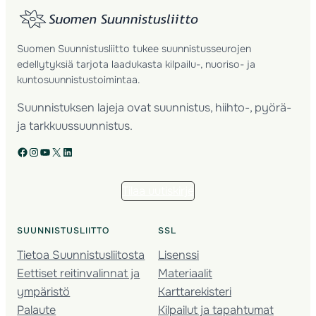
Suomen Suunnistusliitto tukee suunnistusseurojen
edellytyksiä tarjota laadukasta kilpailu-, nuoriso- ja
kuntosuunnistustoimintaa.
Suunnistuksen lajeja ovat suunnistus, hiihto-, pyörä-
ja tarkkuussuunnistus.
Facebook
Instagram
YouTube
X
LinkedIn
Tilaa uutiskirje
SUUNNISTUSLIITTO
SSL
Tietoa Suunnistusliitosta
Lisenssi
Eettiset reitinvalinnat ja
Materiaalit
ympäristö
Karttarekisteri
Palaute
Kilpailut ja tapahtumat