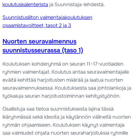
koulutuskalenterista
ja Suunnistaja-lehdestä.
Suunnistusliiton valmentajakoulutuksen
osaamistavoitteet, tasot 2 ja 3
Nuorten seuravalmennus
suunnistusseurassa (taso 1)
Koulutuksen kohderyhmä on seuran 11–17-vuotiaiden
ryhmien valmentajat. Koulutus antaa seuravalmentajalle
eväitä kehittää harjoitusten määrää ja laatua nuorten
seuravalmennuksessa. Koulutuksesta saa johtolankoja ja
työkaluja seuran harjoitustoiminnan kehitystyöhön.
Osallistuja saa tietoa suunnistuksesta lajina tässä
ikäryhmässä sekä ideoita ja käytännön välineitä nuorten
ryhmän ohjaamiseen. Koulutuksen käynyt valmentaja
saa valmiudet ohjata nuorten seuraharjoituksia ryhmille