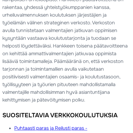
rakentaa, yhdessä yhteistyökumppanien kanssa,
urheiluvalmennuksen koulutuksen järjestäjien ja
työelämän välinen strateginen verkosto. Verkoston
avulla tunnistetaan valmentajien jatkuvan oppimisen
kysyntään vastaava koulutustarjonta ja tuodaan se
helposti löydettäväksi. Hankkeen toisena päätavoitteena
on kehittää ammattivalmentajien jatkuvaa oppimista
lisääviä toimintamalleja. Päämääränä on, että verkoston
tarjonnan ja toimintamallien avulla vaikutetaan
positiivisesti valmentajien osaamis- ja koulutustasoon,
työllisyyteen ja työurien pituuteen mahdollistamalla
valmentajille mahdollisimman hyvä asiantuntijana
kehittymisen ja pätevöitymisen polku.
SUOSITELTAVIA VERKKOKOULUTUKSIA
Puhtaasti paras ja Reilusti paras -