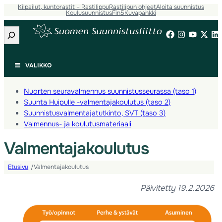
Kilpailut, kuntorastit – Rastilippu
Rastilipun ohjeet
Aloita suunnistus
Koulusuunnistus
Fin5
Kuvapankki
Etsi
VALIKKO
Nuorten seuravalmennus suunnistusseurassa (taso 1)
Suunta Huipulle -valmentajakoulutus (taso 2)
Suunnistusvalmentajatutkinto, SVT (taso 3)
Valmennus- ja koulutusmateriaali
Valmentajakoulutus
Etusivu
Valmentajakoulutus
/
Päivitetty 19.2.2026