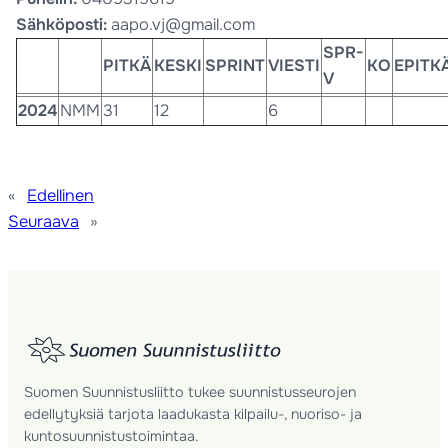
Sähköposti:
aapo.vj@gmail.com
SPR-
PITKÄ
KESKI
SPRINT
VIESTI
KO
EPITK
V
2024
NMM
31
12
6
«
Edellinen
Seuraava
»
Suomen Suunnistusliitto tukee suunnistusseurojen
edellytyksiä tarjota laadukasta kilpailu-, nuoriso- ja
kuntosuunnistustoimintaa.