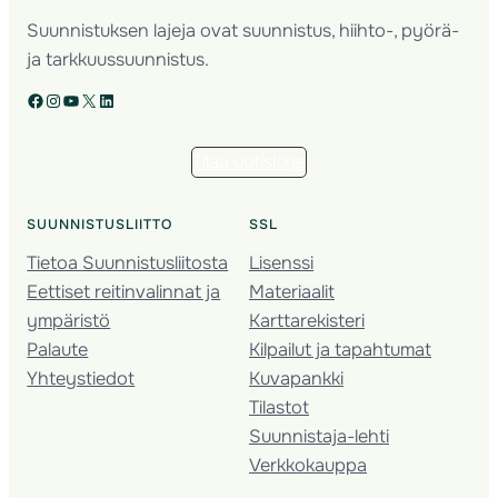
Suunnistuksen lajeja ovat suunnistus, hiihto-, pyörä-
ja tarkkuussuunnistus.
Facebook
Instagram
YouTube
X
LinkedIn
Tilaa uutiskirje
SUUNNISTUSLIITTO
SSL
Tietoa Suunnistusliitosta
Lisenssi
Eettiset reitinvalinnat ja
Materiaalit
ympäristö
Karttarekisteri
Palaute
Kilpailut ja tapahtumat
Yhteystiedot
Kuvapankki
Tilastot
Suunnistaja-lehti
Verkkokauppa