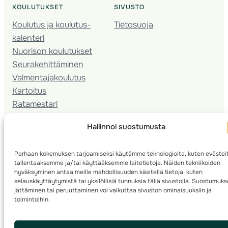
KOULUTUKSET
SIVUSTO
Koulutus ja koulutus­
Tietosuoja
kalenteri
Nuorison koulutukset
Seura­kehittäminen
Valmentaja­koulutus
Kartoitus
Ratamestari
Hallinnoi suostumusta
Suomen Suunnistusliitto
© 2025 ·
· Valimotie 10, 00380 Helsinki, Finland
Parhaan kokemuksen tarjoamiseksi käytämme teknologioita, kuten evästei
info(a)suunnistusliitto.fi,
Rastilipun asiat
: rastilippu(a)suunnistusliitto.fi
tallentaaksemme ja/tai käyttääksemme laitetietoja. Näiden tekniikoiden
hyväksyminen antaa meille mahdollisuuden käsitellä tietoja, kuten
Kilpailut ja kuntorastit – Rastilippu
:::
Rastilipun ohjeet
selauskäyttäytymistä tai yksilöllisiä tunnuksia tällä sivustolla. Suostumuk
jättäminen tai peruuttaminen voi vaikuttaa sivuston ominaisuuksiin ja
toimintoihin.
RSS
Etsi