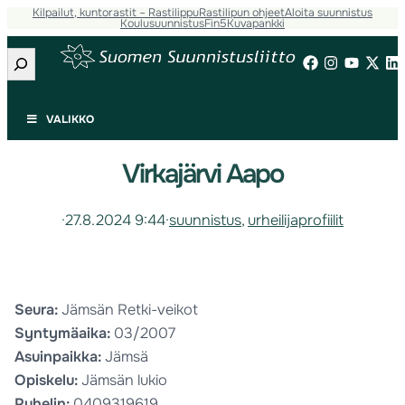
Kilpailut, kuntorastit – Rastilippu
Rastilipun ohjeet
Aloita suunnistus
Koulusuunnistus
Fin5
Kuvapankki
Etsi
VALIKKO
Virkajärvi Aapo
·
27.8.2024 9:44
·
suunnistus
, 
urheilijaprofiilit
Seura:
Jämsän Retki-veikot
Syntymäaika:
03/2007
Asuinpaikka:
Jämsä
Opiskelu:
Jämsän lukio
Puhelin:
0409319619