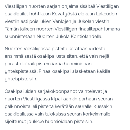
Viestiliigan nuorten sarjan ohjelma sisältää Viestiliigan
osakilpailut huhtikuun Kevätyöstä elokuun Lakeuden
viestiin asti pois lukien Venlojen ja Jukolan viestin.
Tämän jälkeen nuorten Viestiliigan finaalitapahtumana
suunnistetaan Nuorten Jukola Kontiolahdella.
Nuorten Viestiliigassa pisteitä kerätään viidestä
ensimmäisestä osakilpailusta siten, että vain neljä
parasta kilpailupistemäärää huomioidaan
yhteispisteissä. Finaaliosakilpailu lasketaan kaikilla
yhteispisteisiin.
Osakilpailuiden sarjakokoonpanot vaihtelevat ja
nuorten Viestiliigassa kilpaillaankin parhaan seuran
palkinnoista, eli pisteitä kerätään seuralle. Kussakin
osakilpailussa vain tuloksissa seuran korkeimmalle
sijoittunut joukkue huomioidaan pisteisiin.