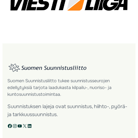
Suomen Suunnistusliitto tukee suunnistusseurojen
edellytyksiä tarjota laadukasta kilpailu-, nuoriso- ja
kuntosuunnistustoimintaa.
Suunnistuksen lajeja ovat suunnistus, hiihto-, pyörä-
ja tarkkuussuunnistus.
Facebook
Instagram
YouTube
X
LinkedIn