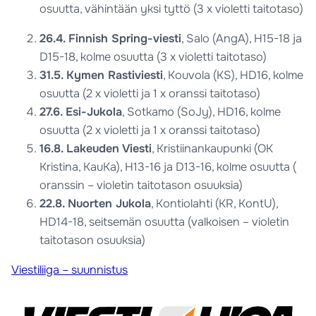
osuutta, vähintään yksi tyttö (3 x violetti taitotaso)
26.4. Finnish Spring-viesti
, Salo (AngA), H15-18 ja
D15-18, kolme osuutta (3 x violetti taitotaso)
31.5. Kymen Rastiviesti
, Kouvola (KS), HD16, kolme
osuutta (2 x violetti ja 1 x oranssi taitotaso)
27.6. Esi-Jukola
, Sotkamo (SoJy), HD16, kolme
osuutta (2 x violetti ja 1 x oranssi taitotaso)
16.8. Lakeuden Viesti
, Kristiinankaupunki (OK
Kristina, KauKa), H13-16 ja D13-16, kolme osuutta (
oranssin – violetin taitotason osuuksia)
22.8. Nuorten Jukola
, Kontiolahti (KR, KontU),
HD14-18, seitsemän osuutta (valkoisen – violetin
taitotason osuuksia)
Viestiliiga – suunnistus