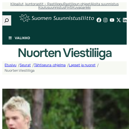
Kilpailut, kuntorastit – Rastilippu
Rastilipun ohjeet
Aloita suunnistus
Koulusuunnistus
Fin5
Kuvapankki
Etsi
VALIKKO
Nuorten Viestiliiga
Etusivu
Seurat
Tähtiseura-ohjelma
Lapset ja nuoret
/
/
/
/
Nuorten Viestiliiga