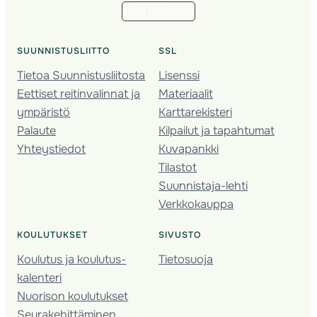
Tilaa uutiskirje
SUUNNISTUSLIITTO
SSL
Tietoa Suunnistusliitosta
Lisenssi
Eettiset reitinvalinnat ja
Materiaalit
ympäristö
Karttarekisteri
Palaute
Kilpailut ja tapahtumat
Yhteystiedot
Kuvapankki
Tilastot
Suunnistaja-lehti
Verkkokauppa
KOULUTUKSET
SIVUSTO
Koulutus ja koulutus­
Tietosuoja
kalenteri
Nuorison koulutukset
Seura­kehittäminen