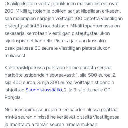
Osakilpailuittain voittajajoukkueen maksimipisteet ovat
200. Mikäli tyttöjen ja poikien sarjat kilpaillaan erikseen,
saa molempien sarjojen voittajat 100 pistettä Viestiliigan
pisteytyssääntöä noudattaen. Mikäli tapahtumassa on
sekasarja, kerrotaan Viestiliigan pisteytystaulukon
sijoituspisteet kahdella. Pisteitä jaetaan kussakin
osakilpailussa 50 seuralle Viestiliigan pistetaulukon
mukaisesti.
Kokonaiskilpailussa palkitaan kolme parasta seuraa
harjoittelustipendein seuraavasti: 1. sija 500 euroa, 2.
sija 400 euroa, 3. sija 300 euroa. Voittajan stipendin
lahjoittaa
Suunnistussäätiö
, 2. ja 3. sijoittuneille OP
Pohjola.
Nuorisosopimusseurojen tulee kauden alussa päättää,
minkä seuran nimissä he keräävät pisteitä Viestiliigassa
ja ilmoittautua tämän seuran nimellä mukaan