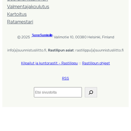
Valmentaja­koulutus
Kartoitus
Ratamestari
Suomen Suunnistusliitto
© 2025 ·
· Valimotie 10, 00380 Helsinki, Finland
info(a)suunnistusliitto.fi,
Rastilipun asiat
: rastilippu(a)suunnistusliitto.fi
Kilpailut ja kuntorastit – Rastilippu
:::
Rastilipun ohjeet
RSS
Etsi