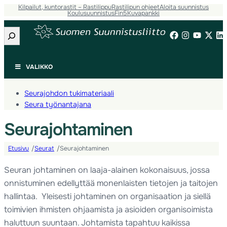
Kilpailut, kuntorastit – Rastilippu
Rastilipun ohjeet
Aloita suunnistus
Koulusuunnistus
Fin5
Kuvapankki
Etsi
VALIKKO
Seurajohdon tukimateriaali
Seura työnantajana
Seurajohtaminen
Etusivu
Seurat
Seurajohtaminen
/
/
Seuran johtaminen on laaja-alainen kokonaisuus, jossa
onnistuminen edellyttää monenlaisten tietojen ja taitojen
hallintaa. Yleisesti johtaminen on organisaation ja siellä
toimivien ihmisten ohjaamista ja asioiden organisoimista
haluttuun suuntaan. Johtamista tapahtuu kaikissa