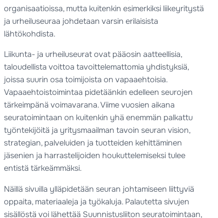
organisaatioissa, mutta kuitenkin esimerkiksi liikeyritystä
ja urheiluseuraa johdetaan varsin erilaisista
lähtökohdista.
Liikunta- ja urheiluseurat ovat pääosin aatteellisia,
taloudellista voittoa tavoittelemattomia yhdistyksiä,
joissa suurin osa toimijoista on vapaaehtoisia.
Vapaaehtoistoimintaa pidetäänkin edelleen seurojen
tärkeimpänä voimavarana. Viime vuosien aikana
seuratoimintaan on kuitenkin yhä enemmän palkattu
työntekijöitä ja yritysmaailman tavoin seuran vision,
strategian, palveluiden ja tuotteiden kehittäminen
jäsenien ja harrastelijoiden houkuttelemiseksi tulee
entistä tärkeämmäksi.
Näillä sivuilla ylläpidetään seuran johtamiseen liittyviä
oppaita, materiaaleja ja työkaluja. Palautetta sivujen
sisällöstä voi lähettää Suunnistusliiton seuratoimintaan,