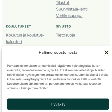
Tilastot
Suunnistaja-lehti
Verkkokauppa
KOULUTUKSET
SIVUSTO
Koulutus ja koulutus­
Tietosuoja
kalenteri
Nuorison koulutukset
Hallinnoi suostumusta
Seura­kehittäminen
Valmentaja­koulutus
Parhaan kokemuksen tarjoamiseksi käytämme teknologioita, kuten
Kartoitus
evästeitä, tallentaaksemme ja/tai käyttääksemme laitetietoja. Näiden
Ratamestari
tekniikoiden hyväksyminen antaa meille mahdollisuuden käsitellä tietoja,
kuten selauskäyttäytymistä tai yksilöllisiä tunnuksia tällä sivustolla.
Suostumuksen jättäminen tai peruuttaminen voi vaikuttaa sivuston
Suomen Suunnistusliitto
© 2025 ·
· Valimotie 10, 00380 Helsinki, Finland
ominaisuuksiin ja toimintoihin.
info(a)suunnistusliitto.fi,
Rastilipun asiat
: rastilippu(a)suunnistusliitto.fi
Hyväksy
Kilpailut ja kuntorastit – Rastilippu
:::
Rastilipun ohjeet