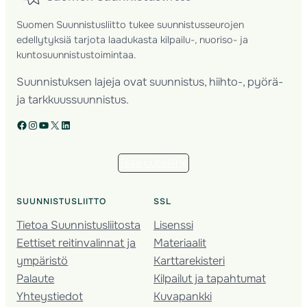
Suomen Suunnistusliitto tukee suunnistusseurojen
edellytyksiä tarjota laadukasta kilpailu-, nuoriso- ja
kuntosuunnistustoimintaa.
Suunnistuksen lajeja ovat suunnistus, hiihto-, pyörä-
ja tarkkuussuunnistus.
Facebook
Instagram
YouTube
X
LinkedIn
Tilaa uutiskirje
SUUNNISTUSLIITTO
SSL
Tietoa Suunnistusliitosta
Lisenssi
Eettiset reitinvalinnat ja
Materiaalit
ympäristö
Karttarekisteri
Palaute
Kilpailut ja tapahtumat
Yhteystiedot
Kuvapankki