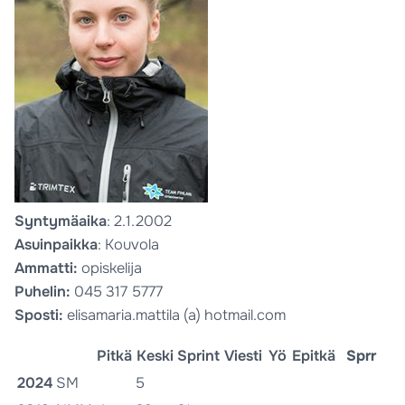
Syntymäaika
: 2.1.2002
Asuinpaikka
: Kouvola
Ammatti:
opiskelija
Puhelin:
045 317 5777
Sposti:
elisamaria.mattila (a) hotmail.com
Pitkä
Keski
Sprint
Viesti
Yö
Epitkä
Sprr
2024
SM
5