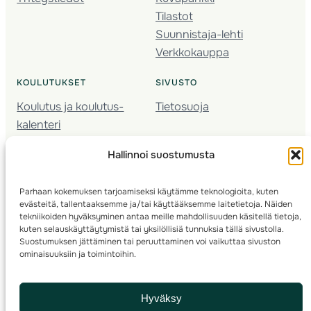
Tilastot
Suunnistaja-lehti
Verkkokauppa
KOULUTUKSET
SIVUSTO
Koulutus ja koulutus­
Tietosuoja
kalenteri
Nuorison koulutukset
Hallinnoi suostumusta
Seura­kehittäminen
Valmentaja­koulutus
Parhaan kokemuksen tarjoamiseksi käytämme teknologioita, kuten
Kartoitus
evästeitä, tallentaaksemme ja/tai käyttääksemme laitetietoja. Näiden
Ratamestari
tekniikoiden hyväksyminen antaa meille mahdollisuuden käsitellä tietoja,
kuten selauskäyttäytymistä tai yksilöllisiä tunnuksia tällä sivustolla.
Suostumuksen jättäminen tai peruuttaminen voi vaikuttaa sivuston
Suomen Suunnistusliitto
© 2025 ·
· Valimotie 10, 00380 Helsinki, Finland
ominaisuuksiin ja toimintoihin.
info(a)suunnistusliitto.fi,
Rastilipun asiat
: rastilippu(a)suunnistusliitto.fi
Hyväksy