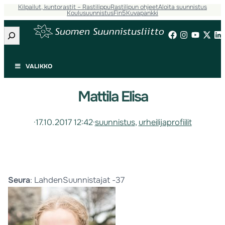
Kilpailut, kuntorastit – Rastilippu
Rastilipun ohjeet
Aloita suunnistus
Koulusuunnistus
Fin5
Kuvapankki
Etsi
VALIKKO
Mattila Elisa
·
17.10.2017 12:42
·
suunnistus
, 
urheilijaprofiilit
Seura
: LahdenSuunnistajat -37