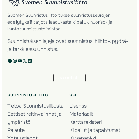
Suomen Suunnistusliitto tukee suunnistusseurojen
edellytyksiä tarjota laadukasta kilpailu-, nuoriso- ja
kuntosuunnistustoimintaa.
Suunnistuksen lajeja ovat suunnistus, hiihto-, pyörä-
ja tarkkuussuunnistus.
Facebook
Instagram
YouTube
X
LinkedIn
Tilaa uutiskirje
SUUNNISTUSLIITTO
SSL
Tietoa Suunnistusliitosta
Lisenssi
Eettiset reitinvalinnat ja
Materiaalit
ympäristö
Karttarekisteri
Palaute
Kilpailut ja tapahtumat
Yhteystiedot
Kuvapankki