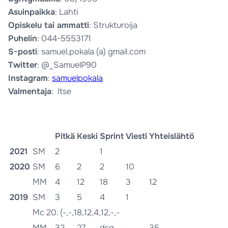
Asuinpaikka
: Lahti
Opiskelu tai ammatti
: Strukturoija
Puhelin
: 044-5553171
S-posti
: samuel.pokala (a) gmail.com
Twitter
: @_SamuelP90
Instagram
:
samuelpokala
Valmentaja
: Itse
Pitkä
Keski
Sprint
Viesti
Yhteislähtö
2021
SM
2
1
2020
SM
6
2
2
10
MM
4
12
18
3
12
2019
SM
3
5
4
1
Mc 20. (-,-,18,12,4,12,-,-
MM
32
27
dsq
35