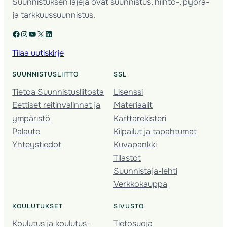
Suunnistuksen lajeja ovat suunnistus, hiihto-, pyörä-
ja tarkkuussuunnistus.
Facebook
Instagram
YouTube
X
LinkedIn
Tilaa uutiskirje
SUUNNISTUSLIITTO
SSL
Tietoa Suunnistusliitosta
Lisenssi
Eettiset reitinvalinnat ja
Materiaalit
ympäristö
Karttarekisteri
Palaute
Kilpailut ja tapahtumat
Yhteystiedot
Kuvapankki
Tilastot
Suunnistaja-lehti
Verkkokauppa
KOULUTUKSET
SIVUSTO
Koulutus ja koulutus­
Tietosuoja