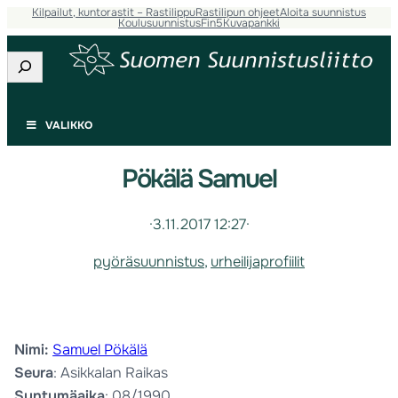
Kilpailut, kuntorastit – Rastilippu
Rastilipun ohjeet
Aloita suunnistus
Koulusuunnistus
Fin5
Kuvapankki
Etsi
VALIKKO
Pökälä Samuel
·
3.11.2017 12:27
·
pyöräsuunnistus
, 
urheilijaprofiilit
Nimi:
Samuel Pökälä
Seura
: Asikkalan Raikas
Syntymäaika
: 08/1990