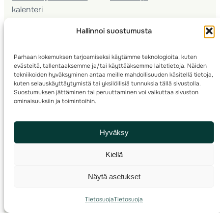
kalenteri
Nuorison koulutukset
Hallinnoi suostumusta
Seura­kehittäminen
Valmentaja­koulutus
Parhaan kokemuksen tarjoamiseksi käytämme teknologioita, kuten
Kartoitus
evästeitä, tallentaaksemme ja/tai käyttääksemme laitetietoja. Näiden
Ratamestari
tekniikoiden hyväksyminen antaa meille mahdollisuuden käsitellä tietoja,
kuten selauskäyttäytymistä tai yksilöllisiä tunnuksia tällä sivustolla.
Suostumuksen jättäminen tai peruuttaminen voi vaikuttaa sivuston
Suomen Suunnistusliitto
© 2025 ·
· Valimotie 10, 00380 Helsinki, Finland
ominaisuuksiin ja toimintoihin.
info(a)suunnistusliitto.fi,
Rastilipun asiat
: rastilippu(a)suunnistusliitto.fi
Hyväksy
Kilpailut ja kuntorastit – Rastilippu
:::
Rastilipun ohjeet
Kiellä
RSS
Näytä asetukset
Etsi
Tietosuoja
Tietosuoja