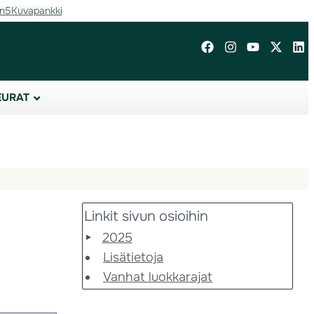
in5
Kuvapankki
EURAT
Linkit sivun osioihin
2025
Lisätietoja
Vanhat luokkarajat