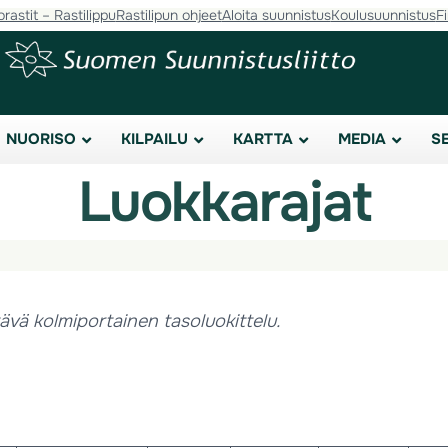
orastit – Rastilippu
Rastilipun ohjeet
Aloita suunnistus
Koulusuunnistus
F
NUORISO
KILPAILU
KARTTA
MEDIA
S
Luokkarajat
tävä kolmiportainen tasoluokittelu.