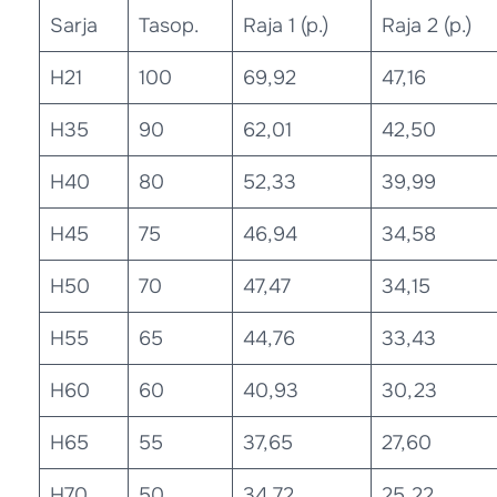
Sarja
Tasop.
Raja 1 (p.)
Raja 2 (p.)
H21
100
69,92
47,16
H35
90
62,01
42,50
H40
80
52,33
39,99
H45
75
46,94
34,58
H50
70
47,47
34,15
H55
65
44,76
33,43
H60
60
40,93
30,23
H65
55
37,65
27,60
H70
50
34,72
25,22