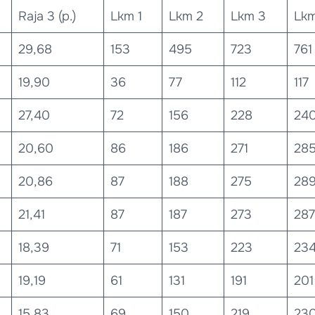
Raja 3 (p.)
Lkm 1
Lkm 2
Lkm 3
Lkm
29,68
153
495
723
761
19,90
36
77
112
117
27,40
72
156
228
24
20,60
86
186
271
28
20,86
87
188
275
28
21,41
87
187
273
287
18,39
71
153
223
23
19,19
61
131
191
201
15,83
69
150
219
23