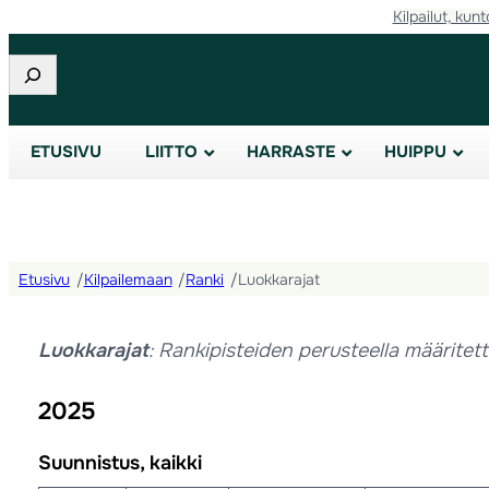
Kilpailut, kunt
Etsi
ETUSIVU
LIITTO
HARRASTE
HUIPPU
Etusivu
/
Kilpailemaan
/
Ranki
/
Luokkarajat
Luokkarajat
: Rankipisteiden perusteella määritet
2025
Suunnistus, kaikki