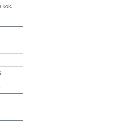
 kok.
5
6
9
2