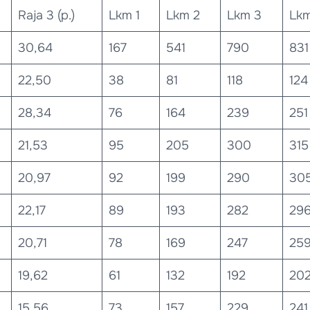
Raja 3 (p.)
Lkm 1
Lkm 2
Lkm 3
Lkm
30,64
167
541
790
831
22,50
38
81
118
124
28,34
76
164
239
251
21,53
95
205
300
315
20,97
92
199
290
30
22,17
89
193
282
29
20,71
78
169
247
25
19,62
61
132
192
20
15,56
73
157
229
241