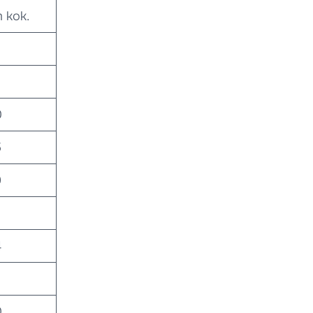
 kok.
0
5
9
4
0