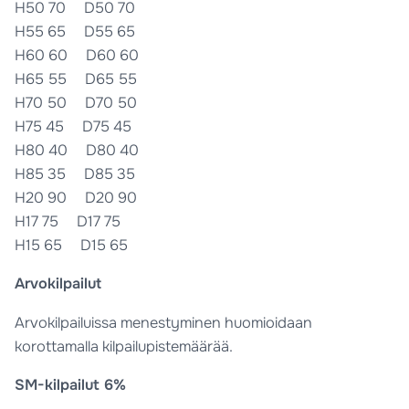
H50 70 D50 70
H55 65 D55 65
H60 60 D60 60
H65 55 D65 55
H70 50 D70 50
H75 45 D75 45
H80 40 D80 40
H85 35 D85 35
H20 90 D20 90
H17 75 D17 75
H15 65 D15 65
Arvokilpailut
Arvokilpailuissa menestyminen huomioidaan
korottamalla kilpailupistemäärää.
SM-kilpailut 6%