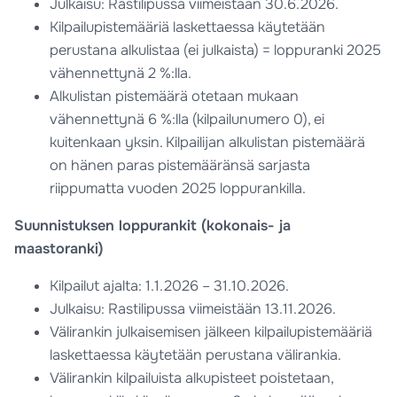
Julkaisu: Rastilipussa viimeistään 30.6.2026.
Kilpailupistemääriä laskettaessa käytetään
perustana alkulistaa (ei julkaista) = loppuranki 2025
vähennettynä 2 %:lla.
Alkulistan pistemäärä otetaan mukaan
vähennettynä 6 %:lla (kilpailunumero 0), ei
kuitenkaan yksin. Kilpailijan alkulistan pistemäärä
on hänen paras pistemääränsä sarjasta
riippumatta vuoden 2025 loppurankilla.
Suunnistuksen loppurankit (kokonais- ja
maastoranki)
Kilpailut ajalta: 1.1.2026 – 31.10.2026.
Julkaisu: Rastilipussa viimeistään 13.11.2026.
Välirankin julkaisemisen jälkeen kilpailupistemääriä
laskettaessa käytetään perustana välirankia.
Välirankin kilpailuista alkupisteet poistetaan,