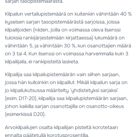
sarjan tasopistemäärästä.
Kilpailun vertailupistemäärä on kuitenkin vähintään 40 %
kyseisen sarjan tasopistemäärästä sarjoissa, joissa
kilpailijoiden (niiden, joilla on voimassa oleva lisenssi
tuloksia rankijärjestelmään kirjattaessa) lukumäärä on
vähintään 5, ja vähintään 30 %, kun osanottajien määrä
on 3 tai 4. Kun lisenssi on voimassa harvemmalla kuin 3
kilpailijalla, ei rankipisteitä lasketa.
Kilpailija saa kilpailupistemäärän vain siihen sarjaan,
jossa hän kulloinkin on kilpaillut. Mikäli kilpailun sarja on
jo kilpailukutsussa määritelty ’yhdistetyksi sarjaksi’
(esim. D17-20), kilpailija saa kilpailupistemäärän sarjaan,
johon kaikilla sarjan osanottajilla on osanotto-oikeus
(esimerkissä D20).
Arvokilpailujen osalta kilpailijan pisteitä korotetaan
ennalta päätetyllä korotusprosentilla.