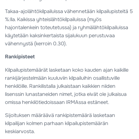
Takaa-ajolähtökilpailuissa vähennetään kilpailupisteitä 5
%:lla. Kaikissa yhteislähtökilpailuissa (myös
hajontalenkein toteutetussa) ja ryhmälähtökilpailuissa
käytetään kaksinkertaista sijalukuun perustuvaa
vähennystä (kerroin 0.30).
Rankipisteet
Kilpailupistemäärät lasketaan koko kauden ajan kaikille
rankijärjestelmään kuuluviin kilpailuihin osallistuville
henkilöille. Rankilistalla julkaistaan kaikkien niiden
lisenssin lunastaneiden nimet, jotka eivät ole julkaisua
omissa henkilötiedoissaan IRMAssa estäneet.
Sijoituksen määräävä rankipistemäärä lasketaan
kilpailijan kolmen parhaan kilpailupistemäärän
keskiarvosta.