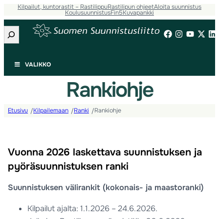
Kilpailut, kuntorastit – Rastilippu
Rastilipun ohjeet
Aloita suunnistus
Koulusuunnistus
Fin5
Kuvapankki
Etsi
VALIKKO
Rankiohje
Etusivu
Kilpailemaan
Ranki
Rankiohje
/
/
/
Vuonna 2026 laskettava suunnistuksen ja
pyöräsuunnistuksen ranki
Suunnistuksen välirankit (kokonais- ja maastoranki)
Kilpailut ajalta: 1.1.2026 – 24.6.2026.