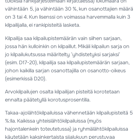
tuloksia rankijärjestelmään kirjattaessa) lukumäärä on
vähintään 5, ja vähintään 30 %, kun osanottajien määrä
on 3 tai 4. Kun lisenssi on voimassa harvemmalla kuin 3
kilpailijalla, ei rankipisteitä lasketa.
Kilpailija saa kilpailupistemäärän vain siihen sarjaan,
jossa hän kulloinkin on kilpaillut. Mikäli kilpailun sarja on
jo kilpailukutsussa määritelty ’yhdistetyksi sarjaksi’
(esim. D17-20), kilpailija saa kilpailupistemäärän sarjaan,
johon kaikilla sarjan osanottajilla on osanotto-oikeus
(esimerkissä D20).
Arvokilpailujen osalta kilpailijan pisteitä korotetaan
ennalta päätetyllä korotusprosentilla.
Takaa-ajolähtökilpailuissa vähennetään kilpailupisteitä 5
%:lla. Kaikissa yhteislähtökilpailuissa (myös
hajontalenkein toteutetussa) ja ryhmälähtökilpailuissa
käytetään kaksinkertaista sijalukuun perustuvaa