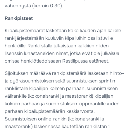
vähennystä (kerroin 0.30).
Rankipisteet
Kilpailupistemäärät lasketaan koko kauden ajan kaikille
rankijärjestelmään kuuluviin kilpailuihin osallistuville
henkilöille. Rankilistalla julkaistaan kaikkien niiden
lisenssin lunastaneiden nimet, jotka eivät ole julkaisua
omissa henkilötiedoissaan Rastilipussa estäneet.
Sijoituksen määräävä rankipistemäärä lasketaan hiihto-
ja pyöräsuunnistuksen sekä suunnistuksen sprintin
rankilistalle kilpailijan kolmen parhaan, suunnistuksen
välirankille (kokonaisranki ja maastoranki) kilpailijan
kolmen parhaan ja suunnistuksen loppurankille viiden
parhaan kilpailupistemäärän keskiarvosta.
Suunnistuksen online-rankin (kokonaisranki ja
maastoranki) laskennassa käytetään rankilistan 1