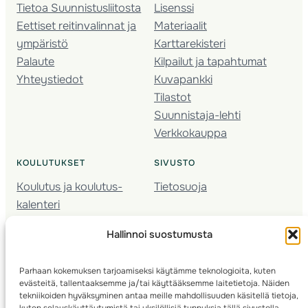
Tietoa Suunnistusliitosta
Lisenssi
Eettiset reitinvalinnat ja
Materiaalit
ympäristö
Karttarekisteri
Palaute
Kilpailut ja tapahtumat
Yhteystiedot
Kuvapankki
Tilastot
Suunnistaja-lehti
Verkkokauppa
KOULUTUKSET
SIVUSTO
Koulutus ja koulutus­
Tietosuoja
kalenteri
Nuorison koulutukset
Hallinnoi suostumusta
Seura­kehittäminen
Valmentaja­koulutus
Parhaan kokemuksen tarjoamiseksi käytämme teknologioita, kuten
Kartoitus
evästeitä, tallentaaksemme ja/tai käyttääksemme laitetietoja. Näiden
Ratamestari
tekniikoiden hyväksyminen antaa meille mahdollisuuden käsitellä tietoja,