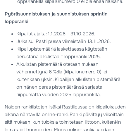
loppurankilla kilpailunumero 0 ei ole enää mukana.
Pyöräsuunnistuksen ja suunnistuksen sprintin
loppuranki
Kilpailut ajalta: 1.1.2026 – 31.10.2026.
Julkaisu: Rastilipussa viimeistään 13.11.2026.
Kilpailupistemääriä laskettaessa käytetään
perustana alkulistaa = loppuranki 2025.
Alkulistan pistemäärä otetaan mukaan
vähennettynä 6 %:lla (kilpailunumero 0), ei
kuitenkaan yksin. Kilpailijan alkulistan pistemäärä
on hänen paras pistemääränsä sarjasta
riippumatta vuoden 2025 loppurankilla.
Näiden rankilistojen lisäksi Rastilipussa on kilpailukauden
aikana nähtävillä online-ranki. Ranki päivittyy viikoittain
sitä mukaan, kun tuloksia toimitetaan liittoon, kuitenkin
loma-ajat huomioiden. Myös online-rankia voidaan