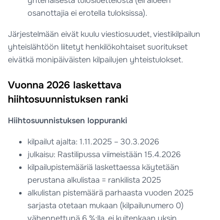
yhtenäisestä tulosluettelosta (eli alueen
osanottajia ei erotella tuloksissa).
Järjestelmään eivät kuulu viestiosuudet, viestikilpailun
yhteislähtöön liitetyt henkilökohtaiset suoritukset
eivätkä monipäiväisten kilpailujen yhteistulokset.
Vuonna 2026 laskettava
hiihtosuunnistuksen ranki
Hiihtosuunnistuksen loppuranki
kilpailut ajalta: 1.11.2025 – 30.3.2026
julkaisu: Rastilipussa viimeistään 15.4.2026
kilpailupistemääriä laskettaessa käytetään
perustana alkulistaa = rankilista 2025
alkulistan pistemäärä parhaasta vuoden 2025
sarjasta otetaan mukaan (kilpailunumero 0)
vähennettynä 6 %:lla, ei kuitenkaan yksin