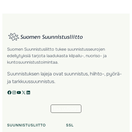
Suomen Suunnistusliitto tukee suunnistusseurojen
edellytyksiä tarjota laadukasta kilpailu-, nuoriso- ja
kuntosuunnistustoimintaa.
Suunnistuksen lajeja ovat suunnistus, hiihto-, pyörä-
ja tarkkuussuunnistus.
Facebook
Instagram
YouTube
X
LinkedIn
Tilaa uutiskirje
SUUNNISTUSLIITTO
SSL