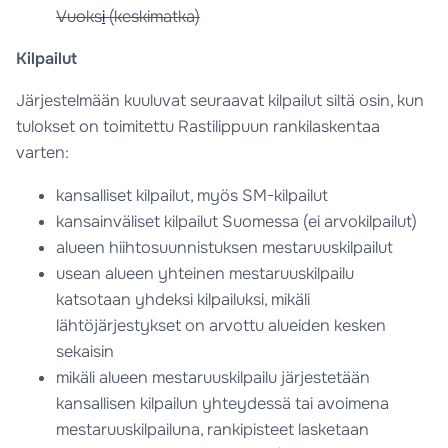
Vuoks
i
(keskimatka)
Kilpailut
Järjestelmään kuuluvat seuraavat kilpailut siltä osin, kun
tulokset on toimitettu Rastilippuun rankilaskentaa
varten:
kansalliset kilpailut, myös SM-kilpailut
kansainväliset kilpailut Suomessa (ei arvokilpailut)
alueen hiihtosuunnistuksen mestaruuskilpailut
usean alueen yhteinen mestaruuskilpailu
katsotaan yhdeksi kilpailuksi, mikäli
lähtöjärjestykset on arvottu alueiden kesken
sekaisin
mikäli alueen mestaruuskilpailu järjestetään
kansallisen kilpailun yhteydessä tai avoimena
mestaruuskilpailuna, rankipisteet lasketaan