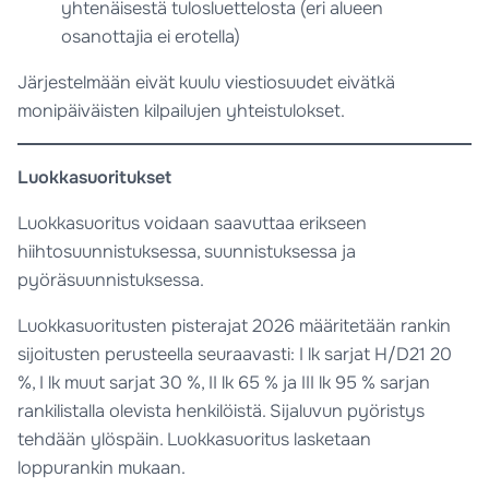
yhtenäisestä tulosluettelosta (eri alueen
osanottajia ei erotella)
Järjestelmään eivät kuulu viestiosuudet eivätkä
monipäiväisten kilpailujen yhteistulokset.
Luokkasuoritukset
Luokkasuoritus voidaan saavuttaa erikseen
hiihtosuunnistuksessa, suunnistuksessa ja
pyöräsuunnistuksessa.
Luokkasuoritusten pisterajat 2026 määritetään rankin
sijoitusten perusteella seuraavasti: I lk sarjat H/D21 20
%, I lk muut sarjat 30 %, II lk 65 % ja III lk 95 % sarjan
rankilistalla olevista henkilöistä. Sijaluvun pyöristys
tehdään ylöspäin. Luokkasuoritus lasketaan
loppurankin mukaan.