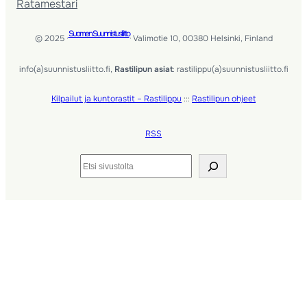
Ratamestari
Suomen Suunnistusliitto
© 2025 ·
· Valimotie 10, 00380 Helsinki, Finland
info(a)suunnistusliitto.fi,
Rastilipun asiat
: rastilippu(a)suunnistusliitto.fi
Kilpailut ja kuntorastit – Rastilippu
:::
Rastilipun ohjeet
RSS
Etsi