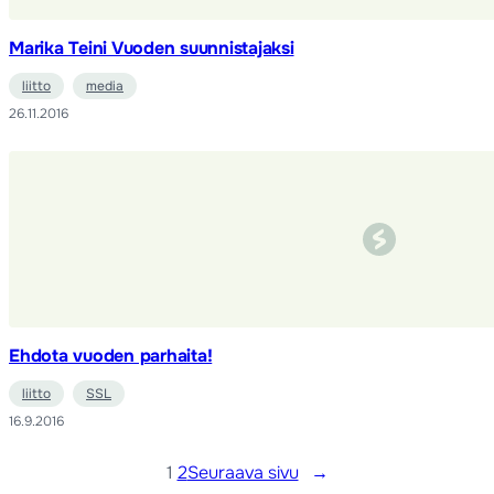
Marika Teini Vuoden suunnistajaksi
liitto
media
26.11.2016
Ehdota vuoden parhaita!
liitto
SSL
16.9.2016
1
2
Seuraava sivu
→