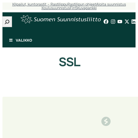
Kilpailut, kuntorastit – Rastilippu
Rastilipun ohjeet
Aloita suunnistus
Siirry
Koulusuunnistus
Fin5
Kuvapankki
sisältöön
Etsi
VALIKKO
SSL