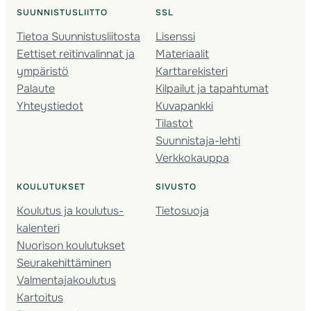
SUUNNISTUSLIITTO
SSL
Tietoa Suunnistusliitosta
Lisenssi
Eettiset reitinvalinnat ja
Materiaalit
ympäristö
Karttarekisteri
Palaute
Kilpailut ja tapahtumat
Yhteystiedot
Kuvapankki
Tilastot
Suunnistaja-lehti
Verkkokauppa
KOULUTUKSET
SIVUSTO
Koulutus ja koulutus­
Tietosuoja
kalenteri
Nuorison koulutukset
Seura­kehittäminen
Valmentaja­koulutus
Kartoitus