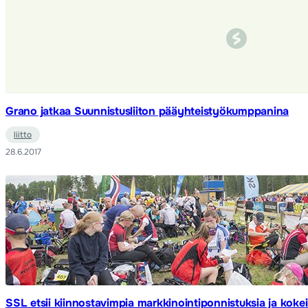
Grano jatkaa Suunnistusliiton pääyhteistyökumppanina
liitto
28.6.2017
SSL etsii kiinnostavimpia markkinointiponnistuksia ja kokei