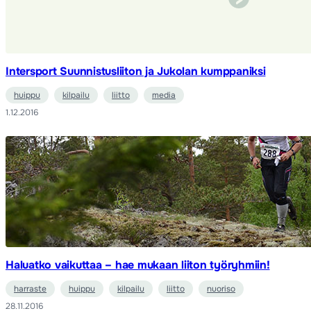
Intersport Suunnistusliiton ja Jukolan kumppaniksi
huippu
kilpailu
liitto
media
1.12.2016
Haluatko vaikuttaa – hae mukaan liiton työryhmiin!
harraste
huippu
kilpailu
liitto
nuoriso
28.11.2016