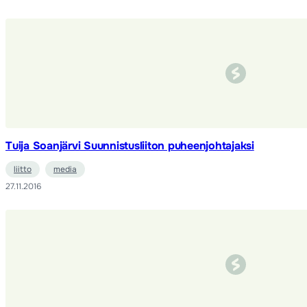
Tuija Soanjärvi Suunnistusliiton puheenjohtajaksi
liitto
media
27.11.2016