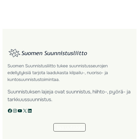
Suomen Suunnistusliitto tukee suunnistusseurojen
edellytyksiä tarjota laadukasta kilpailu-, nuoriso- ja
kuntosuunnistustoimintaa.
Suunnistuksen lajeja ovat suunnistus, hiihto-, pyörä- ja
tarkkuussuunnistus.
Facebook
Instagram
YouTube
X
LinkedIn
Tilaa uutiskirje