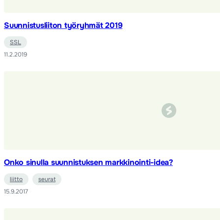
Suunnistusliiton työryhmät 2019
SSL
11.2.2019
Onko sinulla suunnistuksen markkinointi-idea?
liitto
seurat
15.9.2017