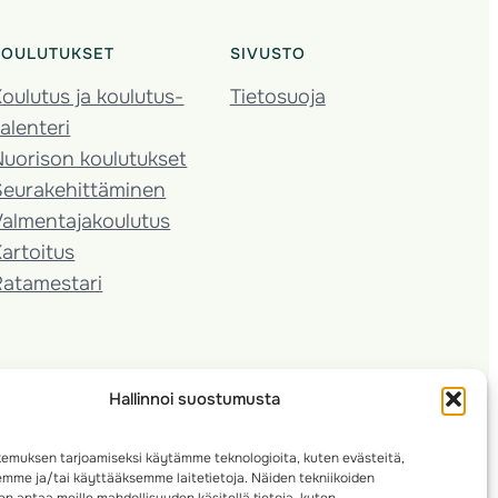
KOULUTUKSET
SIVUSTO
oulutus ja koulutus­
Tietosuoja
alenteri
Nuorison koulutukset
Seura­kehittäminen
almentaja­koulutus
artoitus
Ratamestari
Hallinnoi suostumusta
emuksen tarjoamiseksi käytämme teknologioita, kuten evästeitä,
emme ja/tai käyttääksemme laitetietoja. Näiden tekniikoiden