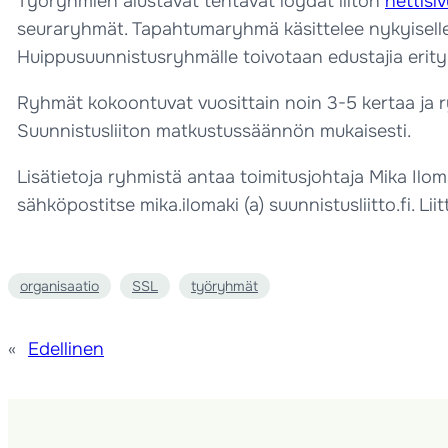
Työryhmien alustavat tehtävät löydät liiton
nettisi
seuraryhmät. Tapahtumaryhmä käsittelee nykyiselle ki
Huippusuunnistusryhmälle toivotaan edustajia erityi
Ryhmät kokoontuvat vuosittain noin 3-5 kertaa ja r
Suunnistusliiton matkustussäännön mukaisesti.
Lisätietoja ryhmistä antaa toimitusjohtaja Mika Ilomä
sähköpostitse mika.ilomaki (a) suunnistusliitto.fi. L
organisaatio
SSL
työryhmät
«
Edellinen