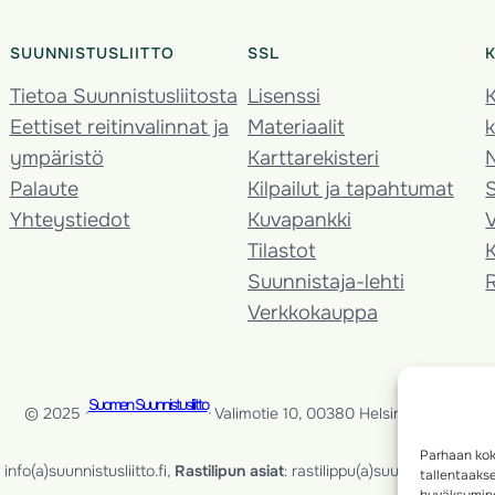
SUUNNISTUSLIITTO
SSL
Tietoa Suunnistusliitosta
Lisenssi
K
Eettiset reitinvalinnat ja
Materiaalit
k
ympäristö
Karttarekisteri
Palaute
Kilpailut ja tapahtumat
Yhteystiedot
Kuvapankki
V
Tilastot
K
Suunnistaja-lehti
Verkkokauppa
Suomen Suunnistusliitto
© 2025 ·
· Valimotie 10, 00380 Helsinki, Finland
Parhaan kok
info(a)suunnistusliitto.fi,
Rastilipun asiat
: rastilippu(a)suunnistusliitto.fi
tallentaaks