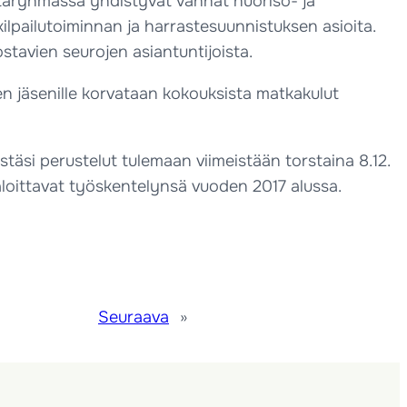
aryhmässä yhdistyvät vanhat nuoriso- ja
ilpailutoiminnan ja harrastesuunnistuksen asioita.
tavien seurojen asiantuntijoista.
n jäsenille korvataan kokouksista matkakulut
estäsi perustelut tulemaan viimeistään torstaina 8.12.
t aloittavat työskentelynsä vuoden 2017 alussa.
Seuraava
»