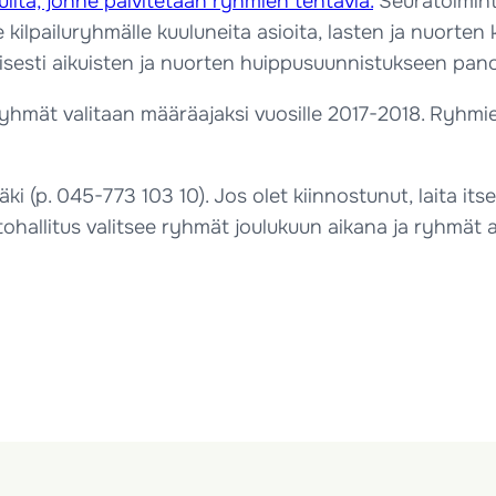
vuilta, jonne päivitetään ryhmien tehtäviä.
Seuratoimint
lpailuryhmälle kuuluneita asioita, lasten ja nuorten k
sesti aikuisten ja nuorten huippusuunnistukseen panos
yhmät valitaan määräajaksi vuosille 2017-2018. Ryhmie
ki (p. 045-773 103 10). Jos olet kiinnostunut, laita its
iittohallitus valitsee ryhmät joulukuun aikana ja ryhmä