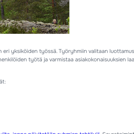
on eri yksiköiden työssä. Työryhmiin valitaan luottamu
enkilöiden työtä ja varmistaa asiakokonaisuuksien laaja
ät: