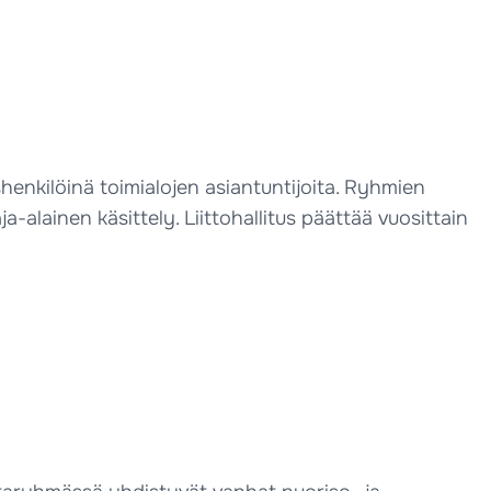
shenkilöinä toimialojen asiantuntijoita. Ryhmien
-alainen käsittely. Liittohallitus päättää vuosittain