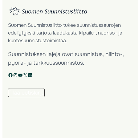
Suomen Suunnistusliitto tukee suunnistusseurojen
edellytyksiä tarjota laadukasta kilpailu-, nuoriso- ja
kuntosuunnistustoimintaa.
Suunnistuksen lajeja ovat suunnistus, hiihto-,
pyörä- ja tarkkuussuunnistus.
Facebook
Instagram
YouTube
X
LinkedIn
Tilaa uutiskirje