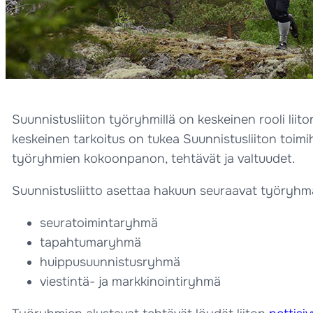
Suunnistusliiton työryhmillä on keskeinen rooli liit
keskeinen tarkoitus on tukea Suunnistusliiton toimih
työryhmien kokoonpanon, tehtävät ja valtuudet.
Suunnistusliitto asettaa hakuun seuraavat työryhm
seuratoimintaryhmä
tapahtumaryhmä
huippusuunnistusryhmä
viestintä- ja markkinointiryhmä