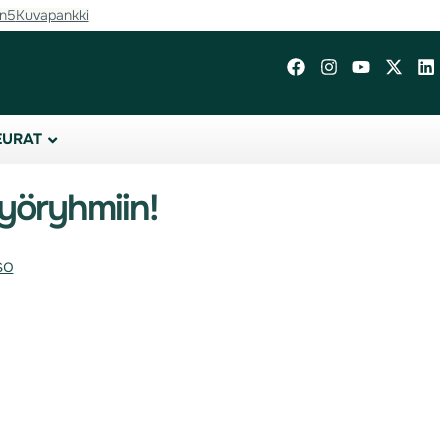
in5
Kuvapankki
EURAT
työryhmiin!
so