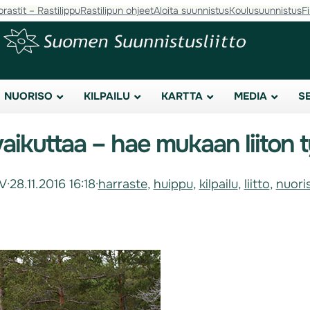
orastit – Rastilippu
Rastilipun ohjeet
Aloita suunnistus
Koulusuunnistus
F
NUORISO
KILPAILU
KARTTA
MEDIA
S
aikuttaa – hae mukaan liiton 
V
·
28.11.2016 16:18
·
harraste
, 
huippu
, 
kilpailu
, 
liitto
, 
nuori