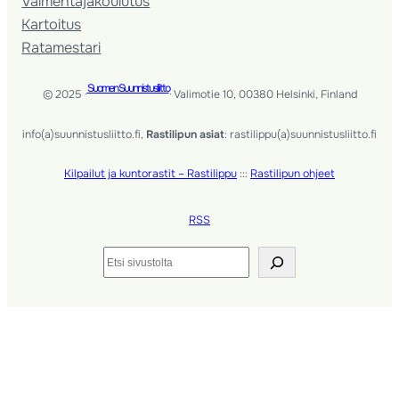
Valmentaja­koulutus
Kartoitus
Ratamestari
Suomen Suunnistusliitto
© 2025 ·
· Valimotie 10, 00380 Helsinki, Finland
info(a)suunnistusliitto.fi,
Rastilipun asiat
: rastilippu(a)suunnistusliitto.fi
Kilpailut ja kuntorastit – Rastilippu
:::
Rastilipun ohjeet
RSS
Etsi