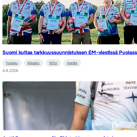
Suomi kultaa tarkkuussuunnistuksen EM-viestissä Puolass
huippu
kilpailu
liitto
media
4.8.2026