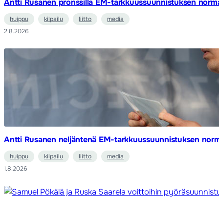
Antti Rusanen pronssilla EM-tarkkuussuunnistuksen normaa
huippu
kilpailu
liitto
media
2.8.2026
Antti Rusanen neljäntenä EM-tarkkuussuunnistuksen norma
huippu
kilpailu
liitto
media
1.8.2026