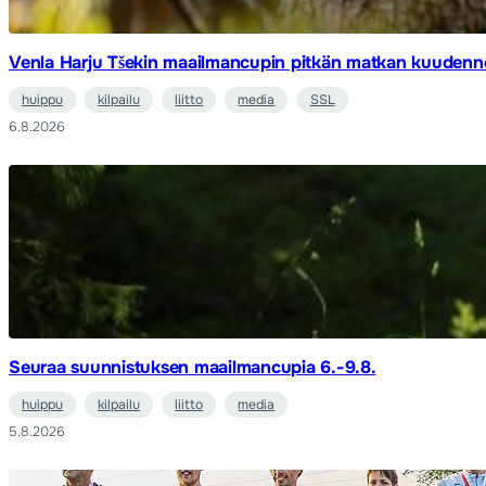
Venla Harju Tšekin maailmancupin pitkän matkan kuudenn
huippu
kilpailu
liitto
media
SSL
6.8.2026
Seuraa suunnistuksen maailmancupia 6.-9.8.
huippu
kilpailu
liitto
media
5.8.2026