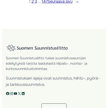
1
2
3
…
147
Seuraava sivu
→
Suomen Suunnistusliitto tukee suunnistusseurojen
edellytyksiä tarjota laadukasta kilpailu-, nuoriso- ja
kuntosuunnistustoimintaa.
Suunnistuksen lajeja ovat suunnistus, hiihto-, pyörä-
ja tarkkuussuunnistus.
Facebook
Instagram
YouTube
X
LinkedIn
Tilaa uutiskirje