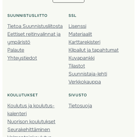
SUUNNISTUSLIITTO
SSL
Tietoa Suunnistusliitosta
Lisenssi
Eettiset reitinvalinnat ja
Materiaalit
ympäristö
Karttarekisteri
Palaute
Kilpailut ja tapahtumat
Yhteystiedot
Kuvapankki
Tilastot
Suunnistaja-lehti
Verkkokauppa
KOULUTUKSET
SIVUSTO
Koulutus ja koulutus­
Tietosuoja
kalenteri
Nuorison koulutukset
Seura­kehittäminen