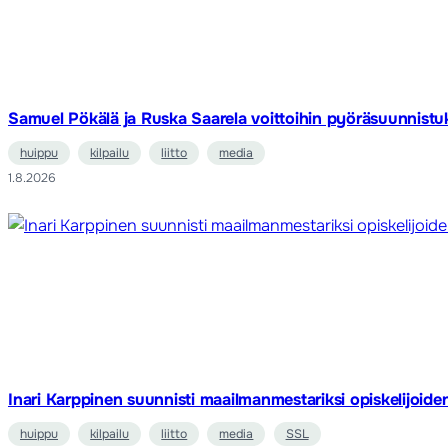
Samuel Pökälä ja Ruska Saarela voittoihin pyöräsuunnistu
huippu
kilpailu
liitto
media
1.8.2026
Inari Karppinen suunnisti maailmanmestariksi opiskelijoid
huippu
kilpailu
liitto
media
SSL