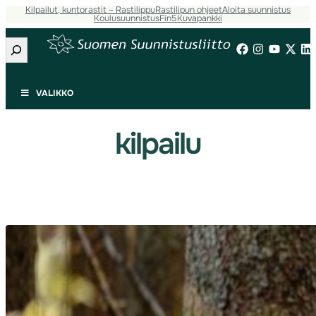
Kilpailut, kuntorastit – Rastilippu
Rastilipun ohjeet
Aloita suunnistus
Siirry
Koulusuunnistus
Fin5
Kuvapankki
sisältöön
Etsi
VALIKKO
kilpailu