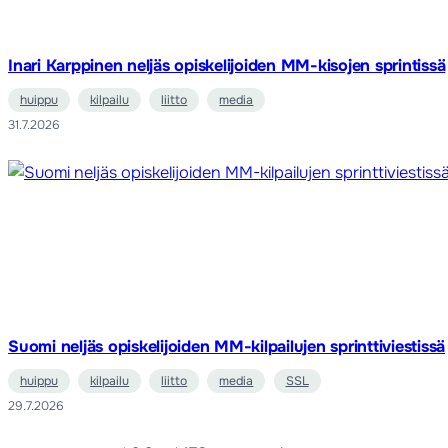
Inari Karppinen neljäs opiskelijoiden MM-kisojen sprintissä
huippu
kilpailu
liitto
media
31.7.2026
Suomi neljäs opiskelijoiden MM-kilpailujen sprinttiviestissä
huippu
kilpailu
liitto
media
SSL
29.7.2026