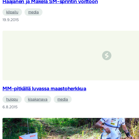
Haajanen ja Mäkelä SM-sprintin voittoon
kilpailu
media
19.9.2015
MM-pitkällä luvassa maastoherkkua
huippu
kisakanava
media
6.8.2015