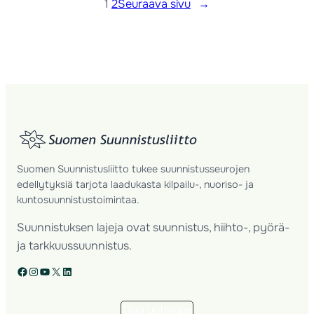
1
2
Seuraava sivu
→
Suomen Suunnistusliitto tukee suunnistusseurojen
edellytyksiä tarjota laadukasta kilpailu-, nuoriso- ja
kuntosuunnistustoimintaa.
Suunnistuksen lajeja ovat suunnistus, hiihto-, pyörä-
ja tarkkuussuunnistus.
Facebook
Instagram
YouTube
X
LinkedIn
Tilaa uutiskirje