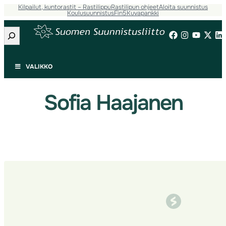
Kilpailut, kuntorastit – Rastilippu
Rastilipun ohjeet
Aloita suunnistus
Siirry
Koulusuunnistus
Fin5
Kuvapankki
sisältöön
Etsi
VALIKKO
Sofia Haajanen