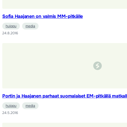
Sofia Haajanen on valmis MM-pitkälle
huippu
media
24.8.2016
Portin ja Haajanen parhaat suomalaiset EM-pitkällä matkal
huippu
media
24.5.2016