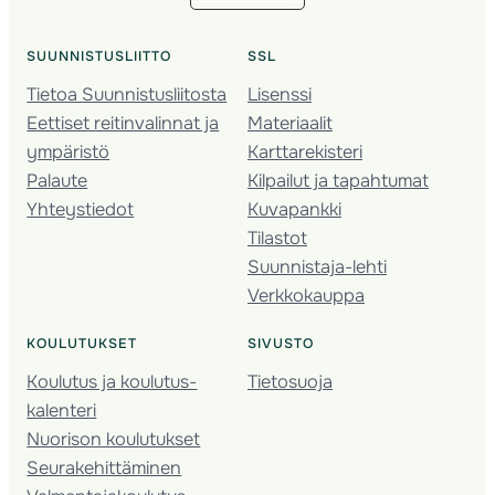
SUUNNISTUSLIITTO
SSL
Tietoa Suunnistusliitosta
Lisenssi
Eettiset reitinvalinnat ja
Materiaalit
ympäristö
Karttarekisteri
Palaute
Kilpailut ja tapahtumat
Yhteystiedot
Kuvapankki
Tilastot
Suunnistaja-lehti
Verkkokauppa
KOULUTUKSET
SIVUSTO
Koulutus ja koulutus­
Tietosuoja
kalenteri
Nuorison koulutukset
Seura­kehittäminen