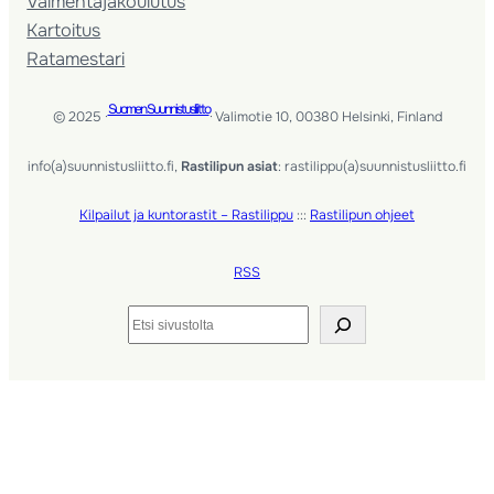
Valmentaja­koulutus
Kartoitus
Ratamestari
Suomen Suunnistusliitto
© 2025 ·
· Valimotie 10, 00380 Helsinki, Finland
info(a)suunnistusliitto.fi,
Rastilipun asiat
: rastilippu(a)suunnistusliitto.fi
Kilpailut ja kuntorastit – Rastilippu
:::
Rastilipun ohjeet
RSS
Etsi