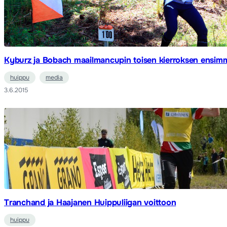
Kyburz ja Bobach maailmancupin toisen kierroksen ensimmä
huippu
media
3.6.2015
Tranchand ja Haajanen Huippuliigan voittoon
huippu