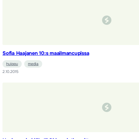
Sofia Haajanen 10:s maailmancupissa
huippu
media
2.10.2015