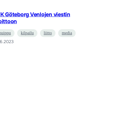
FK Göteborg Venlojen viestin
oittoon
huippu
kilpailu
liitto
media
.6.2023