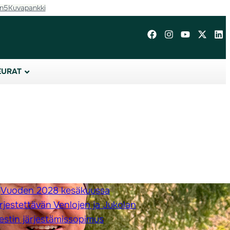
in5
Kuvapankki
EURAT