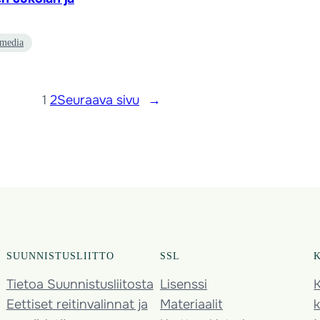
media
1
2
Seuraava sivu
→
SUUNNISTUSLIITTO
SSL
Tietoa Suunnistusliitosta
Lisenssi
K
Eettiset reitinvalinnat ja
Materiaalit
k