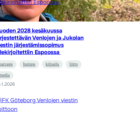
uoden 2028 kesäkuussa
ärjestettävän Venlojen ja Jukolan
iestin järjestämissopimus
llekirjoitettiin Espoossa
harraste
huippu
kilpailu
liitto
media
.1.2026