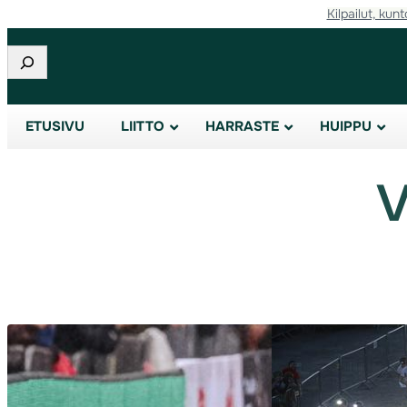
Kilpailut, kunt
Siirry
sisältöön
Etsi
ETUSIVU
LIITTO
HARRASTE
HUIPPU
V