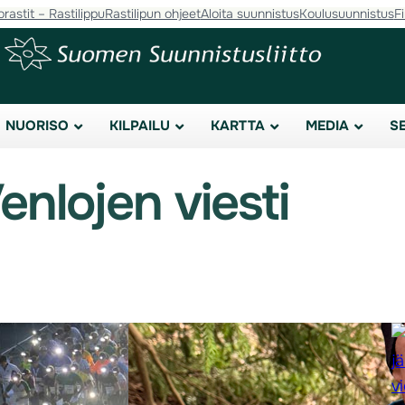
orastit – Rastilippu
Rastilipun ohjeet
Aloita suunnistus
Koulusuunnistus
F
NUORISO
KILPAILU
KARTTA
MEDIA
S
enlojen viesti