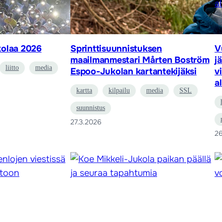
olaa 2026
Sprinttisuunnistuksen
V
maailmanmestari Mårten Boström
j
liitto
media
Espoo-Jukolan kartantekijäksi
v
a
kartta
kilpailu
media
SSL
suunnistus
27.3.2026
26