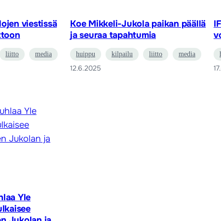
ojen viestissä
Koe Mikkeli-Jukola paikan päällä
I
ttoon
ja seuraa tapahtumia
v
liitto
media
huippu
kilpailu
liitto
media
12.6.2025
17
hlaa Yle
ulkaisee
n Jukolan ja