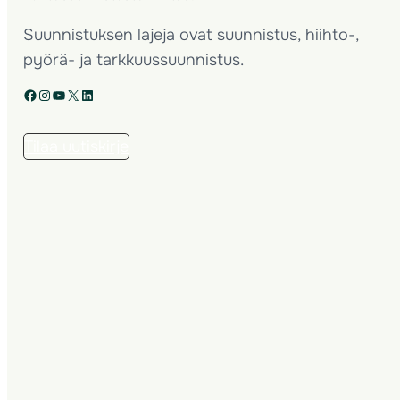
Suunnistuksen lajeja ovat suunnistus, hiihto-,
pyörä- ja tarkkuussuunnistus.
Facebook
Instagram
YouTube
X
LinkedIn
Tilaa uutiskirje