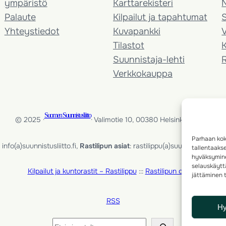
ympäristö
Karttarekisteri
Palaute
Kilpailut ja tapahtumat
Yhteystiedot
Kuvapankki
V
Tilastot
K
Suunnistaja-lehti
Verkkokauppa
Suomen Suunnistusliitto
© 2025 ·
· Valimotie 10, 00380 Helsinki, Finland
Parhaan kok
info(a)suunnistusliitto.fi,
Rastilipun asiat
: rastilippu(a)suunnistusliitto.fi
tallentaaks
hyväksymine
selauskäyttä
Kilpailut ja kuntorastit – Rastilippu
:::
Rastilipun ohjeet
jättäminen t
RSS
H
Etsi