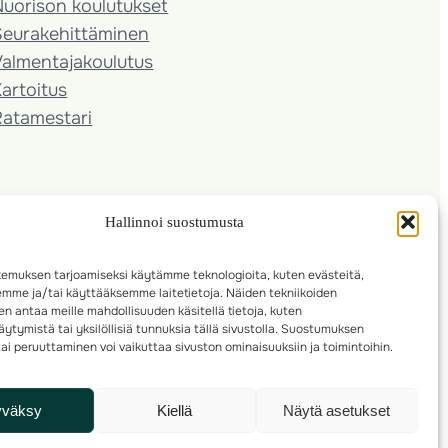
Nuorison koulutukset
Seura­kehittäminen
almentaja­koulutus
artoitus
Ratamestari
Hallinnoi suostumusta
emuksen tarjoamiseksi käytämme teknologioita, kuten evästeitä,
emme ja/tai käyttääksemme laitetietoja. Näiden tekniikoiden
n antaa meille mahdollisuuden käsitellä tietoja, kuten
ytymistä tai yksilöllisiä tunnuksia tällä sivustolla. Suostumuksen
ai peruuttaminen voi vaikuttaa sivuston ominaisuuksiin ja toimintoihin.
yväksy
Kiellä
Näytä asetukset