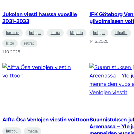
Jukolan viesti haussa vuosille
IFK Göteborg Venl
2031-2033
ylivoimaiseen voi
harraste
huippu
kartta
kilpailu
huippu
kilpailu
14.6.2025
liitto
seurat
1.10.2025
Alfta Ösa Venlojen viestin voittoon
Suunnistuksen ju
Areenassa – Yle j
huippu
media
menneiden vuosie