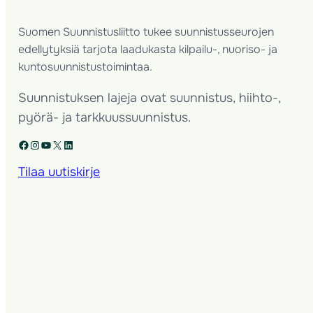
Suomen Suunnistusliitto tukee suunnistusseurojen
edellytyksiä tarjota laadukasta kilpailu-, nuoriso- ja
kuntosuunnistustoimintaa.
Suunnistuksen lajeja ovat suunnistus, hiihto-,
pyörä- ja tarkkuussuunnistus.
Facebook
Instagram
YouTube
X
LinkedIn
Tilaa uutiskirje