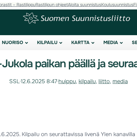
orastit – Rastilippu
Rastilipun ohjeet
Aloita suunnistus
Koulusuunnistus
F
NUORISO
KILPAILU
KARTTA
MEDIA
S
-Jukola paikan päällä ja seura
SSL
·
12.6.2025 8:47
·
huippu
, 
kilpailu
, 
liitto
, 
media
.6.2025. Kilpailu on seurattavissa livenä Ylen kanavill