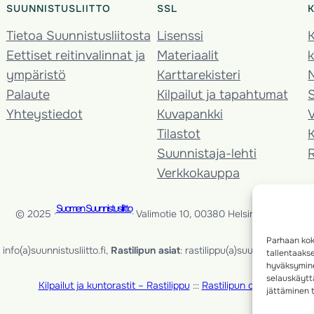
SUUNNISTUSLIITTO
SSL
Tietoa Suunnistusliitosta
Lisenssi
K
Eettiset reitinvalinnat ja
Materiaalit
k
ympäristö
Karttarekisteri
Palaute
Kilpailut ja tapahtumat
Yhteystiedot
Kuvapankki
V
Tilastot
K
Suunnistaja-lehti
Verkkokauppa
Suomen Suunnistusliitto
© 2025 ·
· Valimotie 10, 00380 Helsinki, Finland
Parhaan kok
info(a)suunnistusliitto.fi,
Rastilipun asiat
: rastilippu(a)suunnistusliitto.fi
tallentaaks
hyväksymine
selauskäyttä
Kilpailut ja kuntorastit – Rastilippu
:::
Rastilipun ohjeet
jättäminen t