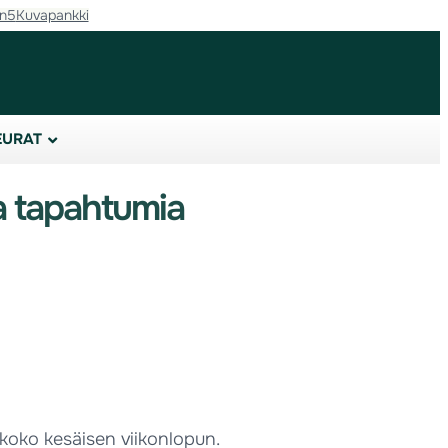
in5
Kuvapankki
EURAT
a tapahtumia
a koko kesäisen viikonlopun.