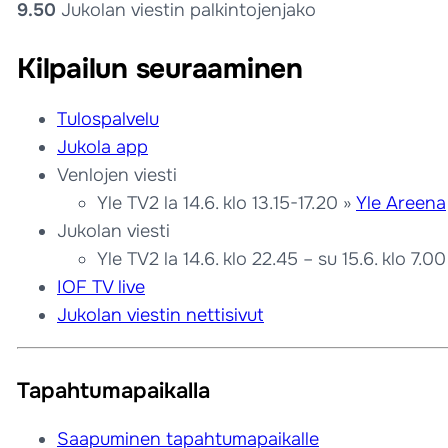
9.50
Jukolan viestin palkintojenjako
Kilpailun seuraaminen
Tulospalvelu
Jukola app
Venlojen viesti
Yle TV2 la 14.6. klo 13.15-17.20 »
Yle Areena
Jukolan viesti
Yle TV2 la 14.6. klo 22.45 – su 15.6. klo 7.0
IOF TV live
Jukolan viestin nettisivut
Tapahtumapaikalla
Saapuminen tapahtumapaikalle