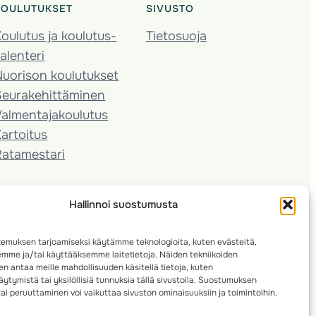
KOULUTUKSET
SIVUSTO
oulutus ja koulutus­
Tietosuoja
alenteri
Nuorison koulutukset
Seura­kehittäminen
almentaja­koulutus
artoitus
Ratamestari
Hallinnoi suostumusta
emuksen tarjoamiseksi käytämme teknologioita, kuten evästeitä,
emme ja/tai käyttääksemme laitetietoja. Näiden tekniikoiden
n antaa meille mahdollisuuden käsitellä tietoja, kuten
ytymistä tai yksilöllisiä tunnuksia tällä sivustolla. Suostumuksen
ai peruuttaminen voi vaikuttaa sivuston ominaisuuksiin ja toimintoihin.