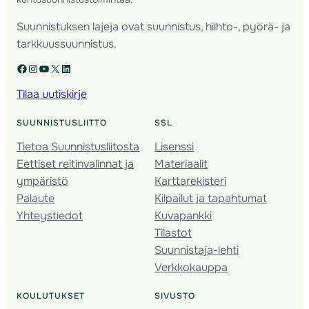
Suunnistuksen lajeja ovat suunnistus, hiihto-, pyörä- ja
tarkkuussuunnistus.
Facebook
Instagram
YouTube
X
LinkedIn
Tilaa uutiskirje
SUUNNISTUSLIITTO
SSL
Tietoa Suunnistusliitosta
Lisenssi
Eettiset reitinvalinnat ja
Materiaalit
ympäristö
Karttarekisteri
Palaute
Kilpailut ja tapahtumat
Yhteystiedot
Kuvapankki
Tilastot
Suunnistaja-lehti
Verkkokauppa
KOULUTUKSET
SIVUSTO