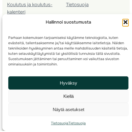
Koulutus ja koulutus­
Tietosuoja
kalenteri
Nuorison koulutukset
Hallinnoi suostumusta
Seura­kehittäminen
Valmentaja­koulutus
Parhaan kokemuksen tarjoamiseksi käytämme teknologioita, kuten
Kartoitus
evästeitä, tallentaaksemme ja/tai käyttääksemme laitetietoja. Näiden
Ratamestari
tekniikoiden hyväksyminen antaa meille mahdollisuuden käsitellä tietoja,
kuten selauskäyttäytymistä tai yksilöllisiä tunnuksia tällä sivustolla.
Suostumuksen jättäminen tai peruuttaminen voi vaikuttaa sivuston
Suomen Suunnistusliitto
© 2025 ·
· Valimotie 10, 00380 Helsinki, Finland
ominaisuuksiin ja toimintoihin.
info(a)suunnistusliitto.fi,
Rastilipun asiat
: rastilippu(a)suunnistusliitto.fi
Hyväksy
Kilpailut ja kuntorastit – Rastilippu
:::
Rastilipun ohjeet
Kiellä
RSS
Näytä asetukset
Etsi
Tietosuoja
Tietosuoja