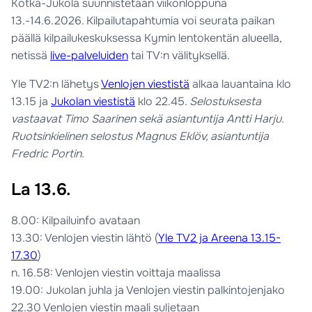
Kotka-Jukola suunnistetaan viikonloppuna
13.-14.6.2026. Kilpailutapahtumia voi seurata paikan
päällä kilpailukeskuksessa Kymin lentokentän alueella,
netissä
live-palveluiden
tai TV:n välityksellä.
Yle TV2:n lähetys
Venlojen viestistä
alkaa lauantaina klo
13.15 ja
Jukolan viestistä
klo 22.45.
Selostuksesta
vastaavat Timo Saarinen sekä asiantuntija Antti Harju.
Ruotsinkielinen selostus Magnus Eklöv, asiantuntija
Fredric Portin.
La 13.6.
8.00: Kilpailuinfo avataan
13.30: Venlojen viestin lähtö (
Yle TV2 ja Areena 13.15-
17.30
)
n. 16.58: Venlojen viestin voittaja maalissa
19.00: Jukolan juhla ja Venlojen viestin palkintojenjako
22.30 Venlojen viestin maali suljetaan