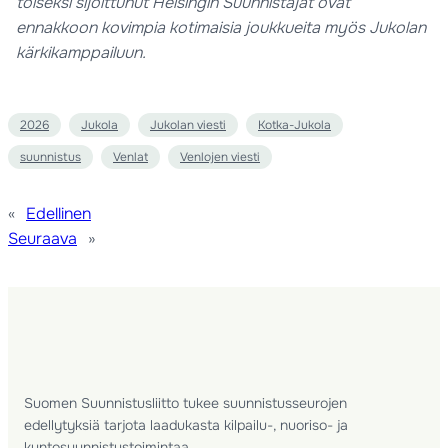
toiseksi sijoittunut Helsingin Suunnistajat ovat
ennakkoon kovimpia kotimaisia joukkueita myös Jukolan
kärkikamppailuun.
2026
Jukola
Jukolan viesti
Kotka-Jukola
suunnistus
Venlat
Venlojen viesti
«
Edellinen
Seuraava
»
Suomen Suunnistusliitto tukee suunnistusseurojen
edellytyksiä tarjota laadukasta kilpailu-, nuoriso- ja
kuntosuunnistustoimintaa.