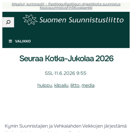
Kilpailut, kuntorastit – Rastilippu
Rastilipun ohjeet
Aloita suunnistus
Koulusuunnistus
Fin5
Kuvapankki
Etsi
VALIKKO
Seuraa Kotka-Jukolaa 2026
SSL
·
11.6.2026 9:55
·
huippu
, 
kilpailu
, 
liitto
, 
media
Kymin Suunnistajien ja Vehkalahden Veikkojen järjestämä