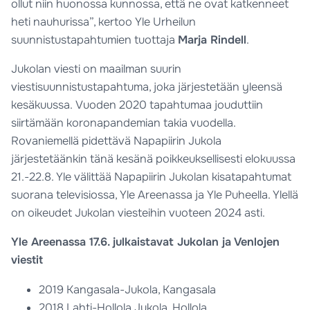
ollut niin huonossa kunnossa, että ne ovat katkenneet
heti nauhurissa”, kertoo Yle Urheilun
suunnistustapahtumien tuottaja
Marja Rindell
.
Jukolan viesti on maailman suurin
viestisuunnistustapahtuma, joka järjestetään yleensä
kesäkuussa. Vuoden 2020 tapahtumaa jouduttiin
siirtämään koronapandemian takia vuodella.
Rovaniemellä pidettävä Napapiirin Jukola
järjestetäänkin tänä kesänä poikkeuksellisesti elokuussa
21.-22.8. Yle välittää Napapiirin Jukolan kisatapahtumat
suorana televisiossa, Yle Areenassa ja Yle Puheella. Ylellä
on oikeudet Jukolan viesteihin vuoteen 2024 asti.
Yle Areenassa 17.6. julkaistavat Jukolan ja Venlojen
viestit
2019 Kangasala-Jukola, Kangasala
2018 Lahti-Hollola Jukola, Hollola