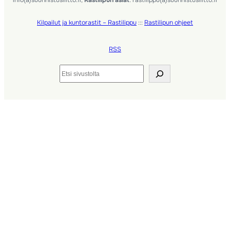
info(a)suunnistusliitto.fi,
Rastilipun asiat
: rastilippu(a)suunnistusliitto.fi
Kilpailut ja kuntorastit – Rastilippu
:::
Rastilipun ohjeet
RSS
Etsi