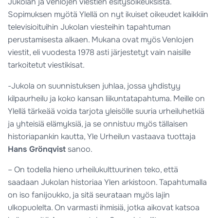
Jukolan ja Venlojen viestien esitysoikeuksista.
Sopimuksen myötä Ylellä on nyt ikuiset oikeudet kaikkiin
televisioituihin Jukolan viesteihin tapahtuman
perustamisesta alkaen. Mukana ovat myös Venlojen
viestit, eli vuodesta 1978 asti järjestetyt vain naisille
tarkoitetut viestikisat.
-Jukola on suunnistuksen juhlaa, jossa yhdistyy
kilpaurheilu ja koko kansan liikuntatapahtuma. Meille on
Ylellä tärkeää voida tarjota yleisölle suuria urheiluhetkiä
ja yhteisiä elämyksiä, ja se onnistuu myös tällaisen
historiapankin kautta, Yle Urheilun vastaava tuottaja
Hans Grönqvist
sanoo.
– On todella hieno urheilukulttuurinen teko, että
saadaan Jukolan historiaa Ylen arkistoon. Tapahtumalla
on iso fanijoukko, ja sitä seurataan myös lajin
ulkopuolelta. On varmasti ihmisiä, jotka aikovat katsoa