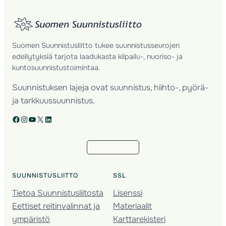
Suomen Suunnistusliitto tukee suunnistusseurojen
edellytyksiä tarjota laadukasta kilpailu-, nuoriso- ja
kuntosuunnistustoimintaa.
Suunnistuksen lajeja ovat suunnistus, hiihto-, pyörä-
ja tarkkuussuunnistus.
Facebook
Instagram
YouTube
X
LinkedIn
Tilaa uutiskirje
SUUNNISTUSLIITTO
SSL
Tietoa Suunnistusliitosta
Lisenssi
Eettiset reitinvalinnat ja
Materiaalit
ympäristö
Karttarekisteri