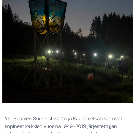
Yle, Suomen Suunnistusliitto ja Kaukametsäläiset ovat
sopineet kaikkien vuosina 1949–2019 järjestettyjen