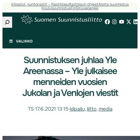
Kilpailut, kuntorastit – Rastilippu
Rastilipun ohjeet
Aloita suunnistus
Koulusuunnistus
Fin5
Kuvapankki
Etsi
VALIKKO
Suunnistuksen juhlaa Yle
Areenassa – Yle julkaisee
menneiden vuosien
Jukolan ja Venlojen viestit
TS
·
17.6.2021 13:15
·
kilpailu
, 
liitto
, 
media