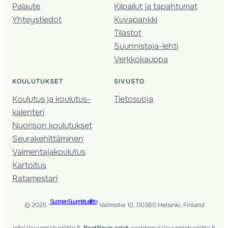
Palaute
Kilpailut ja tapahtumat
Yhteystiedot
Kuvapankki
Tilastot
Suunnistaja-lehti
Verkkokauppa
KOULUTUKSET
SIVUSTO
Koulutus ja koulutus­
Tietosuoja
kalenteri
Nuorison koulutukset
Seura­kehittäminen
Valmentaja­koulutus
Kartoitus
Ratamestari
Suomen Suunnistusliitto
© 2025 ·
· Valimotie 10, 00380 Helsinki, Finland