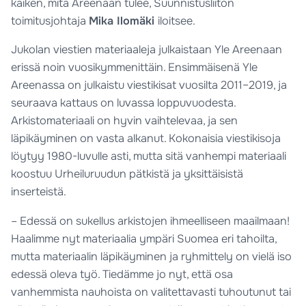
kaiken, mitä Areenaan tulee, Suunnistusliiton
toimitusjohtaja
Mika Ilomäki
iloitsee.
Jukolan viestien materiaaleja julkaistaan Yle Areenaan
erissä noin vuosikymmenittäin. Ensimmäisenä Yle
Areenassa on julkaistu viestikisat vuosilta 2011–2019, ja
seuraava kattaus on luvassa loppuvuodesta.
Arkistomateriaali on hyvin vaihtelevaa, ja sen
läpikäyminen on vasta alkanut. Kokonaisia viestikisoja
löytyy 1980-luvulle asti, mutta sitä vanhempi materiaali
koostuu Urheiluruudun pätkistä ja yksittäisistä
inserteistä.
– Edessä on sukellus arkistojen ihmeelliseen maailmaan!
Haalimme nyt materiaalia ympäri Suomea eri tahoilta,
mutta materiaalin läpikäyminen ja ryhmittely on vielä iso
edessä oleva työ. Tiedämme jo nyt, että osa
vanhemmista nauhoista on valitettavasti tuhoutunut tai