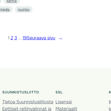
kartta
media
nuoriso
1
2
3
…
19
Seuraava sivu
→
SUUNNISTUSLIITTO
SSL
Tietoa Suunnistusliitosta
Lisenssi
K
Eettiset reitinvalinnat ja
Materiaalit
k