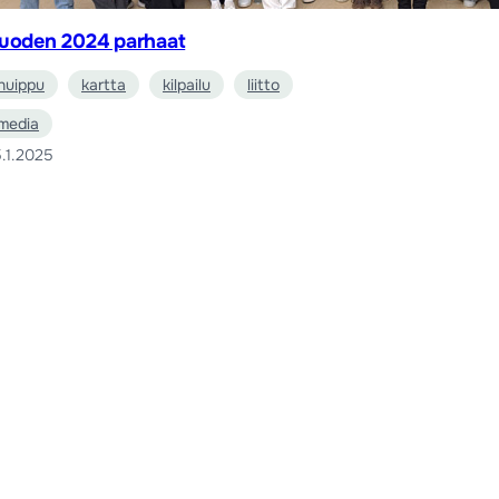
uoden 2024 parhaat
huippu
kartta
kilpailu
liitto
media
.1.2025