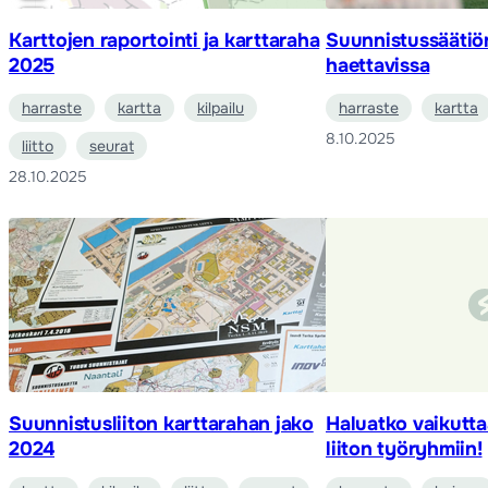
Karttojen raportointi ja karttaraha
Suunnistussäätiö
2025
haettavissa
harraste
kartta
kilpailu
harraste
kartta
8.10.2025
liitto
seurat
28.10.2025
Suunnistusliiton karttarahan jako
Haluatko vaikutt
2024
liiton työryhmiin!