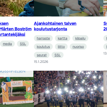
uksen
Ajankohtainen talven
S
 Mårten Boström
koulutustarjonta
2
rtantekijäksi
harraste
kartta
kilpailu
media
SSL
koulutus
liitto
nuoriso
13
seurat
SSL
15.1.2026