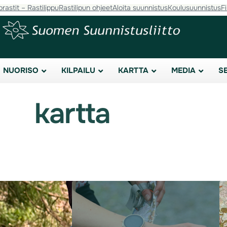
orastit – Rastilippu
Rastilipun ohjeet
Aloita suunnistus
Koulusuunnistus
F
NUORISO
KILPAILU
KARTTA
MEDIA
S
kartta