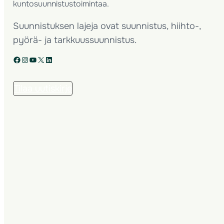
kuntosuunnistustoimintaa.
Suunnistuksen lajeja ovat suunnistus, hiihto-,
pyörä- ja tarkkuussuunnistus.
Facebook
Instagram
YouTube
X
LinkedIn
Tilaa uutiskirje