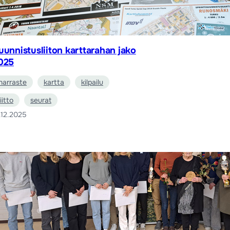
uunnistusliiton karttarahan jako
025
harraste
kartta
kilpailu
liitto
seurat
.12.2025