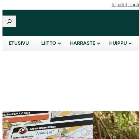
Kilpailut, kunt
Siirry
sisältöön
Etsi
ETUSIVU
LIITTO
HARRASTE
HUIPPU