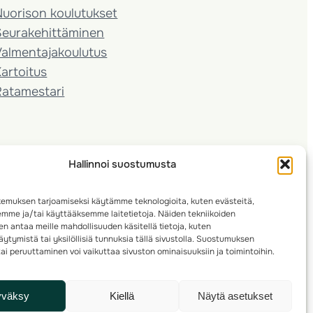
Nuorison koulutukset
Seura­kehittäminen
almentaja­koulutus
artoitus
Ratamestari
Hallinnoi suostumusta
emuksen tarjoamiseksi käytämme teknologioita, kuten evästeitä,
emme ja/tai käyttääksemme laitetietoja. Näiden tekniikoiden
n antaa meille mahdollisuuden käsitellä tietoja, kuten
ytymistä tai yksilöllisiä tunnuksia tällä sivustolla. Suostumuksen
ai peruuttaminen voi vaikuttaa sivuston ominaisuuksiin ja toimintoihin.
yväksy
Kiellä
Näytä asetukset