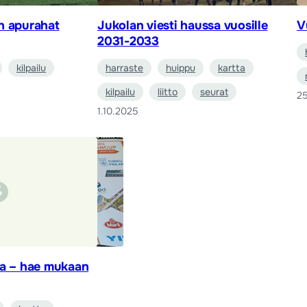
n apurahat
Jukolan viesti haussa vuosille
V
2031-2033
kilpailu
harraste
huippu
kartta
kilpailu
liitto
seurat
25
1.10.2025
aa – hae mukaan