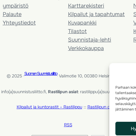
ympäristö
Karttarekisteri
Palaute
Kilpailut ja tapahtumat
Yhteystiedot
Kuvapankki
V
Tilastot
K
Suunnistaja-lehti
Verkkokauppa
Suomen Suunnistusliitto
© 2025 ·
· Valimotie 10, 00380 Helsinki, Finland
Parhaan kok
info(a)suunnistusliitto.fi,
Rastilipun asiat
: rastilippu(a)suunnistusliitto.fi
tallentaaks
hyväksymine
selauskäyttä
Kilpailut ja kuntorastit – Rastilippu
:::
Rastilipun ohjeet
jättäminen t
RSS
H