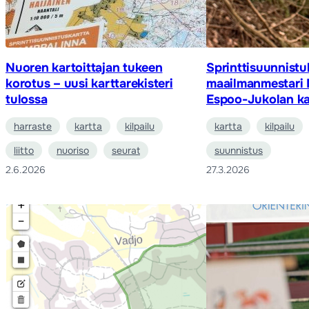
Nuoren kartoittajan tukeen
Sprinttisuunnist
korotus – uusi karttarekisteri
maailmanmestari
tulossa
Espoo-Jukolan ka
harraste
kartta
kilpailu
kartta
kilpailu
liitto
nuoriso
seurat
suunnistus
2.6.2026
27.3.2026