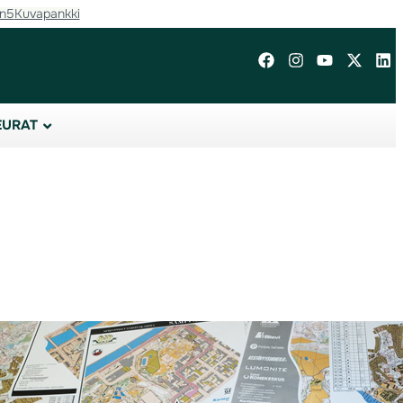
in5
Kuvapankki
EURAT