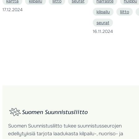
kartta
kilpailu
liitto
seurat
harraste
huippu
17.12.2024
kilpailu
liitto
seurat
16.11.2024
Suomen Suunnistusliitto tukee suunnistusseurojen
edellytyksiä tarjota laadukasta kilpailu-, nuoriso- ja