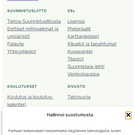
SUUNNISTUSLIITTO
SSL
Tietoa Suunnistusliitosta
Lisenssi
Eettiset reitinvalinnat ja
Materiaalit
ympäristö
Karttarekisteri
Palaute
Kilpailut ja tapahtumat
Yhteystiedot
Kuvapankki
Tilastot
Suunnistaja-lehti
Verkkokauppa
KOULUTUKSET
SIVUSTO
Koulutus ja koulutus­
Tietosuoja
kalenteri
Nuorison koulutukset
Hallinnoi suostumusta
Seura­kehittäminen
Valmentaja­koulutus
Parhaan kokemuksen tarjoamiseksi käytämme teknologioita, kuten
Kartoitus