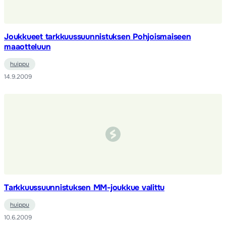
Joukkueet tarkkuussuunnistuksen Pohjoismaiseen
maaotteluun
huippu
14.9.2009
Tarkkuussuunnistuksen MM-joukkue valittu
huippu
10.6.2009