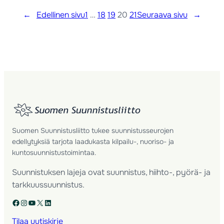
←
Edellinen sivu
1
…
18
19
20
21
Seuraava sivu
→
Suomen Suunnistusliitto tukee suunnistusseurojen
edellytyksiä tarjota laadukasta kilpailu-, nuoriso- ja
kuntosuunnistustoimintaa.
Suunnistuksen lajeja ovat suunnistus, hiihto-, pyörä- ja
tarkkuussuunnistus.
Facebook
Instagram
YouTube
X
LinkedIn
Tilaa uutiskirje