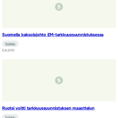
Suomella kaksoisjohto EM-tarkkuussuunnistuksessa
huippu
5.8.2010
Ruotsi voitti tarkkuussuunnistuksen maaottelun
huippu