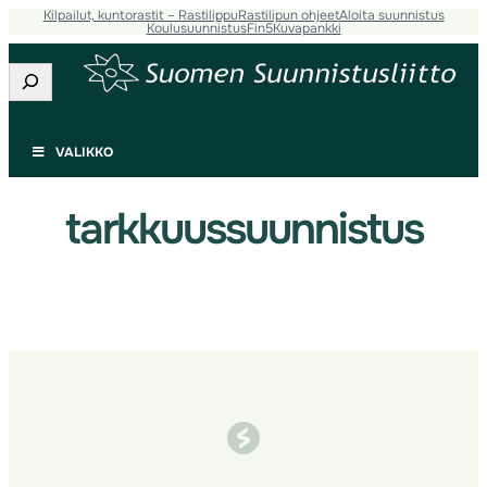
Kilpailut, kuntorastit – Rastilippu
Rastilipun ohjeet
Aloita suunnistus
Siirry
Koulusuunnistus
Fin5
Kuvapankki
sisältöön
Etsi
VALIKKO
tarkkuussuunnistus