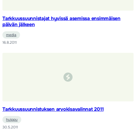
Tarkkuussuunnistajat hyvissä asemissa ensimmäisen
päivän jälkeen
media
16.8.2011
Tarkkuussuunnistuksen arvokisavalinnat 2011
huippu
30.5.2011