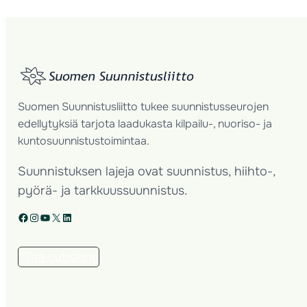
Suomen Suunnistusliitto tukee suunnistusseurojen
edellytyksiä tarjota laadukasta kilpailu-, nuoriso- ja
kuntosuunnistustoimintaa.
Suunnistuksen lajeja ovat suunnistus, hiihto-,
pyörä- ja tarkkuussuunnistus.
Facebook
Instagram
YouTube
X
LinkedIn
Tilaa uutiskirje