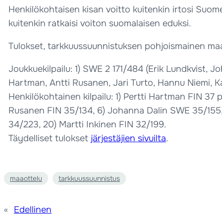
Henkilökohtaisen kisan voitto kuitenkin irtosi Suom
kuitenkin ratkaisi voiton suomalaisen eduksi.
Tulokset, tarkkuussuunnistuksen pohjoismainen maa
Joukkuekilpailu: 1) SWE 2 171/484 (Erik Lundkvist, 
Hartman, Antti Rusanen, Jari Turto, Hannu Niemi, Ka
Henkilökohtainen kilpailu: 1) Pertti Hartman FIN 3
Rusanen FIN 35/134, 6) Johanna Dalin SWE 35/155, 7
34/223, 20) Martti Inkinen FIN 32/199.
Täydelliset tulokset
järjestäjien sivuilta
.
maaottelu
tarkkuussuunnistus
«
Edellinen