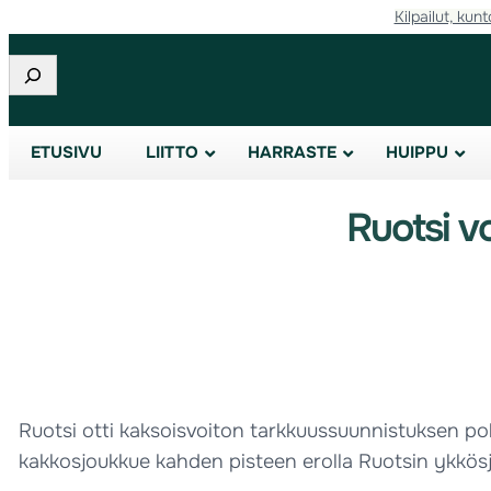
Kilpailut, kunt
Etsi
ETUSIVU
LIITTO
HARRASTE
HUIPPU
Ruotsi v
Ruotsi otti kaksoisvoiton tarkkuussuunnistuksen po
kakkosjoukkue kahden pisteen erolla Ruotsin ykkös