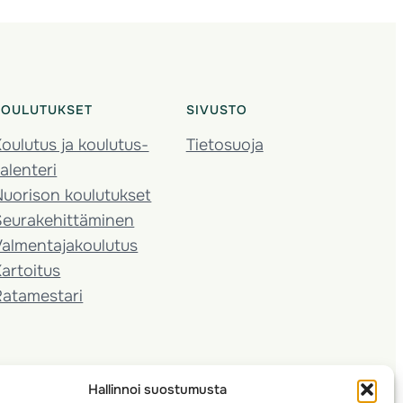
KOULUTUKSET
SIVUSTO
oulutus ja koulutus­
Tietosuoja
alenteri
Nuorison koulutukset
Seura­kehittäminen
almentaja­koulutus
artoitus
Ratamestari
Hallinnoi suostumusta