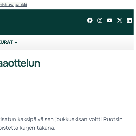
in5
Kuvapankki
EURAT
aaottelun
satun kaksipäiväisen joukkuekisan voitti Ruotsin
istettä kärjen takana.