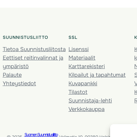
SUUNNISTUSLIITTO
SSL
Tietoa Suunnistusliitosta
Lisenssi
K
Eettiset reitinvalinnat ja
Materiaalit
k
ympäristö
Karttarekisteri
Palaute
Kilpailut ja tapahtumat
Yhteystiedot
Kuvapankki
V
Tilastot
K
Suunnistaja-lehti
Verkkokauppa
Suomen Suunnistusliitto