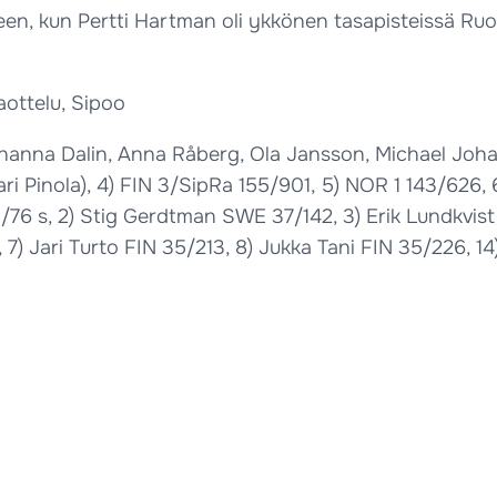
een, kun Pertti Hartman oli ykkönen tasapisteissä Ruo
ottelu, Sipoo
Johanna Dalin, Anna Råberg, Ola Jansson, Michael Johan
ri Pinola), 4) FIN 3/SipRa 155/901, 5) NOR 1 143/626,
7 p/76 s, 2) Stig Gerdtman SWE 37/142, 3) Erik Lundkv
) Jari Turto FIN 35/213, 8) Jukka Tani FIN 35/226, 1