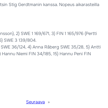
tsin Stig Gerdtmanin kanssa. Nopeus aikarasteilla
sson), 2) SWE 1 169/671, 3) FIN 1 165/976 (Pertti
 6) SWE 3 139/804.
ist SWE 36/124, 4) Anna Råberg SWE 35/28, 5) Antti
4) Hannu Niemi FIN 34/185, 15) Hannu Peni FIN
Seuraava
»