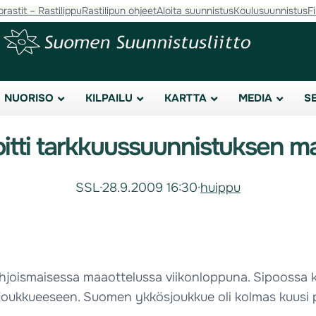
orastit – Rastilippu
Rastilipun ohjeet
Aloita suunnistus
Koulusuunnistus
F
NUORISO
KILPAILU
KARTTA
MEDIA
S
oitti tarkkuussuunnistuksen m
SSL
·
28.9.2009 16:30
·
huippu
hjoismaisessa maaottelussa viikonloppuna. Sipoossa ki
joukkueeseen. Suomen ykkösjoukkue oli kolmas kuusi p