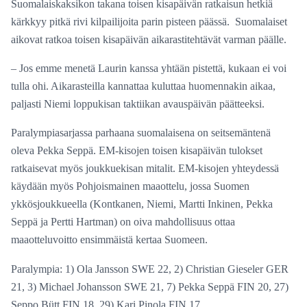
Suomalaiskaksikon takana toisen kisapäivän ratkaisun hetkiä
kärkkyy pitkä rivi kilpailijoita parin pisteen päässä. Suomalaiset
aikovat ratkoa toisen kisapäivän aikarastitehtävät varman päälle.
– Jos emme menetä Laurin kanssa yhtään pistettä, kukaan ei voi
tulla ohi. Aikarasteilla kannattaa kuluttaa huomennakin aikaa,
paljasti Niemi loppukisan taktiikan avauspäivän päätteeksi.
Paralympiasarjassa parhaana suomalaisena on seitsemäntenä
oleva Pekka Seppä. EM-kisojen toisen kisapäivän tulokset
ratkaisevat myös joukkuekisan mitalit. EM-kisojen yhteydessä
käydään myös Pohjoismainen maaottelu, jossa Suomen
ykkösjoukkueella (Kontkanen, Niemi, Martti Inkinen, Pekka
Seppä ja Pertti Hartman) on oiva mahdollisuus ottaa
maaotteluvoitto ensimmäistä kertaa Suomeen.
Paralympia: 1) Ola Jansson SWE 22, 2) Christian Gieseler GER
21, 3) Michael Johansson SWE 21, 7) Pekka Seppä FIN 20, 27)
Seppo Bütt FIN 18, 29) Kari Pinola FIN 17.