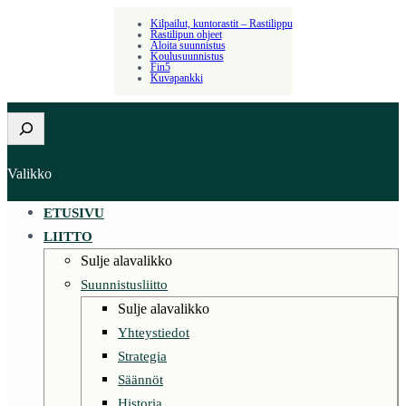
Kilpailut, kuntorastit – Rastilippu
Rastilipun ohjeet
Aloita suunnistus
Koulusuunnistus
Fin5
Kuvapankki
Etsi
Valikko
ETUSIVU
LIITTO
Sulje alavalikko
Suunnistusliitto
Sulje alavalikko
Yhteystiedot
Strategia
Säännöt
Historia