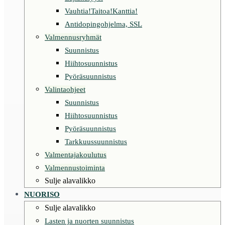
Vauhtia!Taitoa!Kanttia!
Antidopingohjelma, SSL
Valmennusryhmät
Suunnistus
Hiihtosuunnistus
Pyöräsuunnistus
Valintaohjeet
Suunnistus
Hiihtosuunnistus
Pyöräsuunnistus
Tarkkuussuunnistus
Valmentajakoulutus
Valmennustoiminta
Sulje alavalikko
NUORISO
Sulje alavalikko
Lasten ja nuorten suunnistus