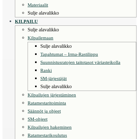
Materiaalit
Sulje alavalikko
KILPAILU
Sulje alavalikko
Kilpailemaan
Sulje alavalikko
Tapahtumat – Irma-Rastilippu
Suunnistusratojen taitotasot väriasteikolla
Ranki
SM-järjestäjät
Sulje alavalikko
Kilpailujen järjestäminen
Ratamestaritoiminta
Säännöt ja ohjeet
SM-ohjeet
Kilpailujen hakeminen
Ratamestarikoulutus