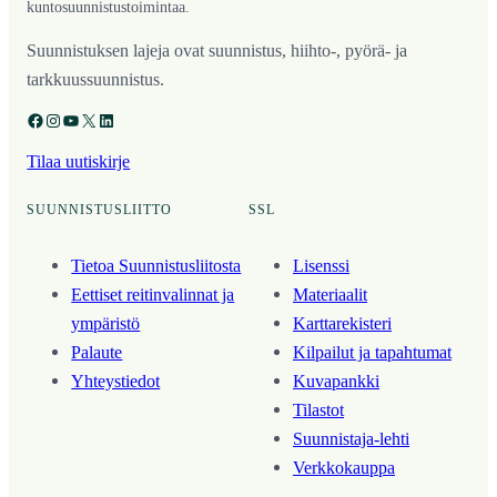
kuntosuunnistustoimintaa.
Suunnistuksen lajeja ovat suunnistus, hiihto-, pyörä- ja
tarkkuussuunnistus.
Facebook
Instagram
YouTube
X
LinkedIn
Tilaa uutiskirje
SUUNNISTUSLIITTO
SSL
Tietoa Suunnistusliitosta
Lisenssi
Eettiset reitinvalinnat ja
Materiaalit
ympäristö
Karttarekisteri
Palaute
Kilpailut ja tapahtumat
Yhteystiedot
Kuvapankki
Tilastot
Suunnistaja-lehti
Verkkokauppa