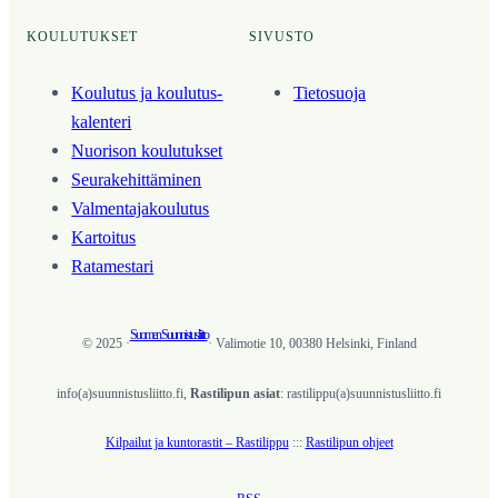
KOULUTUKSET
SIVUSTO
Koulutus ja koulutus­
Tietosuoja
kalenteri
Nuorison koulutukset
Seura­kehittäminen
Valmentaja­koulutus
Kartoitus
Ratamestari
Suomen Suunnistusliitto
© 2025 ·
· Valimotie 10, 00380 Helsinki, Finland
info(a)suunnistusliitto.fi,
Rastilipun asiat
: rastilippu(a)suunnistusliitto.fi
Kilpailut ja kuntorastit – Rastilippu
:::
Rastilipun ohjeet