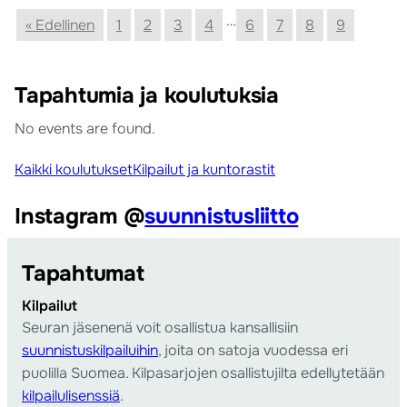
…
« Edellinen
1
2
3
4
6
7
8
9
Tapahtumia ja koulutuksia
No events are found.
Kaikki koulutukset
Kilpailut ja kuntorastit
Instagram @
suunnistusliitto
Tapahtumat
Kilpailut
Seuran jäsenenä voit osallistua kansallisiin
suunnistuskilpailuihin
, joita on satoja vuodessa eri
puolilla Suomea. Kilpasarjojen osallistujilta edellytetään
kilpailulisenssiä
.