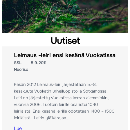
Hanki lisenssi
Lähde kumppaniksi
Lähde kumppaniksi
Aloita suunnistus
Uutiset
Leimaus -leiri ensi kesänä Vuokatissa
SSL
8.9.2011
Nuoriso
Kesän 2012 Leimaus-leiri järjestetään 5.-8.
kesäkuuta Vuokatin urheiluopistolla Sotkamossa.
Leiri on järjestetty Vuokatissa kerran aiemminkin,
vuonna 2006. Tuolloin leirille osallistui 1040
leiriläistä. Ensi kesänä leirille odotetaan 1400 – 1500
leiriläistä. Leirin yläikärajaa…
Lue