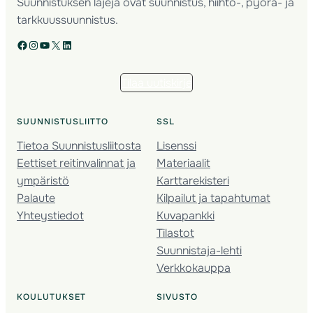
Suunnistuksen lajeja ovat suunnistus, hiihto-, pyörä- ja
tarkkuussuunnistus.
Facebook
Instagram
YouTube
X
LinkedIn
Tilaa uutiskirje
SUUNNISTUSLIITTO
SSL
Tietoa Suunnistusliitosta
Lisenssi
Eettiset reitinvalinnat ja
Materiaalit
ympäristö
Karttarekisteri
Palaute
Kilpailut ja tapahtumat
Yhteystiedot
Kuvapankki
Tilastot
Suunnistaja-lehti
Verkkokauppa
KOULUTUKSET
SIVUSTO