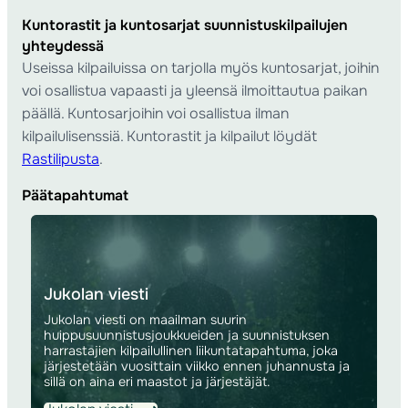
Kuntorastit ja kuntosarjat suunnistuskilpailujen
yhteydessä
Useissa kilpailuissa on tarjolla myös kuntosarjat, joihin
voi osallistua vapaasti ja yleensä ilmoittautua paikan
päällä. Kuntosarjoihin voi osallistua ilman
kilpailulisenssiä. Kuntorastit ja kilpailut löydät
Rastilipusta
.
Päätapahtumat
Jukolan viesti
Jukolan viesti on maailman suurin
huippusuunnistusjoukkueiden ja suunnistuksen
harrastajien kilpailullinen liikuntatapahtuma, joka
järjestetään vuosittain viikko ennen juhannusta ja
sillä on aina eri maastot ja järjestäjät.