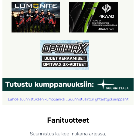
Lähde suunnistuksen kumppaniksi
::
Suunnistusliiton yhteistyökumppanit
Fanituotteet
Suunnistus kulkee mukana arjessa,