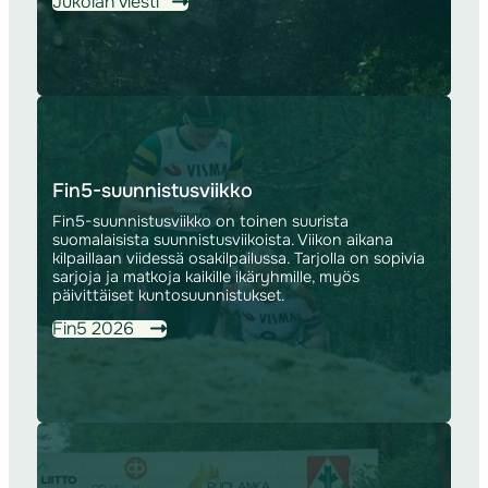
Jukolan viesti
Fin5-suunnistusviikko
Fin5-suunnistusviikko on toinen suurista
suomalaisista suunnistusviikoista. Viikon aikana
kilpaillaan viidessä osakilpailussa. Tarjolla on sopivia
sarjoja ja matkoja kaikille ikäryhmille, myös
päivittäiset kuntosuunnistukset.
Fin5 2026