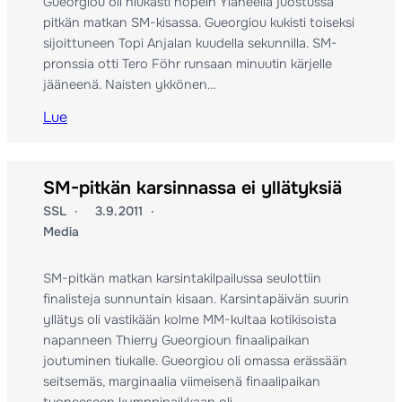
Gueorgiou oli niukasti nopein Yläneellä juostussa
pitkän matkan SM-kisassa. Gueorgiou kukisti toiseksi
sijoittuneen Topi Anjalan kuudella sekunnilla. SM-
pronssia otti Tero Föhr runsaan minuutin kärjelle
jääneenä. Naisten ykkönen…
Lue
SM-pitkän karsinnassa ei yllätyksiä
SSL
3.9.2011
Media
SM-pitkän matkan karsintakilpailussa seulottiin
finalisteja sunnuntain kisaan. Karsintapäivän suurin
yllätys oli vastikään kolme MM-kultaa kotikisoista
napanneen Thierry Gueorgioun finaalipaikan
joutuminen tiukalle. Gueorgiou oli omassa erässään
seitsemäs, marginaalia viimeisenä finaalipaikan