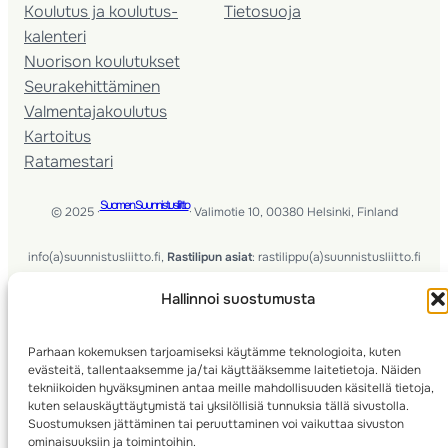
Koulutus ja koulutus­
Tietosuoja
kalenteri
Nuorison koulutukset
Seura­kehittäminen
Valmentaja­koulutus
Kartoitus
Ratamestari
Suomen Suunnistusliitto
© 2025 ·
· Valimotie 10, 00380 Helsinki, Finland
info(a)suunnistusliitto.fi,
Rastilipun asiat
: rastilippu(a)suunnistusliitto.fi
Hallinnoi suostumusta
Kilpailut ja kuntorastit – Rastilippu
:::
Rastilipun ohjeet
RSS
Parhaan kokemuksen tarjoamiseksi käytämme teknologioita, kuten
evästeitä, tallentaaksemme ja/tai käyttääksemme laitetietoja. Näiden
tekniikoiden hyväksyminen antaa meille mahdollisuuden käsitellä tietoja,
Etsi
kuten selauskäyttäytymistä tai yksilöllisiä tunnuksia tällä sivustolla.
Suostumuksen jättäminen tai peruuttaminen voi vaikuttaa sivuston
ominaisuuksiin ja toimintoihin.