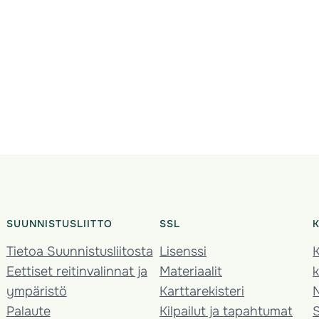
SUUNNISTUSLIITTO
SSL
Tietoa Suunnistusliitosta
Lisenssi
K
Eettiset reitinvalinnat ja
Materiaalit
k
ympäristö
Karttarekisteri
Palaute
Kilpailut ja tapahtumat