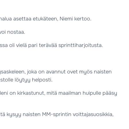
halua asettaa etukäteen, Niemi kertoo.
voi nostaa.
 oli vielä pari terävää sprinttiharjoitusta.
ysaskeleen, joka on avannut ovet myös naisten
tolle löytyy helposti.
lleni on kirkastunut, mitä maailman huipulle pääsy
ä kysyy naisten MM-sprintin voittajasuosikkia,