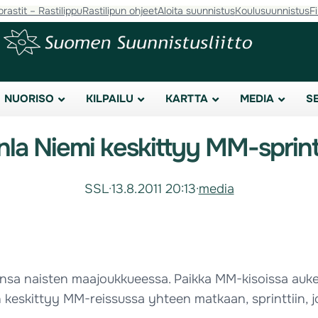
orastit – Rastilippu
Rastilipun ohjeet
Aloita suunnistus
Koulusuunnistus
F
NUORISO
KILPAILU
KARTTA
MEDIA
S
la Niemi keskittyy MM-sprint
SSL
·
13.8.2011 20:13
·
media
aansa naisten maajoukkueessa. Paikka MM-kisoissa auke
keskittyy MM-reissussa yhteen matkaan, sprinttiin, joka