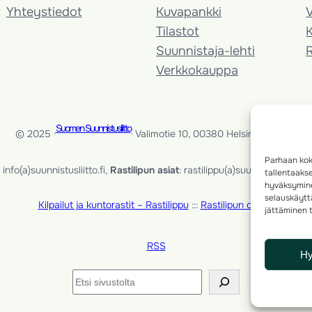
Yhteystiedot
Kuvapankki
V
Tilastot
K
Suunnistaja-lehti
Verkkokauppa
Suomen Suunnistusliitto
© 2025 ·
· Valimotie 10, 00380 Helsinki, Finland
Parhaan kok
info(a)suunnistusliitto.fi,
Rastilipun asiat
: rastilippu(a)suunnistusliitto.fi
tallentaaks
hyväksymine
selauskäyttä
Kilpailut ja kuntorastit – Rastilippu
:::
Rastilipun ohjeet
jättäminen t
RSS
H
Etsi