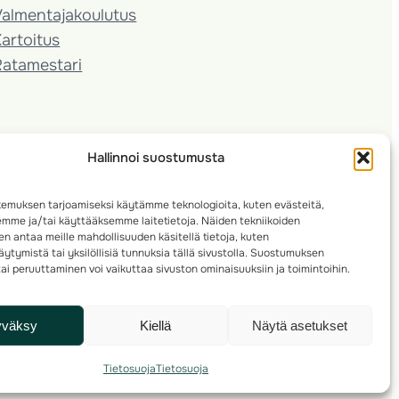
almentaja­koulutus
artoitus
Ratamestari
Hallinnoi suostumusta
emuksen tarjoamiseksi käytämme teknologioita, kuten evästeitä,
emme ja/tai käyttääksemme laitetietoja. Näiden tekniikoiden
n antaa meille mahdollisuuden käsitellä tietoja, kuten
ytymistä tai yksilöllisiä tunnuksia tällä sivustolla. Suostumuksen
ai peruuttaminen voi vaikuttaa sivuston ominaisuuksiin ja toimintoihin.
yväksy
Kiellä
Näytä asetukset
Tietosuoja
Tietosuoja