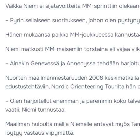
Vaikka Niemi ei sijatavoitteita MM-sprinttiin olekaan
– Pyrin sellaiseen suoritukseen, johon olen pystyny
Hänen mukaansa paikka MM-joukkueessa kannustaa pa
Niemi matkusti MM-maisemiin torstaina eli vajaa viikk
– Ainakin Genevessä ja Annecyssa tehdään harjoituk
Nuorten maailmanmestaruuden 2008 keskimatkalla vo
edustustehtäviin. Nordic Orienteering Tourilta hän 
– Olen harjoitellut enemmän ja paremmin koko talven.
vaatii, Niemi tunnustaa.
Maailman huipulta mallia Niemelle antavat myös Ta
löytyy vastaus viipymättä.