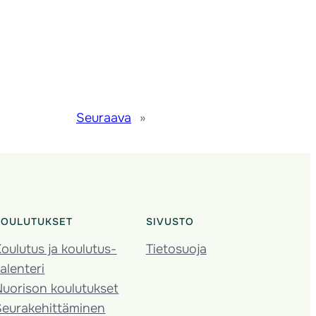
Seuraava
»
KOULUTUKSET
SIVUSTO
oulutus ja koulutus­
Tietosuoja
alenteri
Nuorison koulutukset
Seura­kehittäminen