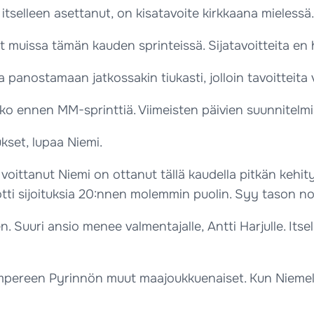
 itselleen asettanut, on kisatavoite kirkkaana mielessä.
t muissa tämän kauden sprinteissä. Sijatavoitteita en 
nostamaan jatkossakin tiukasti, jolloin tavoitteita 
o ennen MM-sprinttiä. Viimeisten päivien suunnitelmissa
set, lupaa Niemi.
ittanut Niemi on ottanut tällä kaudella pitkän kehit
otti sijoituksia 20:nnen molemmin puolin. Syy tason nos
 Suuri ansio menee valmentajalle, Antti Harjulle. Itse
mpereen Pyrinnön muut maajoukkuenaiset. Kun Niemelt