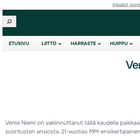
Kilpailut, kunt
Etsi
ETUSIVU
LIITTO
HARRASTE
HUIPPU
Ven
Venla Niemi on vakiinnuttanut tällä kaudella paikk
suoritusten ansiosta. 21-vuotias MM-ensikertalainen 