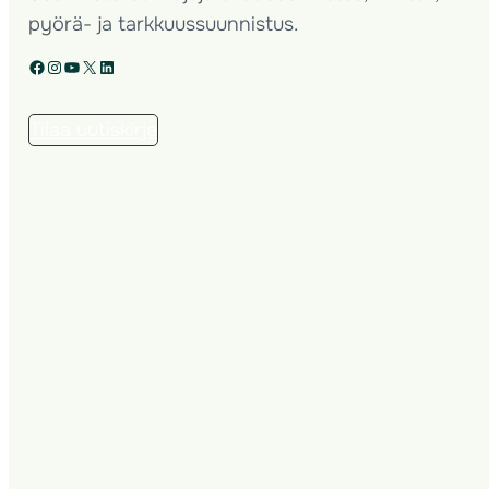
pyörä- ja tarkkuussuunnistus.
Facebook
Instagram
YouTube
X
LinkedIn
Tilaa uutiskirje