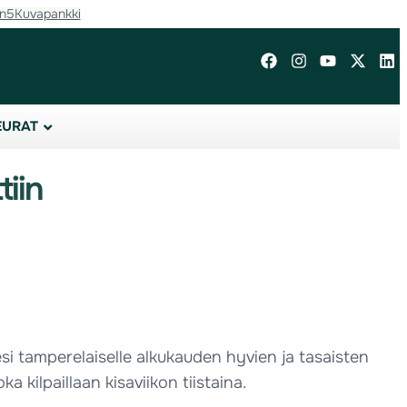
in5
Kuvapankki
EURAT
tiin
si tamperelaiselle alkukauden hyvien ja tasaisten
 kilpaillaan kisaviikon tiistaina.