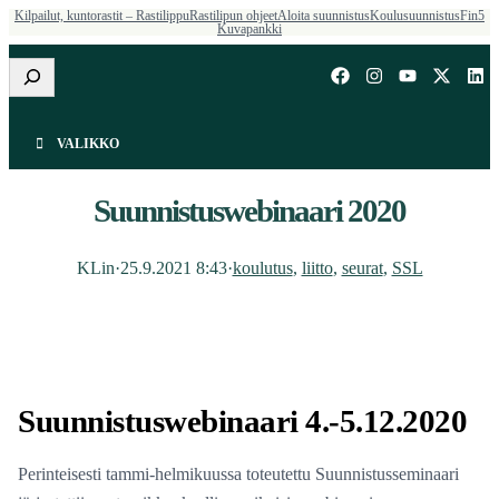
Kilpailut, kuntorastit – Rastilippu
Rastilipun ohjeet
Aloita suunnistus
Koulusuunnistus
Fin5
Kuvapankki
Etsi
VALIKKO
Suunnistuswebinaari 2020
KLin
·
25.9.2021 8:43
·
koulutus
, 
liitto
, 
seurat
, 
SSL
Suunnistuswebinaari 4.-5.12.2020
Perinteisesti tammi-helmikuussa toteutettu Suunnistusseminaari