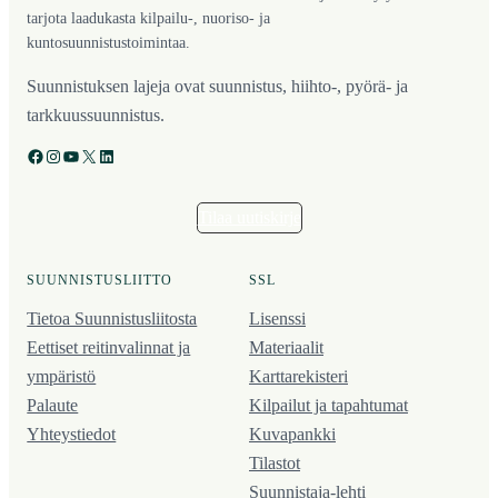
tarjota laadukasta kilpailu-, nuoriso- ja
kuntosuunnistustoimintaa.
Suunnistuksen lajeja ovat suunnistus, hiihto-, pyörä- ja
tarkkuussuunnistus.
Facebook
Instagram
YouTube
X
LinkedIn
Tilaa uutiskirje
SUUNNISTUSLIITTO
SSL
Tietoa Suunnistusliitosta
Lisenssi
Eettiset reitinvalinnat ja
Materiaalit
ympäristö
Karttarekisteri
Palaute
Kilpailut ja tapahtumat
Yhteystiedot
Kuvapankki
Tilastot
Suunnistaja-lehti