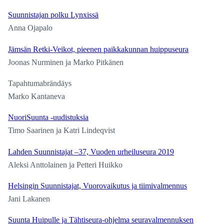
Suunnistajan polku Lynxissä
Anna Ojapalo
Jämsän Retki-Veikot, pieenen paikkakunnan huippuseura
Joonas Nurminen ja Marko Pitkänen
Tapahtumabrändäys
Marko Kantaneva
NuoriSuunta -uudistuksia
Timo Saarinen ja Katri Lindeqvist
Lahden Suunnistajat –37, Vuoden urheiluseura 2019
Aleksi Anttolainen ja Petteri Huikko
Helsingin Suunnistajat, Vuorovaikutus ja tiimivalmennus
Jani Lakanen
Suunta Huipulle ja Tähtiseura-ohjelma seuravalmennuksen