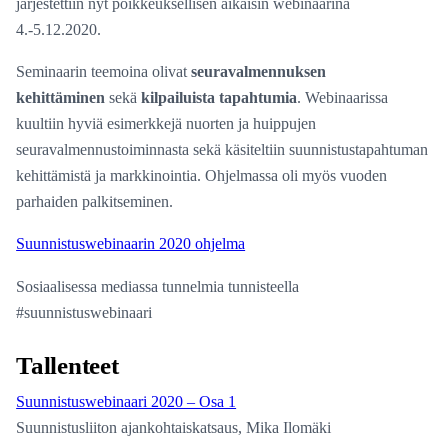
järjestettiin nyt poikkeuksellisen aikaisin webinaarina
4.-5.12.2020.
Seminaarin teemoina olivat
seuravalmennuksen
kehittäminen
sekä
kilpailuista tapahtumia
. Webinaarissa
kuultiin hyviä esimerkkejä nuorten ja huippujen
seuravalmennustoiminnasta sekä käsiteltiin suunnistustapahtuman
kehittämistä ja markkinointia. Ohjelmassa oli myös vuoden
parhaiden palkitseminen.
Suunnistuswebinaarin 2020 ohjelma
Sosiaalisessa mediassa tunnelmia tunnisteella
#suunnistuswebinaari
Tallenteet
Suunnistuswebinaari 2020 – Osa 1
Suunnistusliiton ajankohtaiskatsaus, Mika Ilomäki