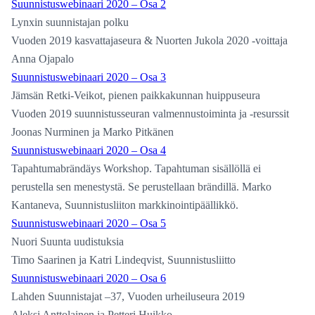
Suunnistuswebinaari 2020 – Osa 2
Lynxin suunnistajan polku
Vuoden 2019 kasvattajaseura & Nuorten Jukola 2020 -voittaja
Anna Ojapalo
Suunnistuswebinaari 2020 – Osa 3
Jämsän Retki-Veikot, pienen paikkakunnan huippuseura
Vuoden 2019 suunnistusseuran valmennustoiminta ja -resurssit
Joonas Nurminen ja Marko Pitkänen
Suunnistuswebinaari 2020 – Osa 4
Tapahtumabrändäys Workshop. Tapahtuman sisällöllä ei
perustella sen menestystä. Se perustellaan brändillä. Marko
Kantaneva, Suunnistusliiton markkinointipäällikkö.
Suunnistuswebinaari 2020 – Osa 5
Nuori Suunta uudistuksia
Timo Saarinen ja Katri Lindeqvist, Suunnistusliitto
Suunnistuswebinaari 2020 – Osa 6
Lahden Suunnistajat –37, Vuoden urheiluseura 2019
Aleksi Anttolainen ja Petteri Huikko