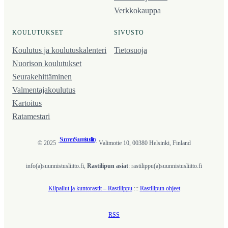
Verkkokauppa
KOULUTUKSET
SIVUSTO
Koulutus ja koulutus­kalenteri
Tietosuoja
Nuorison koulutukset
Seura­kehittäminen
Valmentaja­koulutus
Kartoitus
Ratamestari
Suomen Suunnistusliitto
© 2025 ·
· Valimotie 10, 00380 Helsinki, Finland
info(a)suunnistusliitto.fi,
Rastilipun asiat
: rastilippu(a)suunnistusliitto.fi
Kilpailut ja kuntorastit – Rastilippu
:::
Rastilipun ohjeet
RSS