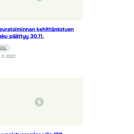
euratoiminnan kehittämistuen
aku päättyy 30.11.
SSL
.11.2022