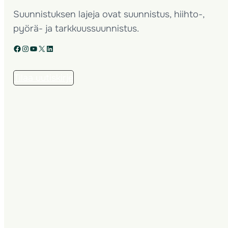
Suunnistuksen lajeja ovat suunnistus, hiihto-,
pyörä- ja tarkkuussuunnistus.
Facebook
Instagram
YouTube
X
LinkedIn
Tilaa uutiskirje