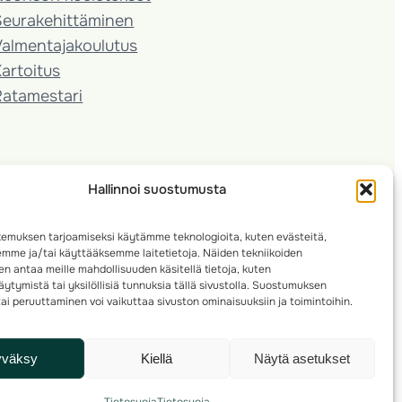
Seura­kehittäminen
almentaja­koulutus
artoitus
Ratamestari
Hallinnoi suostumusta
emuksen tarjoamiseksi käytämme teknologioita, kuten evästeitä,
emme ja/tai käyttääksemme laitetietoja. Näiden tekniikoiden
n antaa meille mahdollisuuden käsitellä tietoja, kuten
ytymistä tai yksilöllisiä tunnuksia tällä sivustolla. Suostumuksen
ai peruuttaminen voi vaikuttaa sivuston ominaisuuksiin ja toimintoihin.
yväksy
Kiellä
Näytä asetukset