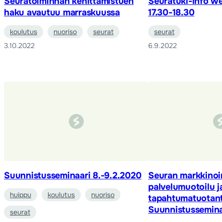
Seuratoiminnan kehittämistuen
Seuratuki-info we
haku avautuu marraskuussa
17.30-18.30
koulutus
nuoriso
seurat
seurat
3.10.2022
6.9.2022
Suunnistusseminaari 8.-9.2.2020
Seuran markkinoin
palvelumuotoilu j
huippu
koulutus
nuoriso
tapahtumatuotanto
Suunnistussemina
seurat