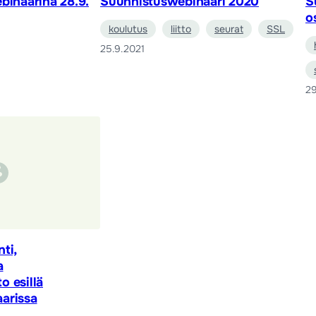
binaarina 28.9.
Suunnistuswebinaari 2020
S
o
koulutus
liitto
seurat
SSL
25.9.2021
29
ti,
a
 esillä
arissa