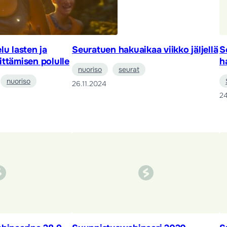
lu lasten ja
Seuratuen hakuaikaa viikko jäljellä
S
ttämisen polulle
h
nuoriso
seurat
nuoriso
26.11.2024
24