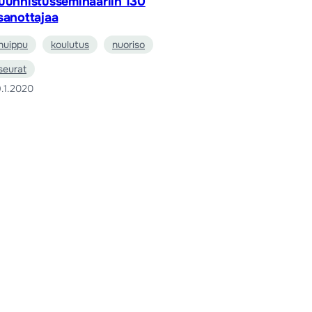
uunnistusseminaariin 130
sanottajaa
huippu
koulutus
nuoriso
seurat
.1.2020