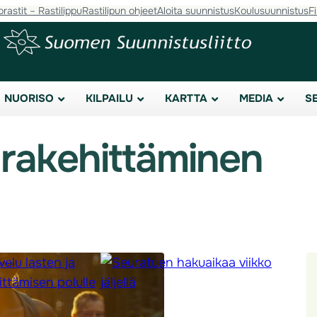
orastit – Rastilippu
Rastilipun ohjeet
Aloita suunnistus
Koulusuunnistus
F
NUORISO
KILPAILU
KARTTA
MEDIA
S
rakehittäminen