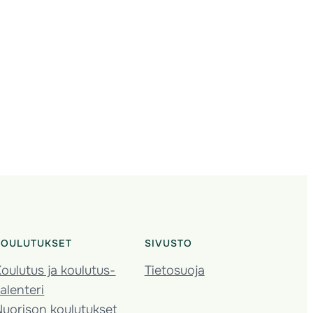
KOULUTUKSET
SIVUSTO
oulutus ja koulutus­
Tietosuoja
alenteri
Nuorison koulutukset