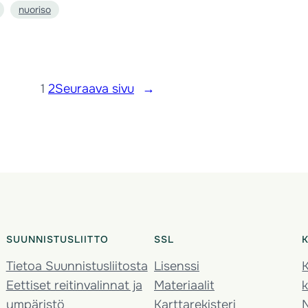
nuoriso
1
2
Seuraava sivu
→
SUUNNISTUSLIITTO
SSL
Tietoa Suunnistusliitosta
Lisenssi
K
Eettiset reitinvalinnat ja
Materiaalit
k
ympäristö
Karttarekisteri