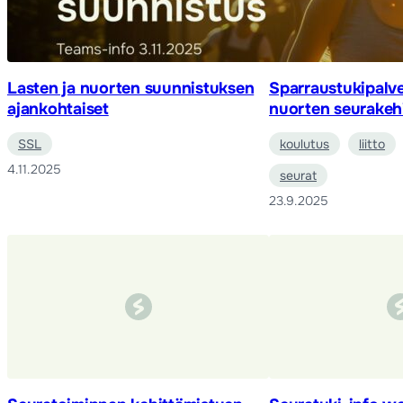
Lasten ja nuorten suunnistuksen
Sparraustukipalve
ajankohtaiset
nuorten seurakehi
SSL
koulutus
liitto
4.11.2025
seurat
23.9.2025