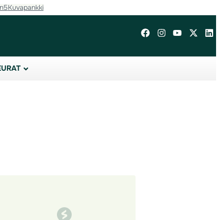
in5
Kuvapankki
EURAT