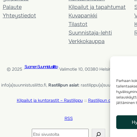
Palaute
Kilpailut ja tapahtumat
Yhteystiedot
Kuvapankki
V
Tilastot
K
Suunnistaja-lehti
Verkkokauppa
Suomen Suunnistusliitto
© 2025 ·
· Valimotie 10, 00380 Helsinki, Finland
Parhaan kok
info(a)suunnistusliitto.fi,
Rastilipun asiat
: rastilippu(a)suunnistusliitto.fi
tallentaaks
hyväksymine
selauskäyttä
Kilpailut ja kuntorastit – Rastilippu
:::
Rastilipun ohjeet
jättäminen t
RSS
H
Etsi