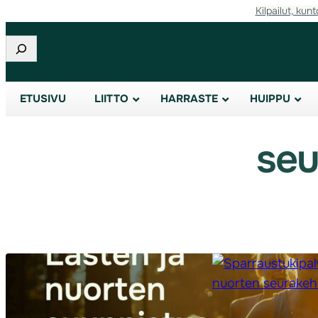
Kilpailut, kunt
Siirry
sisältöön
Etsi
ETUSIVU
LIITTO
HARRASTE
HUIPPU
seu