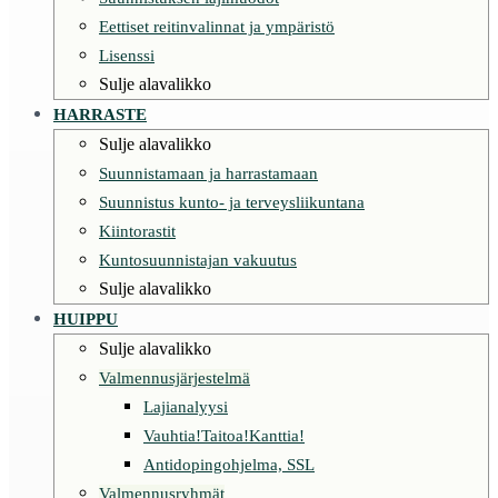
Eettiset reitinvalinnat ja ympäristö
Lisenssi
Sulje alavalikko
HARRASTE
Sulje alavalikko
Suunnistamaan ja harrastamaan
Suunnistus kunto- ja terveysliikuntana
Kiintorastit
Kuntosuunnistajan vakuutus
Sulje alavalikko
HUIPPU
Sulje alavalikko
Valmennusjärjestelmä
Lajianalyysi
Vauhtia!Taitoa!Kanttia!
Antidopingohjelma, SSL
Valmennusryhmät