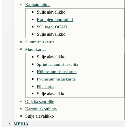
Karttatoiminta
Sulje alavalikko
Karttojen raportointi
SSL logo, OCAD
Sulje alavalikko
Suunnistuskartta
Muut kartat
Sulje alavalikko
Sprinttisuunnistuskartta
Hiihtosuunnistuskartta
Pyöräsuunnistuskartta
Pihakartta
Sulje alavalikko
Ohjeita seuroille
Kartoituskoulutus
Sulje alavalikko
MEDIA