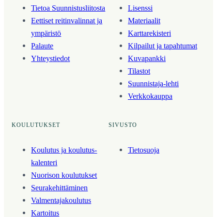
Tietoa Suunnistusliitosta
Lisenssi
Eettiset reitinvalinnat ja
Materiaalit
ympäristö
Karttarekisteri
Palaute
Kilpailut ja tapahtumat
Yhteystiedot
Kuvapankki
Tilastot
Suunnistaja-lehti
Verkkokauppa
KOULUTUKSET
SIVUSTO
Koulutus ja koulutus­
Tietosuoja
kalenteri
Nuorison koulutukset
Seura­kehittäminen
Valmentaja­koulutus
Kartoitus