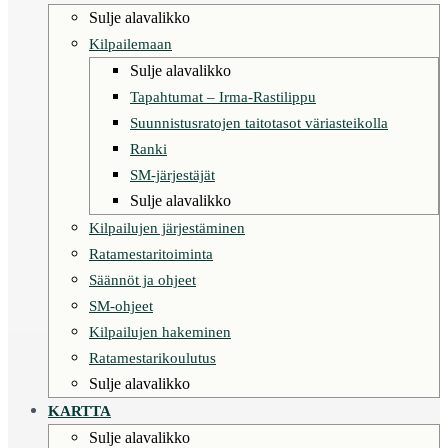
Sulje alavalikko
Kilpailemaan
Sulje alavalikko
Tapahtumat – Irma-Rastilippu
Suunnistusratojen taitotasot väriasteikolla
Ranki
SM-järjestäjät
Sulje alavalikko
Kilpailujen järjestäminen
Ratamestaritoiminta
Säännöt ja ohjeet
SM-ohjeet
Kilpailujen hakeminen
Ratamestarikoulutus
Sulje alavalikko
KARTTA
Sulje alavalikko