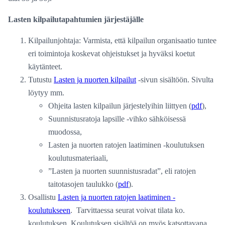
Lasten kilpailutapahtumien järjestäjälle
Kilpailunjohtaja: Varmista, että kilpailun organisaatio tuntee
eri toimintoja koskevat ohjeistukset ja hyväksi koetut
käytänteet.
Tutustu
Lasten ja nuorten kilpailut
-sivun sisältöön. Sivulta
löytyy mm.
Ohjeita lasten kilpailun järjestelyihin liittyen (
pdf
),
Suunnistusratoja lapsille -vihko sähköisessä
muodossa,
Lasten ja nuorten ratojen laatiminen -koulutuksen
koulutusmateriaali,
”Lasten ja nuorten suunnistusradat”, eli ratojen
taitotasojen taulukko (
pdf
).
Osallistu
Lasten ja nuorten ratojen laatiminen -
koulutukseen
. Tarvittaessa seurat voivat tilata ko.
koulutuksen. Koulutuksen sisältöä on myös katsottavana