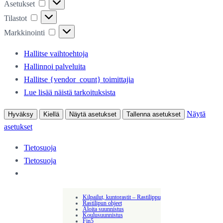
Asetukset
Asetukset
Tilastot
Tilastot
Markkinointi
Markkinointi
Hallitse vaihtoehtoja
Hallinnoi palveluita
Hallitse {vendor_count} toimittajia
Lue lisää näistä tarkoituksista
Näytä
Hyväksy
Kiellä
Näytä asetukset
Tallenna asetukset
asetukset
Tietosuoja
Tietosuoja
Kilpailut, kuntorastit – Rastilippu
Rastilipun ohjeet
Aloita suunnistus
Koulusuunnistus
Fin5