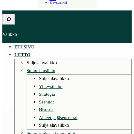
Kuvapankki
Etsi
Valikko
ETUSIVU
LIITTO
Sulje alavalikko
Suunnistusliitto
Sulje alavalikko
Yhteystiedot
Strategia
Säännöt
Historia
Alueet ja jäsenseurat
Sulje alavalikko
Suunnistuksen lajimuodot