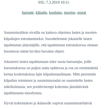
SSL
·
7.3.2019 10:11
·
harraste
, 
kilpailu
, 
koulutus
, 
nuoriso
, 
seurat
Suunnistusliiton sivuilla on kattava ohjeistus lasten ja nuorten
kilpailujen toteuttamiseksi. Suosittelemme jokaiselle lasten
tapahtuman järjestäjälle, että tapahtuman toteutuksessa otetaan
huomioon nämä hyviksi havaitut ohjeet.
Jokaiseen lasten tapahtumaan tulee uusia harrastajia, joille
harrastuksessa on paljon uutta opittavaa ja osa on ensimmäistä
kertaa kosketuksissa lajin kilpailumaailmaan. Mitä paremmin
kilpailun toiminnot ja suunnistusradat on suunniteltu lasten
näkökulmasta, sen positiivisempi kokemus jännittävästä
tapahtumasta muodostuu.
Hyvät kokemukset ja ikätasolle sopivat suunnistustehtävät