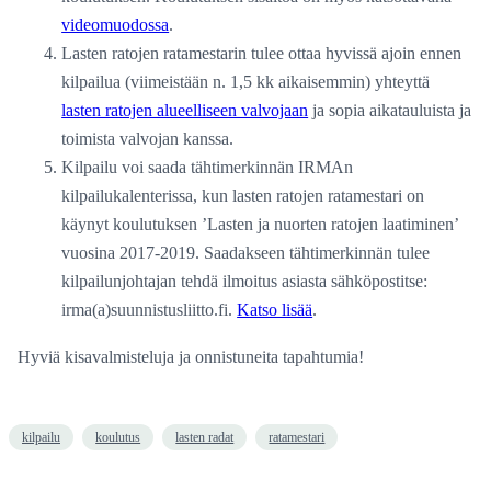
videomuodossa
.
Lasten ratojen ratamestarin tulee ottaa hyvissä ajoin ennen
kilpailua (viimeistään n. 1,5 kk aikaisemmin) yhteyttä
lasten ratojen alueelliseen valvojaan
ja sopia aikatauluista ja
toimista valvojan kanssa.
Kilpailu voi saada tähtimerkinnän IRMAn
kilpailukalenterissa, kun lasten ratojen ratamestari on
käynyt koulutuksen ’Lasten ja nuorten ratojen laatiminen’
vuosina 2017-2019. Saadakseen tähtimerkinnän tulee
kilpailunjohtajan tehdä ilmoitus asiasta sähköpostitse:
irma(a)suunnistusliitto.fi.
Katso lisää
.
Hyviä kisavalmisteluja ja onnistuneita tapahtumia!
kilpailu
koulutus
lasten radat
ratamestari