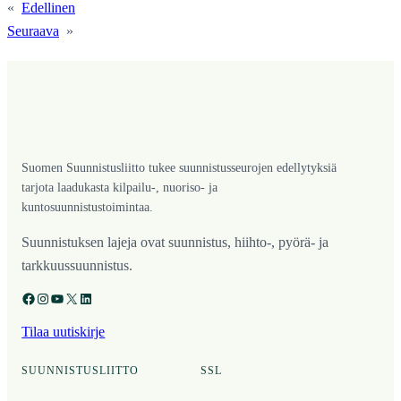
«
Edellinen
Seuraava
»
Suomen Suunnistusliitto tukee suunnistusseurojen edellytyksiä
tarjota laadukasta kilpailu-, nuoriso- ja
kuntosuunnistustoimintaa.
Suunnistuksen lajeja ovat suunnistus, hiihto-, pyörä- ja
tarkkuussuunnistus.
Facebook
Instagram
YouTube
X
LinkedIn
Tilaa uutiskirje
SUUNNISTUSLIITTO
SSL