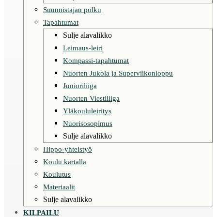
Suunnistajan polku
Tapahtumat
Sulje alavalikko
Leimaus-leiri
Kompassi-tapahtumat
Nuorten Jukola ja Superviikonloppu
Junioriliiga
Nuorten Viestiliiga
Yläkoululeiritys
Nuorisosopimus
Sulje alavalikko
Hippo-yhteistyö
Koulu kartalla
Koulutus
Materiaalit
Sulje alavalikko
KILPAILU