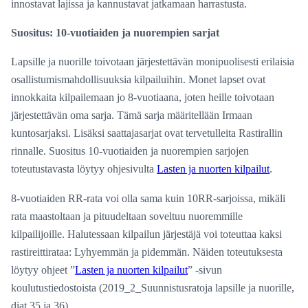
innostavat lajissa ja kannustavat jatkamaan harrastusta.
Suositus: 10-vuotiaiden ja nuorempien sarjat
Lapsille ja nuorille toivotaan järjestettävän monipuolisesti erilaisia
osallistumismahdollisuuksia kilpailuihin. Monet lapset ovat
innokkaita kilpailemaan jo 8-vuotiaana, joten heille toivotaan
järjestettävän oma sarja. Tämä sarja määritellään Irmaan
kuntosarjaksi. Lisäksi saattajasarjat ovat tervetulleita Rastirallin
rinnalle. Suositus 10-vuotiaiden ja nuorempien sarjojen
toteutustavasta löytyy ohjesivulta
Lasten ja nuorten kilpailut
.
8-vuotiaiden RR-rata voi olla sama kuin 10RR-sarjoissa, mikäli
rata maastoltaan ja pituudeltaan soveltuu nuoremmille
kilpailijoille. Halutessaan kilpailun järjestäjä voi toteuttaa kaksi
rastireittirataa: Lyhyemmän ja pidemmän. Näiden toteutuksesta
löytyy ohjeet ”
Lasten ja nuorten kilpailut
” -sivun
koulutustiedostoista (2019_2_Suunnistusratoja lapsille ja nuorille,
diat 35 ja 36).