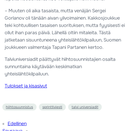
– Muuten oli aika tasaista, mutta venäjän Sergei
Gorlanov oli tänään aivan ylivoimainen. Kakkosjoukkue
teki kohtuullisen tasaisen suorituksen, mutta fyysisesti ei
ollut ihan paras päivä. Lähellä oltiin mitaleita. Tästä
jatketaan sisuuntuneena yhteislähtökilpailuun, Suomen
joukkueen valmentaja Tapani Partanen kertoo.
Talviuniversiadit päättyvät hiihtosuunnistajien osalta
sunnuntaina käytävään keskimatkan
yhteislähtökilpailuun.
Tulokset ja kisasivut
hiihtosuunnistus
sprinttiviesti
talvi universiadit
«
Edellinen
Seuraava
»