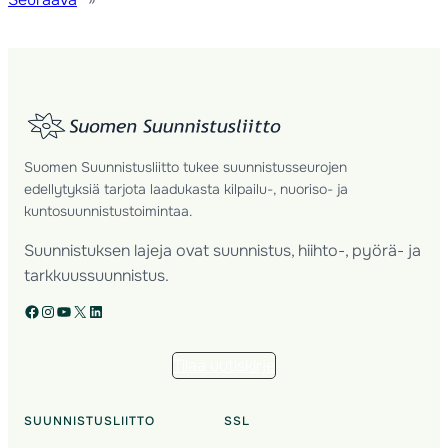
Suomen Suunnistusliitto tukee suunnistusseurojen
edellytyksiä tarjota laadukasta kilpailu-, nuoriso- ja
kuntosuunnistustoimintaa.
Suunnistuksen lajeja ovat suunnistus, hiihto-, pyörä- ja
tarkkuussuunnistus.
Facebook
Instagram
YouTube
X
LinkedIn
Tilaa uutiskirje
SUUNNISTUSLIITTO
SSL