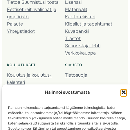
Tietoa Suunnistusliitosta
Lisenssi
Eettiset reitinvalinnat ja
Materiaalit
ympäristö
Karttarekisteri
Palaute
Kilpailut ja tapahtumat
Yhteystiedot
Kuvapankki
Tilastot
Suunnistaja-lehti
Verkkokauppa
KOULUTUKSET
SIVUSTO
Koulutus ja koulutus­
Tietosuoja
kalenteri
Nuorison koulutukset
Hallinnoi suostumusta
Seura­kehittäminen
Valmentaja­koulutus
Parhaan kokemuksen tarjoamiseksi käytämme teknologioita, kuten
Kartoitus
evästeitä, tallentaaksemme ja/tai käyttääksemme laitetietoja. Näiden
Ratamestari
tekniikoiden hyväksyminen antaa meille mahdollisuuden käsitellä tietoja,
kuten selauskäyttäytymistä tai yksilöllisiä tunnuksia tällä sivustolla.
Suostumuksen jättäminen tai peruuttaminen voi vaikuttaa sivuston