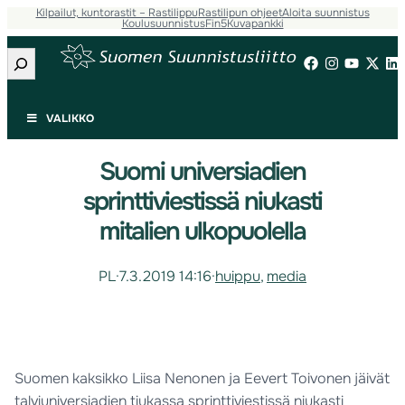
Kilpailut, kuntorastit – Rastilippu
Rastilipun ohjeet
Aloita suunnistus
Koulusuunnistus
Fin5
Kuvapankki
Etsi
VALIKKO
Suomi universiadien
sprinttiviestissä niukasti
mitalien ulkopuolella
PL
·
7.3.2019 14:16
·
huippu
, 
media
Suomen kaksikko Liisa Nenonen ja Eevert Toivonen jäivät
talviuniversiadien tiukassa sprinttiviestissä niukasti