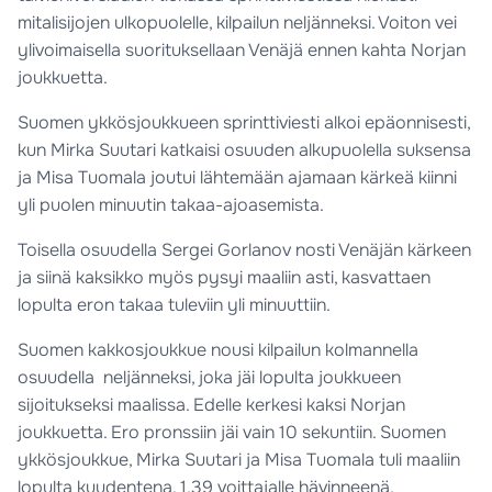
mitalisijojen ulkopuolelle, kilpailun neljänneksi. Voiton vei
ylivoimaisella suorituksellaan Venäjä ennen kahta Norjan
joukkuetta.
Suomen ykkösjoukkueen sprinttiviesti alkoi epäonnisesti,
kun Mirka Suutari katkaisi osuuden alkupuolella suksensa
ja Misa Tuomala joutui lähtemään ajamaan kärkeä kiinni
yli puolen minuutin takaa-ajoasemista.
Toisella osuudella Sergei Gorlanov nosti Venäjän kärkeen
ja siinä kaksikko myös pysyi maaliin asti, kasvattaen
lopulta eron takaa tuleviin yli minuuttiin.
Suomen kakkosjoukkue nousi kilpailun kolmannella
osuudella neljänneksi, joka jäi lopulta joukkueen
sijoitukseksi maalissa. Edelle kerkesi kaksi Norjan
joukkuetta. Ero pronssiin jäi vain 10 sekuntiin. Suomen
ykkösjoukkue, Mirka Suutari ja Misa Tuomala tuli maaliin
lopulta kuudentena, 1.39 voittajalle hävinneenä.