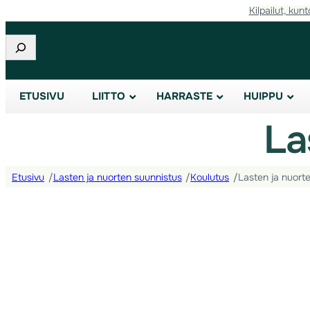
Kilpailut, kunt
Etsi
ETUSIVU
LIITTO
HARRASTE
HUIPPU
La
Etusivu
/
Lasten ja nuorten suunnistus
/
Koulutus
/
Lasten ja nuort