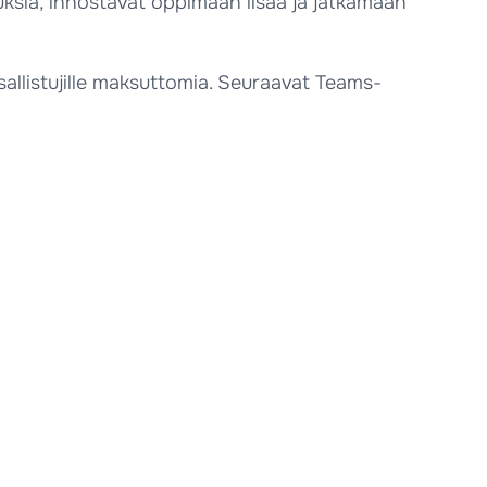
kemuksia, innostavat oppimaan lisää ja jatkamaan
sallistujille maksuttomia. Seuraavat Teams-