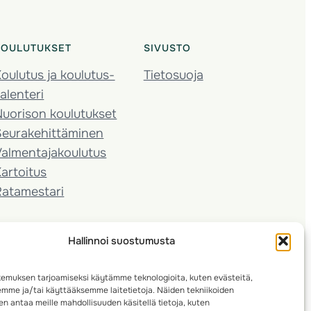
KOULUTUKSET
SIVUSTO
oulutus ja koulutus­
Tietosuoja
alenteri
Nuorison koulutukset
Seura­kehittäminen
almentaja­koulutus
artoitus
Ratamestari
Hallinnoi suostumusta
emuksen tarjoamiseksi käytämme teknologioita, kuten evästeitä,
emme ja/tai käyttääksemme laitetietoja. Näiden tekniikoiden
n antaa meille mahdollisuuden käsitellä tietoja, kuten