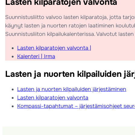
Lasten kilparatojen valvonta
Suunnistusliitto valvoo lasten kilparatoja, jotta ta
käynyt lasten ja nuorten ratojen laatiminen koulutu
Suunnistusliiton kilpailukalenterissa. Valvotut last
Lasten kilparatojen valvonta |
Kalenteri | Irma
Lasten ja nuorten kilpailuiden jä
Lasten ja nuorten kilpailuiden järjestäminen
Lasten kilparatojen valvonta
Kompassi-tapahtumat – järjestämisohjeet seuro