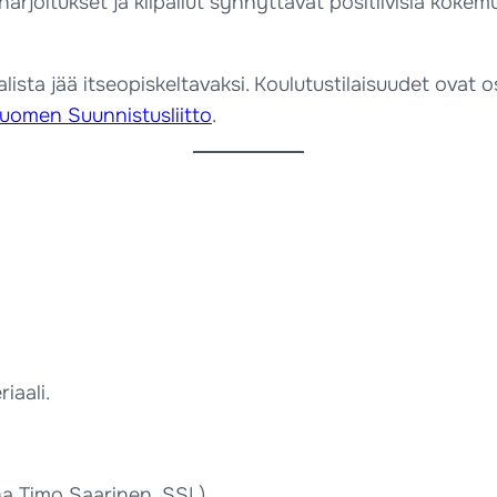
ut harjoitukset ja kilpailut synnyttävät positiivisia ko
ista jää itseopiskeltavaksi. Koulutustilaisuudet ovat o
Suomen Suunnistusliitto
.
iaali.
na Timo Saarinen, SSL)