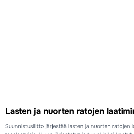
Lasten ja nuorten ratojen laatim
Suunnistusliitto järjestää lasten ja nuorten ratojen la