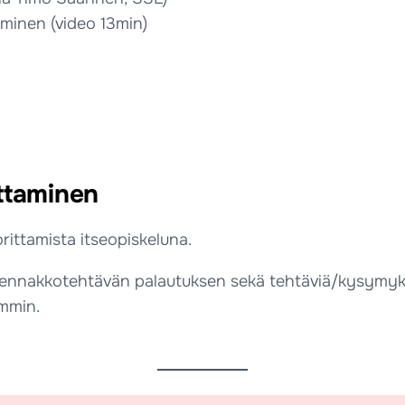
äminen (video 13min)
ittaminen
rittamista itseopiskeluna.
ää ennakkotehtävän palautuksen sekä tehtäviä/kysymyksi
emmin.