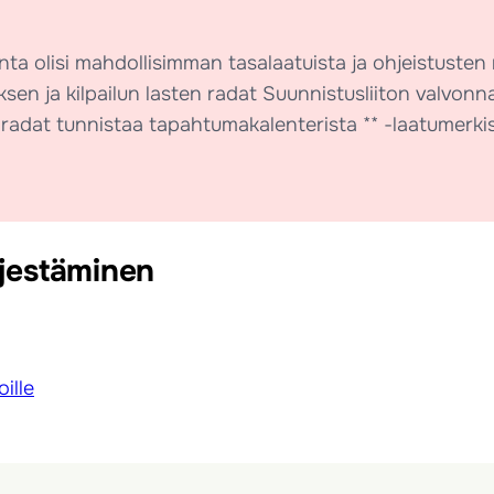
rjonta olisi mahdollisimman tasalaatuista ja ohjeistust
ksen ja kilpailun lasten radat Suunnistusliiton valvon
en radat tunnistaa tapahtumakalenterista ** -laatumerkis
rjestäminen
ille