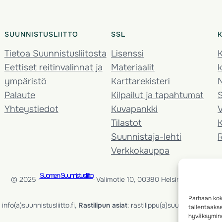
SUUNNISTUSLIITTO
SSL
Tietoa Suunnistusliitosta
Lisenssi
K
Eettiset reitinvalinnat ja
Materiaalit
k
ympäristö
Karttarekisteri
Palaute
Kilpailut ja tapahtumat
Yhteystiedot
Kuvapankki
V
Tilastot
K
Suunnistaja-lehti
Verkkokauppa
Suomen Suunnistusliitto
© 2025 ·
· Valimotie 10, 00380 Helsinki, Finland
Parhaan kok
info(a)suunnistusliitto.fi,
Rastilipun asiat
: rastilippu(a)suunnistusliitto.fi
tallentaaks
hyväksymine