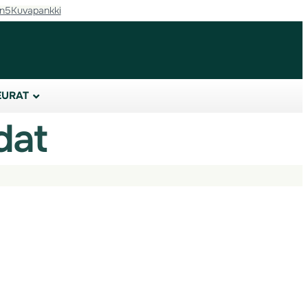
in5
Kuvapankki
EURAT
dat