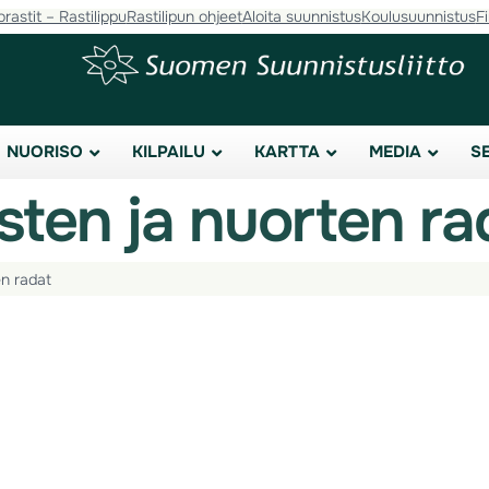
orastit – Rastilippu
Rastilipun ohjeet
Aloita suunnistus
Koulusuunnistus
F
NUORISO
KILPAILU
KARTTA
MEDIA
S
sten ja nuorten ra
en radat