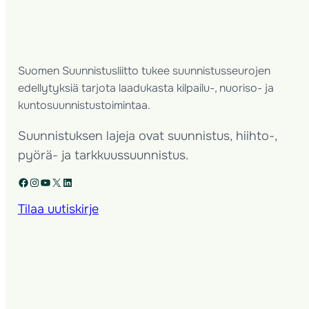
Suomen Suunnistusliitto tukee suunnistusseurojen
edellytyksiä tarjota laadukasta kilpailu-, nuoriso- ja
kuntosuunnistustoimintaa.
Suunnistuksen lajeja ovat suunnistus, hiihto-,
pyörä- ja tarkkuussuunnistus.
Facebook
Instagram
YouTube
X
LinkedIn
Tilaa uutiskirje