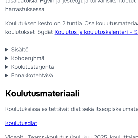
tasalaatuisia. Hyvin järjestetyt ja turvallisiksi koet
harrastuksessa.
Koulutuksen kesto on 2 tuntia. Osa koulutusmateriaal
koulutukset löydät
Koulutus ja koulutuskalenteri – 
Sisältö
Kohderyhmä
Koulutustarjonta
Ennakkotehtävä
Koulutusmateriaali
Koulutuksissa esitettävät diat sekä itseopiskelumater
Koulutusdiat
Videoitu Teams-koulutus (joulukuu 2025, kouluttaja