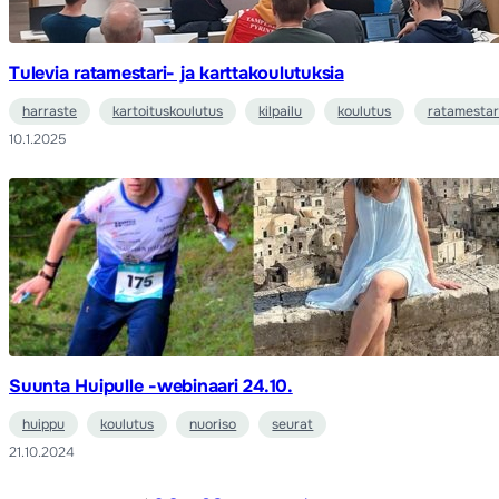
Tulevia ratamestari- ja karttakoulutuksia
harraste
kartoituskoulutus
kilpailu
koulutus
ratamestar
10.1.2025
Suunta Huipulle -webinaari 24.10.
huippu
koulutus
nuoriso
seurat
21.10.2024