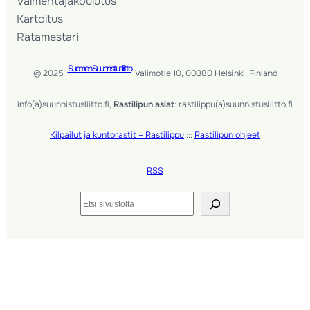
Valmentaja­koulutus
Kartoitus
Ratamestari
Suomen Suunnistusliitto
© 2025 ·
· Valimotie 10, 00380 Helsinki, Finland
info(a)suunnistusliitto.fi,
Rastilipun asiat
: rastilippu(a)suunnistusliitto.fi
Kilpailut ja kuntorastit – Rastilippu
:::
Rastilipun ohjeet
RSS
Etsi