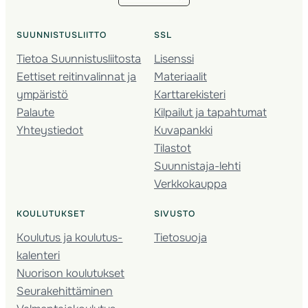
SUUNNISTUSLIITTO
SSL
Tietoa Suunnistusliitosta
Lisenssi
Eettiset reitinvalinnat ja
Materiaalit
ympäristö
Karttarekisteri
Palaute
Kilpailut ja tapahtumat
Yhteystiedot
Kuvapankki
Tilastot
Suunnistaja-lehti
Verkkokauppa
KOULUTUKSET
SIVUSTO
Koulutus ja koulutus­
Tietosuoja
kalenteri
Nuorison koulutukset
Seura­kehittäminen