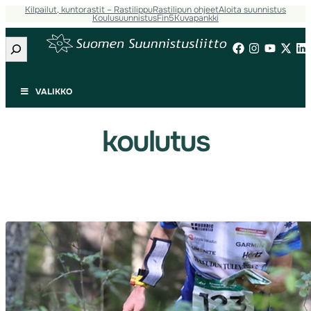
Kilpailut, kuntorastit – Rastilippu
Rastilipun ohjeet
Aloita suunnistus
Siirry
Koulusuunnistus
Fin5
Kuvapankki
sisältöön
Etsi
VALIKKO
koulutus