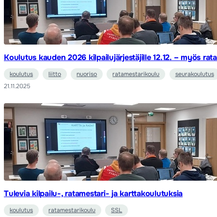
Koulutus kauden 2026 kilpailujärjestäjille 12.12. – myös rat
koulutus
liitto
nuoriso
ratamestarikoulu
seurakoulutus
21.11.2025
Tulevia kilpailu-, ratamestari- ja karttakoulutuksia
koulutus
ratamestarikoulu
SSL