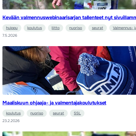
Kevään valmennuswebinaarisarjan tallenteet nyt sivuillam
huippu
koulutus
liitto
nuoriso
seurat
Valmennus- j
7.5.2026
Maaliskuun ohjaaja- ja valmentajakoulutukset
koulutus
nuoriso
seurat
SSL
23.2.2026