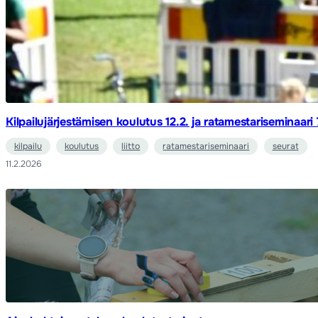
Kilpailujärjestämisen koulutus 12.2. ja ratamestariseminaari 
kilpailu
koulutus
liitto
ratamestariseminaari
seurat
11.2.2026