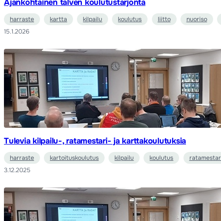
Ajankohtainen talven koulutustarjonta
harraste
kartta
kilpailu
koulutus
liitto
nuoriso
15.1.2026
Tulevia kilpailu-, ratamestari- ja karttakoulutuksia
harraste
kartoituskoulutus
kilpailu
koulutus
ratamestar
3.12.2025