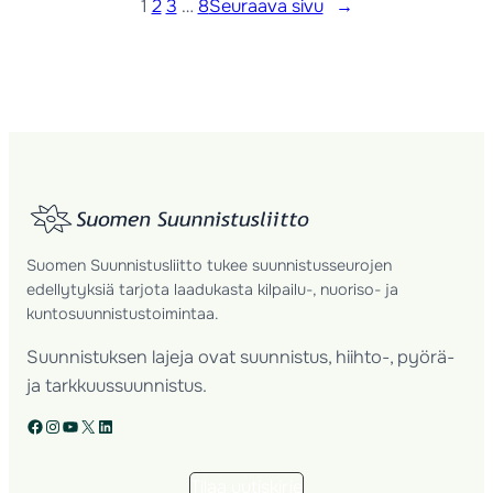
1
2
3
…
8
Seuraava sivu
→
Suomen Suunnistusliitto tukee suunnistusseurojen
edellytyksiä tarjota laadukasta kilpailu-, nuoriso- ja
kuntosuunnistustoimintaa.
Suunnistuksen lajeja ovat suunnistus, hiihto-, pyörä-
ja tarkkuussuunnistus.
Facebook
Instagram
YouTube
X
LinkedIn
Tilaa uutiskirje