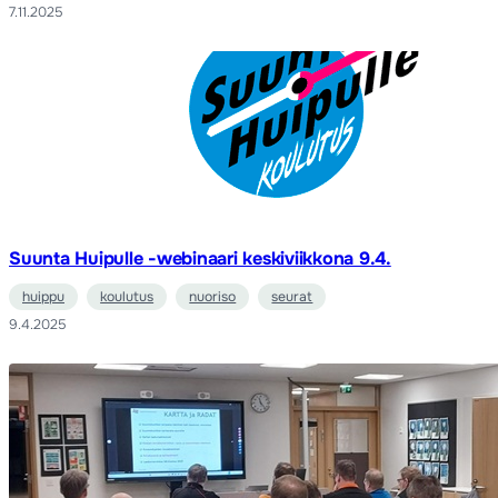
7.11.2025
Suunta Huipulle -webinaari keskiviikkona 9.4.
huippu
koulutus
nuoriso
seurat
9.4.2025