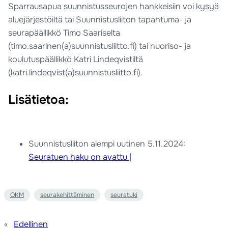
Sparrausapua suunnistusseurojen hankkeisiin voi kysyä
aluejärjestöiltä tai Suunnistusliiton tapahtuma- ja
seurapäällikkö Timo Saariselta
(timo.saarinen(a)suunnistusliitto.fi) tai nuoriso- ja
koulutuspäällikkö Katri Lindeqvistiltä
(katri.lindeqvist(a)suunnistusliitto.fi).
Lisätietoa:
Suunnistusliiton aiempi uutinen 5.11.2024:
Seuratuen haku on avattu |
OKM
seurakehittäminen
seuratuki
«
Edellinen