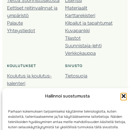
Tietoa Suunnistusliitosta
Lisenssi
Eettiset reitinvalinnat ja
Materiaalit
ympäristö
Karttarekisteri
Palaute
Kilpailut ja tapahtumat
Yhteystiedot
Kuvapankki
Tilastot
Suunnistaja-lehti
Verkkokauppa
KOULUTUKSET
SIVUSTO
Koulutus ja koulutus­
Tietosuoja
kalenteri
Nuorison koulutukset
Hallinnoi suostumusta
Seura­kehittäminen
Valmentaja­koulutus
Parhaan kokemuksen tarjoamiseksi käytämme teknologioita, kuten
Kartoitus
evästeitä, tallentaaksemme ja/tai käyttääksemme laitetietoja. Näiden
Ratamestari
tekniikoiden hyväksyminen antaa meille mahdollisuuden käsitellä tietoja,
kuten selauskäyttäytymistä tai yksilöllisiä tunnuksia tällä sivustolla.