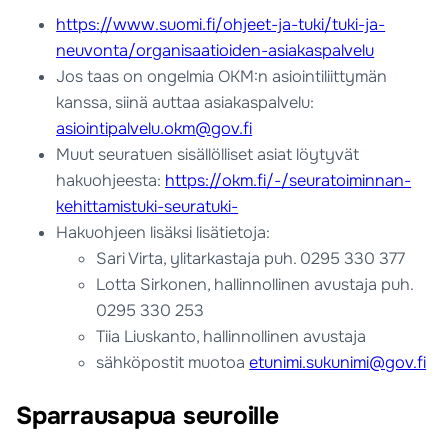
https://www.suomi.fi/ohjeet-ja-tuki/tuki-ja-
neuvonta/organisaatioiden-asiakaspalvelu
Jos taas on ongelmia OKM:n asiointiliittymän
kanssa, siinä auttaa asiakaspalvelu:
asiointipalvelu.okm@gov.fi
Muut seuratuen sisällölliset asiat löytyvät
hakuohjeesta:
https://okm.fi/-/seuratoiminnan-
kehittamistuki-seuratuki-
Hakuohjeen lisäksi lisätietoja:
Sari Virta, ylitarkastaja puh. 0295 330 377
Lotta Sirkonen, hallinnollinen avustaja puh.
0295 330 253
Tiia Liuskanto, hallinnollinen avustaja
sähköpostit muotoa
etunimi.sukunimi@gov.fi
Sparrausapua seuroille