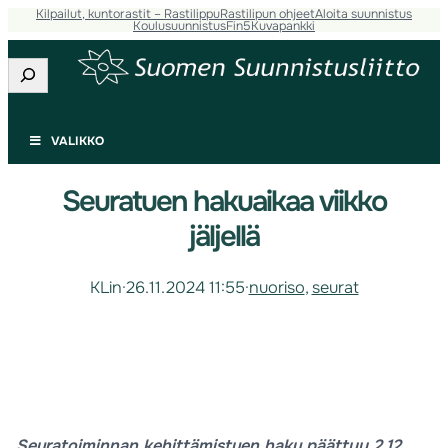
Kilpailut, kuntorastit – Rastilippu
Rastilipun ohjeet
Aloita suunnistus
Koulusuunnistus
Fin5
Kuvapankki
Etsi
VALIKKO
Seuratuen hakuaikaa viikko
jäljellä
KLin
·
26.11.2024 11:55
·
nuoriso
, 
seurat
Seuratoiminnan kehittämistuen haku päättyy 2.12.