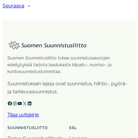
Seuraava
»
Suomen Suunnistusliitto tukee suunnistusseurojen
edellytyksiä tarjota laadukasta kilpailu-, nuoriso- ja
kuntosuunnistustoimintaa.
Suunnistuksen lajeja ovat suunnistus, hiihto-, pyörä-
ja tarkkuussuunnistus.
Facebook
Instagram
YouTube
X
LinkedIn
Tilaa uutiskirje
SUUNNISTUSLIITTO
SSL