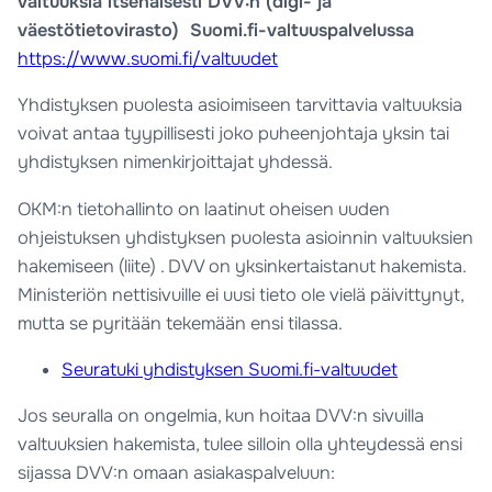
valtuuksia itsenäisesti DVV:n (digi- ja
väestötietovirasto) Suomi.fi-valtuuspalvelussa
https://www.suomi.fi/valtuudet
Yhdistyksen puolesta asioimiseen tarvittavia valtuuksia
voivat antaa tyypillisesti joko puheenjohtaja yksin tai
yhdistyksen nimenkirjoittajat yhdessä.
OKM:n tietohallinto on laatinut oheisen uuden
ohjeistuksen yhdistyksen puolesta asioinnin valtuuksien
hakemiseen (liite) . DVV on yksinkertaistanut hakemista.
Ministeriön nettisivuille ei uusi tieto ole vielä päivittynyt,
mutta se pyritään tekemään ensi tilassa.
Seuratuki yhdistyksen Suomi.fi-valtuudet
Jos seuralla on ongelmia, kun hoitaa DVV:n sivuilla
valtuuksien hakemista, tulee silloin olla yhteydessä ensi
sijassa DVV:n omaan asiakaspalveluun: