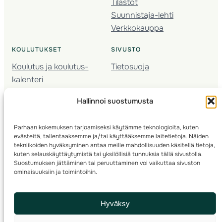
Tilastot
Suunnistaja-lehti
Verkkokauppa
KOULUTUKSET
SIVUSTO
Koulutus ja koulutus­
Tietosuoja
kalenteri
Nuorison koulutukset
Hallinnoi suostumusta
Seura­kehittäminen
Valmentaja­koulutus
Parhaan kokemuksen tarjoamiseksi käytämme teknologioita, kuten
Kartoitus
evästeitä, tallentaaksemme ja/tai käyttääksemme laitetietoja. Näiden
Ratamestari
tekniikoiden hyväksyminen antaa meille mahdollisuuden käsitellä tietoja,
kuten selauskäyttäytymistä tai yksilöllisiä tunnuksia tällä sivustolla.
Suostumuksen jättäminen tai peruuttaminen voi vaikuttaa sivuston
Suomen Suunnistusliitto
© 2025 ·
· Valimotie 10, 00380 Helsinki, Finland
ominaisuuksiin ja toimintoihin.
info(a)suunnistusliitto.fi,
Rastilipun asiat
: rastilippu(a)suunnistusliitto.fi
Hyväksy
Kilpailut ja kuntorastit – Rastilippu
:::
Rastilipun ohjeet