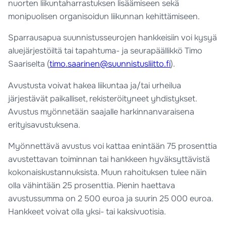
nuorten liikuntaharrastuksen lisäämiseen sekä
monipuolisen organisoidun liikunnan kehittämiseen.
Sparrausapua suunnistusseurojen hankkeisiin voi kysyä
aluejärjestöiltä tai tapahtuma- ja seurapäällikkö Timo
Saariselta (
timo.saarinen@suunnistusliitto.fi
).
Avustusta voivat hakea liikuntaa ja/tai urheilua
järjestävät paikalliset, rekisteröityneet yhdistykset.
Avustus myönnetään saajalle harkinnanvaraisena
erityisavustuksena.
Myönnettävä avustus voi kattaa enintään 75 prosenttia
avustettavan toiminnan tai hankkeen hyväksyttävistä
kokonaiskustannuksista. Muun rahoituksen tulee näin
olla vähintään 25 prosenttia. Pienin haettava
avustussumma on 2 500 euroa ja suurin 25 000 euroa.
Hankkeet voivat olla yksi- tai kaksivuotisia.