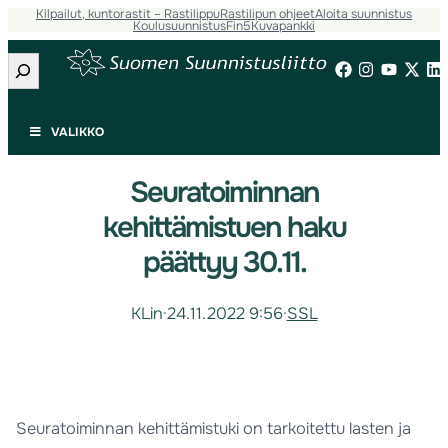
Kilpailut, kuntorastit – Rastilippu
Rastilipun ohjeet
Aloita suunnistus
Koulusuunnistus
Fin5
Kuvapankki
Etsi
VALIKKO
Seuratoiminnan
kehittämistuen haku
päättyy 30.11.
KLin
·
24.11.2022 9:56
·
SSL
Seuratoiminnan kehittämistuki on tarkoitettu lasten ja