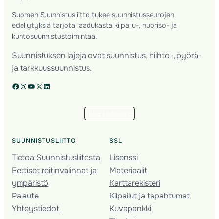
Suomen Suunnistusliitto tukee suunnistusseurojen
edellytyksiä tarjota laadukasta kilpailu-, nuoriso- ja
kuntosuunnistustoimintaa.
Suunnistuksen lajeja ovat suunnistus, hiihto-, pyörä-
ja tarkkuussuunnistus.
Facebook
Instagram
YouTube
X
LinkedIn
Tilaa uutiskirje
SUUNNISTUSLIITTO
SSL
Tietoa Suunnistusliitosta
Lisenssi
Eettiset reitinvalinnat ja
Materiaalit
ympäristö
Karttarekisteri
Palaute
Kilpailut ja tapahtumat
Yhteystiedot
Kuvapankki