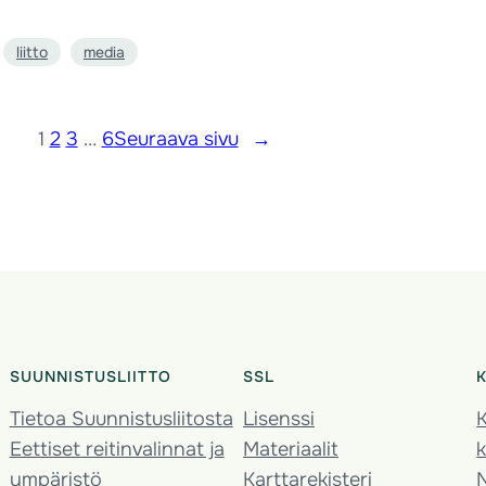
liitto
media
1
2
3
…
6
Seuraava sivu
→
SUUNNISTUSLIITTO
SSL
Tietoa Suunnistusliitosta
Lisenssi
K
Eettiset reitinvalinnat ja
Materiaalit
k
ympäristö
Karttarekisteri