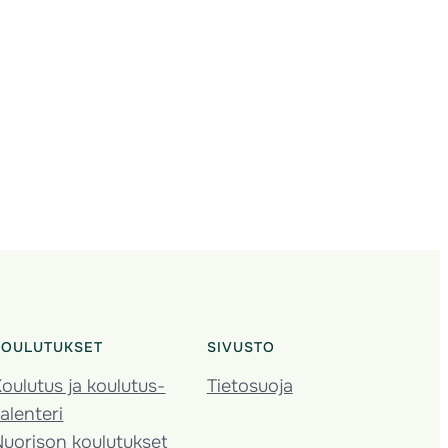
KOULUTUKSET
SIVUSTO
oulutus ja koulutus­
Tietosuoja
alenteri
Nuorison koulutukset