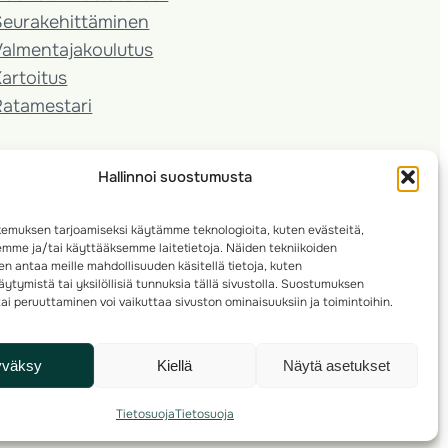
Seura­kehittäminen
almentaja­koulutus
artoitus
Ratamestari
Hallinnoi suostumusta
emuksen tarjoamiseksi käytämme teknologioita, kuten evästeitä,
emme ja/tai käyttääksemme laitetietoja. Näiden tekniikoiden
n antaa meille mahdollisuuden käsitellä tietoja, kuten
ytymistä tai yksilöllisiä tunnuksia tällä sivustolla. Suostumuksen
ai peruuttaminen voi vaikuttaa sivuston ominaisuuksiin ja toimintoihin.
yväksy
Kiellä
Näytä asetukset
Tietosuoja
Tietosuoja