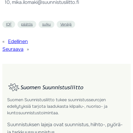
10, mika.ilomaki@suunnistusliitto.fi
IOF
päätös
sulku
Venäjä
«
Edellinen
Seuraava
»
Suomen Suunnistusliitto tukee suunnistusseurojen
edellytyksiä tarjota laadukasta kilpailu-, nuoriso- ja
kuntosuunnistustoimintaa.
Suunnistuksen lajeja ovat suunnistus, hiihto-, pyörä-
ja tarkkuussuunnistus.