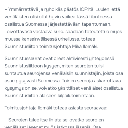
– Ymmärrettävä ja ryhdikäs päätös IOF:ltä. Luulen, että
venäläisten olisi ollut hyvin vaikea tässä tilanteessa
osallistua Suomessa järjestettävään tapahtumaan.
Toivottavasti vastaava sulku saadaan toteutettua myös
muussa kansainvälisessä urheilussa, toteaa
Suunnistusliiton toimitusjohtaja Mika Ilomäki.
Suunnistusseurat ovat olleet aktiivisesti yhteydessä
Suunnistusliittoon kysyen, miten seurojen tulisi
suhtautua seurojensa venäläisiin suunnistajiin, joista osa
asuu pysyvästi Suomessa. Toinen seuroja askarruttava
kysymys on se, voivatko yksittäiset venäläiset osallistua
Suunnistusliiton alaiseen kilpailutoimintaan.
Toimitusjohtaja Ilomäki toteaa asiasta seuraavaa:
– Seurojen tulee itse linjata se, ovatko seurojen
venäläiset jäsenet myös jatkossa jäseniä. Osa