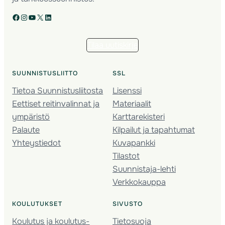
Facebook
Instagram
YouTube
X
LinkedIn
Tilaa uutiskirje
SUUNNISTUSLIITTO
SSL
Tietoa Suunnistusliitosta
Lisenssi
Eettiset reitinvalinnat ja
Materiaalit
ympäristö
Karttarekisteri
Palaute
Kilpailut ja tapahtumat
Yhteystiedot
Kuvapankki
Tilastot
Suunnistaja-lehti
Verkkokauppa
KOULUTUKSET
SIVUSTO
Koulutus ja koulutus­
Tietosuoja