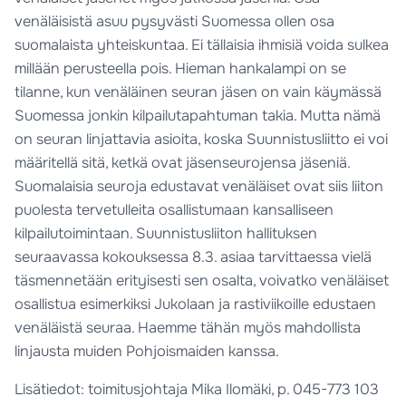
venäläisistä asuu pysyvästi Suomessa ollen osa
suomalaista yhteiskuntaa. Ei tällaisia ihmisiä voida sulkea
millään perusteella pois. Hieman hankalampi on se
tilanne, kun venäläinen seuran jäsen on vain käymässä
Suomessa jonkin kilpailutapahtuman takia. Mutta nämä
on seuran linjattavia asioita, koska Suunnistusliitto ei voi
määritellä sitä, ketkä ovat jäsenseurojensa jäseniä.
Suomalaisia seuroja edustavat venäläiset ovat siis liiton
puolesta tervetulleita osallistumaan kansalliseen
kilpailutoimintaan. Suunnistusliiton hallituksen
seuraavassa kokouksessa 8.3. asiaa tarvittaessa vielä
täsmennetään erityisesti sen osalta, voivatko venäläiset
osallistua esimerkiksi Jukolaan ja rastiviikoille edustaen
venäläistä seuraa. Haemme tähän myös mahdollista
linjausta muiden Pohjoismaiden kanssa.
Lisätiedot: toimitusjohtaja Mika Ilomäki, p. 045-773 103