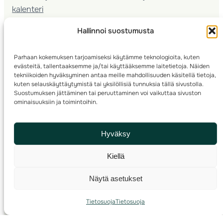
kalenteri
Nuorison koulutukset
Hallinnoi suostumusta
Seura­kehittäminen
Valmentaja­koulutus
Parhaan kokemuksen tarjoamiseksi käytämme teknologioita, kuten
Kartoitus
evästeitä, tallentaaksemme ja/tai käyttääksemme laitetietoja. Näiden
Ratamestari
tekniikoiden hyväksyminen antaa meille mahdollisuuden käsitellä tietoja,
kuten selauskäyttäytymistä tai yksilöllisiä tunnuksia tällä sivustolla.
Suostumuksen jättäminen tai peruuttaminen voi vaikuttaa sivuston
Suomen Suunnistusliitto
© 2025 ·
· Valimotie 10, 00380 Helsinki, Finland
ominaisuuksiin ja toimintoihin.
info(a)suunnistusliitto.fi,
Rastilipun asiat
: rastilippu(a)suunnistusliitto.fi
Hyväksy
Kilpailut ja kuntorastit – Rastilippu
:::
Rastilipun ohjeet
Kiellä
RSS
Näytä asetukset
Etsi
Tietosuoja
Tietosuoja