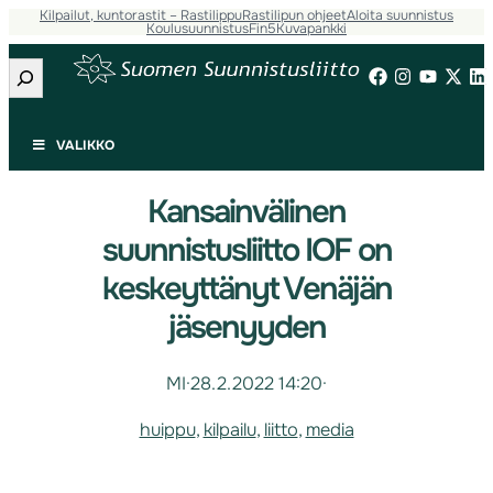
Kilpailut, kuntorastit – Rastilippu
Rastilipun ohjeet
Aloita suunnistus
Koulusuunnistus
Fin5
Kuvapankki
Etsi
VALIKKO
Kansainvälinen
suunnistusliitto IOF on
keskeyttänyt Venäjän
jäsenyyden
MI
·
28.2.2022 14:20
·
huippu
, 
kilpailu
, 
liitto
, 
media