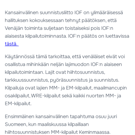
Kansainvälinen suunnistusliitto IOF on ylimääräisessä
hallituksen kokouksessaan tehnyt päätöksen, että
Venäjän toiminta suljetaan toistaiseksi pois IOF:n
alaisesta kilpailutoiminnasta. IOF:n päätös on luettavissa
tästä.
Käytännössä tämä tarkoittaa, että venäläiset eivät voi
osallistua mihinkään neljän lajimuodon IOF:n alaiseen
kilpailutoimintaan. Lajit ovat hiihtosuunnistus,
tarkkuussuunnistus, pyöräsuunnistus ja suunnistus.
Kilpailuja ovat lajien MM- ja EM-kilpailut, maailmancupin
osakilpailut, WRE-kilpailut sekä kaikki nuorten MM- ja
EM-kilpailut.
Ensimmäinen kansainvälinen tapahtuma osuu juuri
Suomeen, kun maaliskuussa kilpaillaan
hiihtosuunnistuksen MM-kilpailut Keminmaassa.