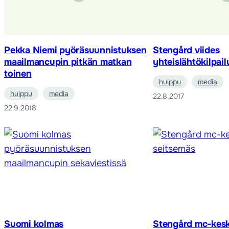
Pekka Niemi pyöräsuunnistuksen
Stengård viides
maailmancupin pitkän matkan
yhteislähtökilpail
toinen
huippu
media
huippu
media
22.8.2017
22.9.2018
Suomi kolmas
Stengård mc-kesk