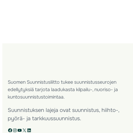
Suomen Suunnistusliitto tukee suunnistusseurojen
edellytyksiä tarjota laadukasta kilpailu-, nuoriso- ja
kuntosuunnistustoimintaa.
Suunnistuksen lajeja ovat suunnistus, hiihto-,
pyörä- ja tarkkuussuunnistus.
Facebook
Instagram
YouTube
X
LinkedIn