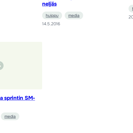
neljäs
huippu
media
20
14.5.2016
la sprintin SM-
media