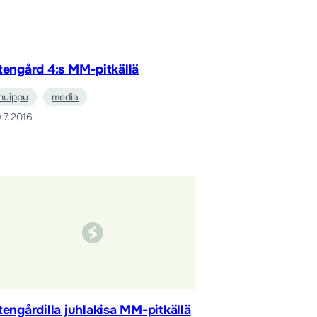
tengård 4:s MM-pitkällä
huippu
media
.7.2016
tengårdilla juhlakisa MM-pitkällä