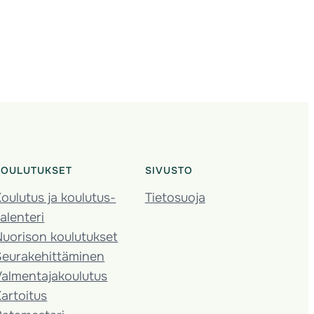
KOULUTUKSET
SIVUSTO
oulutus ja koulutus­
Tietosuoja
alenteri
Nuorison koulutukset
Seura­kehittäminen
almentaja­koulutus
artoitus