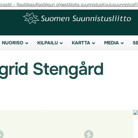
orastit – Rastilippu
Rastilipun ohjeet
Aloita suunnistus
Koulusuunnistus
F
NUORISO
KILPAILU
KARTTA
MEDIA
S
grid Stengård