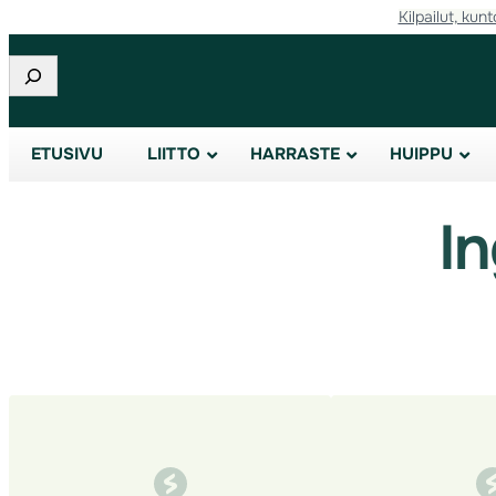
Kilpailut, kunt
Siirry
sisältöön
Etsi
ETUSIVU
LIITTO
HARRASTE
HUIPPU
In