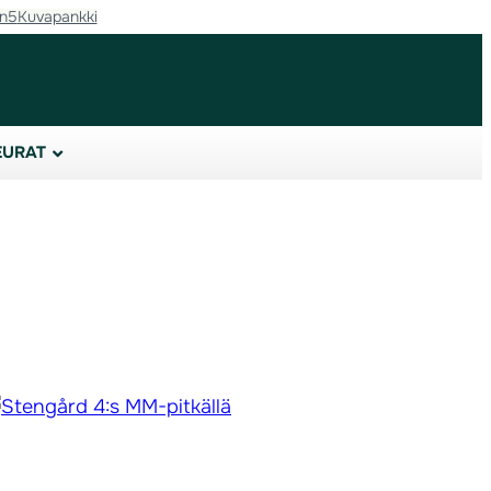
in5
Kuvapankki
EURAT