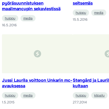
pyöräsuunnistuksen
seitsemäs
maailmancupin sekaviestissä
huippu
media
huippu
media
15.5.2016
16.5.2016
Jussi Laurila voittoon Unkarin mc-
Stengård ja Lauri
avauksessa
kultaan
huippu
media
huippu
kilpailu
1.5.2015
27.7.2014