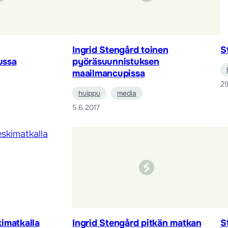
Ingrid Stengård toinen
S
ussa
pyöräsuunnistuksen
maailmancupissa
29
huippu
media
5.6.2017
imatkalla
Ingrid Stengård pitkän matkan
S