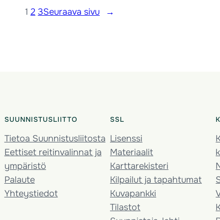
1
2
3
Seuraava sivu
→
SUUNNISTUSLIITTO
SSL
Tietoa Suunnistusliitosta
Lisenssi
K
Eettiset reitinvalinnat ja
Materiaalit
k
ympäristö
Karttarekisteri
Palaute
Kilpailut ja tapahtumat
Yhteystiedot
Kuvapankki
V
Tilastot
K