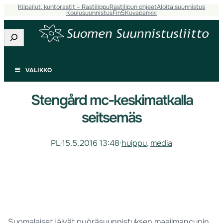
Kilpailut, kuntorastit – Rastilippu
Rastilipun ohjeet
Aloita suunnistus
Koulusuunnistus
Fin5
Kuvapankki
Etsi
VALIKKO
Stengård mc-keskimatkalla
seitsemäs
PL
·
15.5.2016 13:48
·
huippu
, 
media
Suomalaiset jäivät pyöräsuunnistuksen maailmancupin