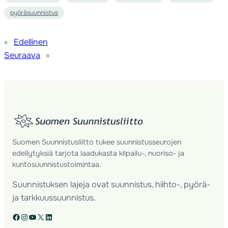
pyöräsuunnistus
«
Edellinen
Seuraava
»
Suomen Suunnistusliitto tukee suunnistusseurojen
edellytyksiä tarjota laadukasta kilpailu-, nuoriso- ja
kuntosuunnistustoimintaa.
Suunnistuksen lajeja ovat suunnistus, hiihto-, pyörä-
ja tarkkuussuunnistus.
Facebook
Instagram
YouTube
X
LinkedIn