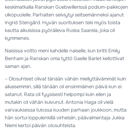
keskimatkalla Ranskan Guebwillerissä podium-paikkojen
ulkopuolelle. Parhaiten selviytyi seitsemänneksi ajanut
Ingrid Stengård. Hyvän suorituksen teki myös toista
kautta aikuisissa pyöräileva Ruska Saarela, joka oli
kymmenes.
Naisissa voitto meni kahdelle naiselle, kun britti Emily
Benham ja Ranskan oma tyttö Gaelle Barlet kellottivat
saman ajan.
– Olosuhteet olivat tänään vähän miellyttävämmät kuin
aikaisemmin, sillä tänään oli ensimmäinen päivä kun ei
satanut. Rata oli fyysisesti helpompi kuin eilen ja
mutakin oli vähän kuivunut. Antonia Haga oli vielä
varvauksessa tulossa kuuden parhaan joukkoon, mutta
hän sortui loppulenkillä virheisiin, päävalmentaja Jukka
Niemi kertoi päivän olosuhteista.