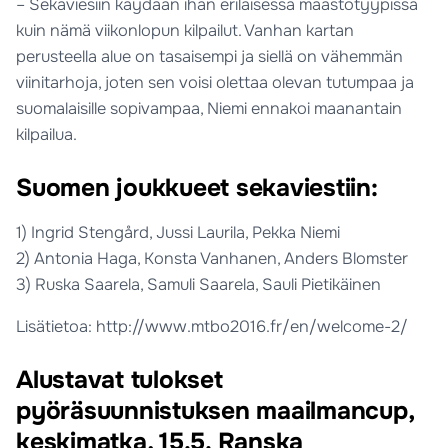
– Sekaviesiin käydään ihan erilaisessa maastotyypissä
kuin nämä viikonlopun kilpailut. Vanhan kartan
perusteella alue on tasaisempi ja siellä on vähemmän
viinitarhoja, joten sen voisi olettaa olevan tutumpaa ja
suomalaisille sopivampaa, Niemi ennakoi maanantain
kilpailua.
Suomen joukkueet sekaviestiin:
1) Ingrid Stengård, Jussi Laurila, Pekka Niemi
2) Antonia Haga, Konsta Vanhanen, Anders Blomster
3) Ruska Saarela, Samuli Saarela, Sauli Pietikäinen
Lisätietoa: http://www.mtbo2016.fr/en/welcome-2/
Alustavat tulokset
pyöräsuunnistuksen maailmancup,
keskimatka, 15.5. Ranska