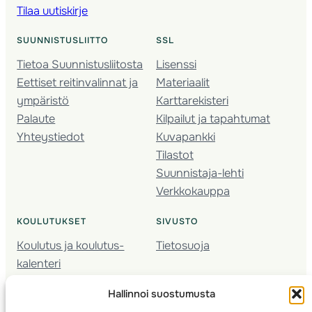
Tilaa uutiskirje
SUUNNISTUSLIITTO
SSL
Tietoa Suunnistusliitosta
Lisenssi
Eettiset reitinvalinnat ja
Materiaalit
ympäristö
Karttarekisteri
Palaute
Kilpailut ja tapahtumat
Yhteystiedot
Kuvapankki
Tilastot
Suunnistaja-lehti
Verkkokauppa
KOULUTUKSET
SIVUSTO
Koulutus ja koulutus­
Tietosuoja
kalenteri
Nuorison koulutukset
Hallinnoi suostumusta
Seura­kehittäminen