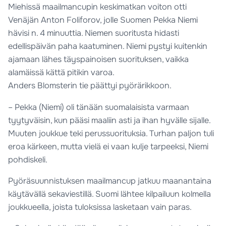
Miehissä maailmancupin keskimatkan voiton otti
Venäjän Anton Foliforov, jolle Suomen Pekka Niemi
hävisi n. 4 minuuttia. Niemen suoritusta hidasti
edellispäivän paha kaatuminen. Niemi pystyi kuitenkin
ajamaan lähes täyspainoisen suorituksen, vaikka
alamäissä kättä pitikin varoa.
Anders Blomsterin tie päättyi pyörärikkoon.
– Pekka (Niemi) oli tänään suomalaisista varmaan
tyytyväisin, kun pääsi maaliin asti ja ihan hyvälle sijalle.
Muuten joukkue teki perussuorituksia. Turhan paljon tuli
eroa kärkeen, mutta vielä ei vaan kulje tarpeeksi, Niemi
pohdiskeli.
Pyöräsuunnistuksen maailmancup jatkuu maanantaina
käytävällä sekaviestillä. Suomi lähtee kilpailuun kolmella
joukkueella, joista tuloksissa lasketaan vain paras.