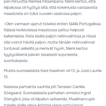
pari minuuttia Niemeä hitaampana. Niemi kertoo, että
kilpailussa oli hyötyä siitä, että kokemusta vastaavista
maastoista on tullut vuosien saatossa paljon.
-Olen varmaan ajanut toiseksi eniten täällä Portugalissa.
Näissä kivikkoisissa maastossa sattuu helposti
kaikenlaista. Rata sisälsi paljon reitinvalintoja ja niissä
olisi voinut hävitä paljon, mutta tänään reitinvalinnat
tuntuivat selkeiltä ja menivät hyvin, Niemi kertoo
tyytyväisenä päivän tasaisesti sujuneesta
suorituksesta.
Muista suomalaisista Kare Kaskinen oli 13. ja Jussi Laurila
15.
Naisissa parhainta vauhtia piti Tanskan Camilla
Söegaard. Suomalaisista parhaiten onnistui Ingrid
Stengård, joka oli kilpailun seitsemäs. Maailmancupin
toisella sijalla oleva Antonia Haga sortui isoon