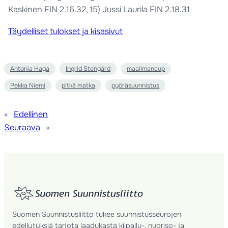
Kaskinen FIN 2.16.32, 15) Jussi Laurila FIN 2.18.31
Täydelliset tulokset ja kisasivut
Antonia Haga
Ingrid Stengård
maailmancup
Pekka Niemi
pitkä matka
pyöräsuunnistus
«
Edellinen
Seuraava
»
Suomen Suunnistusliitto tukee suunnistusseurojen
edellytyksiä tarjota laadukasta kilpailu-, nuoriso- ja