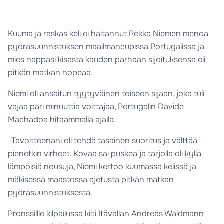
Kuuma ja raskas keli ei haitannut Pekka Niemen menoa
pyöräsuunnistuksen maailmancupissa Portugalissa ja
mies nappasi kisasta kauden parhaan sijoituksensa eli
pitkän matkan hopeaa.
Niemi oli ansaitun tyytyväinen toiseen sijaan, joka tuli
vajaa pari minuuttia voittajaa, Portugalin Davide
Machadoa hitaammalla ajalla.
-Tavoitteenani oli tehdä tasainen suoritus ja välttää
pienetkin virheet. Kovaa sai puskea ja tarjolla oli kyllä
lämpöisiä nousuja, Niemi kertoo kuumassa kelissä ja
mäkisessä maastossa ajetusta pitkän matkan
pyöräsuunnistuksesta.
Pronssillle kilpailussa kiiti Itävallan Andreas Waldmann