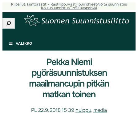
Kilpailut, kuntorastit – Rastilippu
Rastilipun ohjeet
Aloita suunnistus
Koulusuunnistus
Fin5
Kuvapankki
Etsi
VALIKKO
Pekka Niemi
pyöräsuunnistuksen
maailmancupin pitkän
matkan toinen
PL
·
22.9.2018 15:39
·
huippu
, 
media