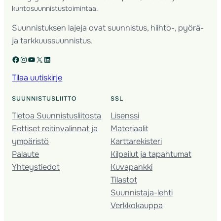
kuntosuunnistustoimintaa.
Suunnistuksen lajeja ovat suunnistus, hiihto-, pyörä-
ja tarkkuussuunnistus.
Facebook
Instagram
YouTube
X
LinkedIn
Tilaa uutiskirje
SUUNNISTUSLIITTO
SSL
Tietoa Suunnistusliitosta
Lisenssi
Eettiset reitinvalinnat ja
Materiaalit
ympäristö
Karttarekisteri
Palaute
Kilpailut ja tapahtumat
Yhteystiedot
Kuvapankki
Tilastot
Suunnistaja-lehti
Verkkokauppa