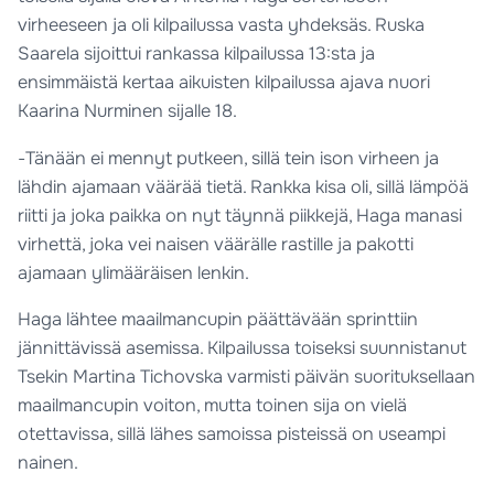
virheeseen ja oli kilpailussa vasta yhdeksäs. Ruska
Saarela sijoittui rankassa kilpailussa 13:sta ja
ensimmäistä kertaa aikuisten kilpailussa ajava nuori
Kaarina Nurminen sijalle 18.
-Tänään ei mennyt putkeen, sillä tein ison virheen ja
lähdin ajamaan väärää tietä. Rankka kisa oli, sillä lämpöä
riitti ja joka paikka on nyt täynnä piikkejä, Haga manasi
virhettä, joka vei naisen väärälle rastille ja pakotti
ajamaan ylimääräisen lenkin.
Haga lähtee maailmancupin päättävään sprinttiin
jännittävissä asemissa. Kilpailussa toiseksi suunnistanut
Tsekin Martina Tichovska varmisti päivän suorituksellaan
maailmancupin voiton, mutta toinen sija on vielä
otettavissa, sillä lähes samoissa pisteissä on useampi
nainen.