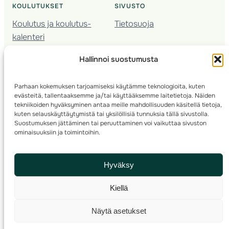
KOULUTUKSET
SIVUSTO
Koulutus ja koulutus­
Tietosuoja
kalenteri
Nuorison koulutukset
Hallinnoi suostumusta
Seura­kehittäminen
Valmentaja­koulutus
Parhaan kokemuksen tarjoamiseksi käytämme teknologioita, kuten
Kartoitus
evästeitä, tallentaaksemme ja/tai käyttääksemme laitetietoja. Näiden
Ratamestari
tekniikoiden hyväksyminen antaa meille mahdollisuuden käsitellä tietoja,
kuten selauskäyttäytymistä tai yksilöllisiä tunnuksia tällä sivustolla.
Suostumuksen jättäminen tai peruuttaminen voi vaikuttaa sivuston
Suomen Suunnistusliitto
© 2025 ·
· Valimotie 10, 00380 Helsinki, Finland
ominaisuuksiin ja toimintoihin.
info(a)suunnistusliitto.fi,
Rastilipun asiat
: rastilippu(a)suunnistusliitto.fi
Hyväksy
Kilpailut ja kuntorastit – Rastilippu
:::
Rastilipun ohjeet
Kiellä
RSS
Näytä asetukset
Etsi