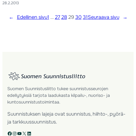
28.2.2013
←
Edellinen sivu
1
…
27
28
29
30
31
Seuraava sivu
→
Suomen Suunnistusliitto tukee suunnistusseurojen
edellytyksiä tarjota laadukasta kilpailu-, nuoriso- ja
kuntosuunnistustoimintaa.
Suunnistuksen lajeja ovat suunnistus, hiihto-, pyörä-
ja tarkkuussuunnistus.
Facebook
Instagram
YouTube
X
LinkedIn