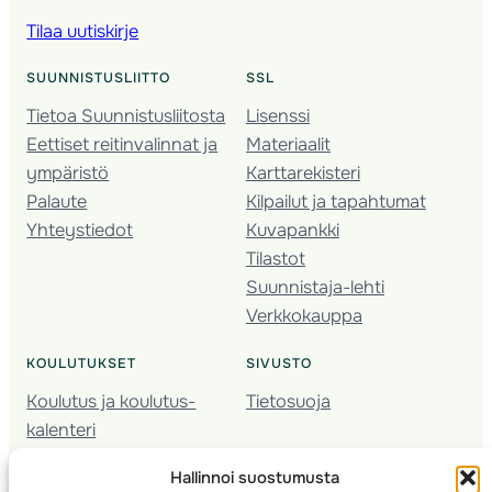
Tilaa uutiskirje
SUUNNISTUSLIITTO
SSL
Tietoa Suunnistusliitosta
Lisenssi
Eettiset reitinvalinnat ja
Materiaalit
ympäristö
Karttarekisteri
Palaute
Kilpailut ja tapahtumat
Yhteystiedot
Kuvapankki
Tilastot
Suunnistaja-lehti
Verkkokauppa
KOULUTUKSET
SIVUSTO
Koulutus ja koulutus­
Tietosuoja
kalenteri
Nuorison koulutukset
Hallinnoi suostumusta
Seura­kehittäminen