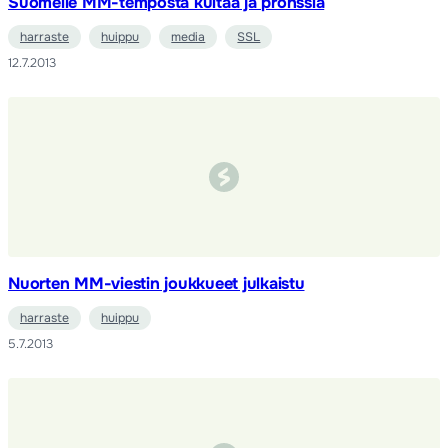
Suomelle MM-temposta kultaa ja pronssia
harraste
huippu
media
SSL
12.7.2013
Nuorten MM-viestin joukkueet julkaistu
harraste
huippu
5.7.2013