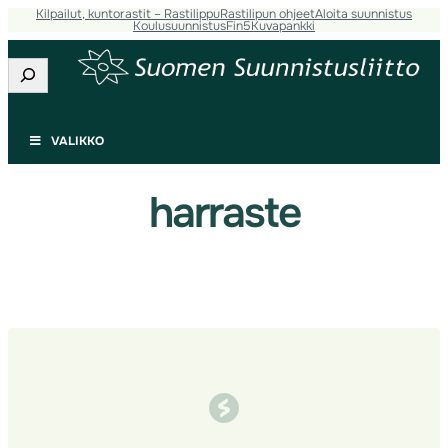
Kilpailut, kuntorastit – Rastilippu
Rastilipun ohjeet
Aloita suunnistus
Siirry
Koulusuunnistus
Fin5
Kuvapankki
sisältöön
Etsi
VALIKKO
harraste