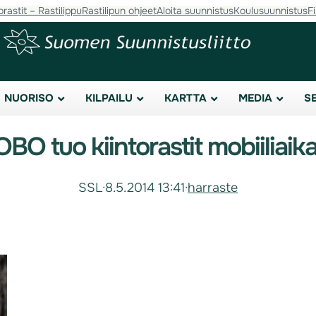
orastit – Rastilippu
Rastilipun ohjeet
Aloita suunnistus
Koulusuunnistus
F
NUORISO
KILPAILU
KARTTA
MEDIA
S
BO tuo kiintorastit mobiiliaik
SSL
·
8.5.2014 13:41
·
harraste