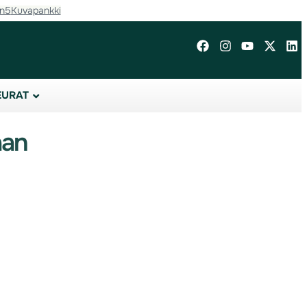
in5
Kuvapankki
EURAT
aan