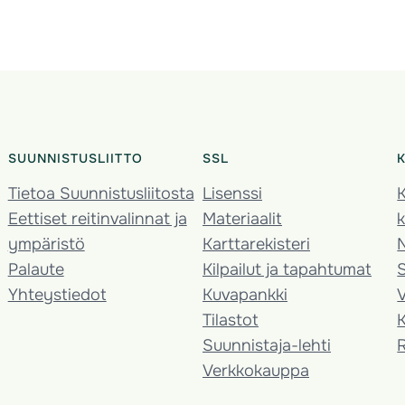
SUUNNISTUSLIITTO
SSL
Tietoa Suunnistusliitosta
Lisenssi
K
Eettiset reitinvalinnat ja
Materiaalit
k
ympäristö
Karttarekisteri
Palaute
Kilpailut ja tapahtumat
Yhteystiedot
Kuvapankki
V
Tilastot
K
Suunnistaja-lehti
Verkkokauppa