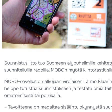
Suunnistusliitto tuo Suomeen älypuhelimille kehitet
suunnitelluilla radoilla. MOBOn myötä kiintorastit si
MOBO-sovellus on alkujaan virolaisen Tarmo Klaarin 
helppo tutustua suunnistukseen ja testata omia taito
omatoimisesti tai porukalla.
– Tavoitteena on madaltaa sisääntulokynnystä suunnis