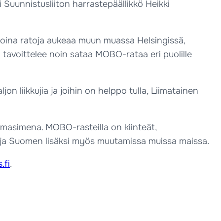
oi Suunnistusliiton harrastepäällikkö Heikki
oina ratoja aukeaa muun muassa Helsingissä,
o tavoittelee noin sataa MOBO-rataa eri puolille
n liikkujia ja joihin on helppo tulla, Liimatainen
imasimena. MOBO-rasteilla on kiinteät,
n ja Suomen lisäksi myös muutamissa muissa maissa.
.fi
.