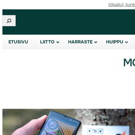
Kilpailut, kunt
Etsi
ETUSIVU
LIITTO
HARRASTE
HUIPPU
MO