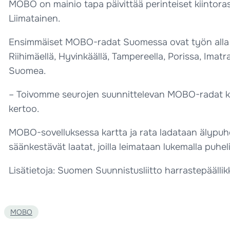
MOBO on mainio tapa päivittää perinteiset kiintorasti
Liimatainen.
Ensimmäiset MOBO-radat Suomessa ovat työn alla no
Riihimäellä, Hyvinkäällä, Tampereella, Porissa, Imat
Suomea.
– Toivomme seurojen suunnittelevan MOBO-radat kaupun
kertoo.
MOBO-sovelluksessa kartta ja rata ladataan älypuhel
säänkestävät laatat, joilla leimataan lukemalla pu
Lisätietoja: Suomen Suunnistusliitto harrastepäällik
MOBO