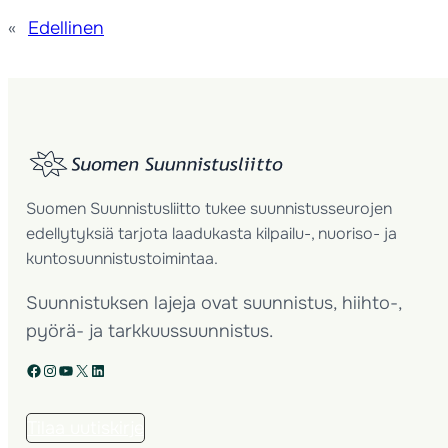
«
Edellinen
Suomen Suunnistusliitto tukee suunnistusseurojen
edellytyksiä tarjota laadukasta kilpailu-, nuoriso- ja
kuntosuunnistustoimintaa.
Suunnistuksen lajeja ovat suunnistus, hiihto-,
pyörä- ja tarkkuussuunnistus.
Facebook
Instagram
YouTube
X
LinkedIn
Tilaa uutiskirje