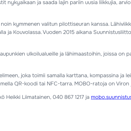
t nykyaikaan ja saada lajin pariin uusia liikkujia, arvi
in kymmenen valitun pilottiseuran kanssa. Lähiviikk
ralla ja Kouvolassa. Vuoden 2015 aikana Suunnistusliitt
kien ulkoilualueille ja lähimaastoihin, joissa on paljo
imeen, joka toimii samalla karttana, kompassina ja le
helimella QR-koodi tai NFC-tarra. MOBO-ratoja on Viro
kö Heikki Liimatainen, 040 867 1217 ja
mobo.suunnistus