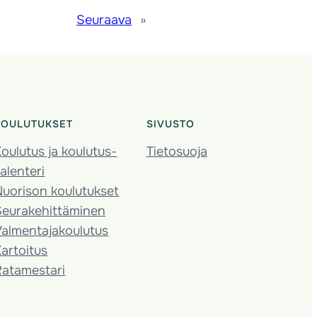
Seuraava
»
KOULUTUKSET
SIVUSTO
oulutus ja koulutus­
Tietosuoja
alenteri
Nuorison koulutukset
Seura­kehittäminen
almentaja­koulutus
artoitus
Ratamestari