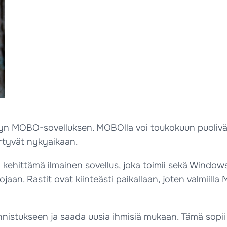
yn MOBO-sovelluksen. MOBOlla voi toukokuun puolivälist
irtyvät nykyaikaan.
kehittämä ilmainen sovellus, joka toimii sekä Windows
jaan. Rastit ovat kiinteästi paikallaan, joten valmiill
tukseen ja saada uusia ihmisiä mukaan. Tämä sopii laps