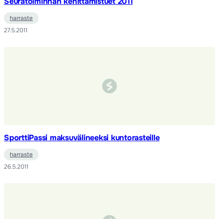
Seuratoiminnan kehittämistuet 2011
harraste
27.5.2011
SporttiPassi maksuvälineeksi kuntorasteille
harraste
26.5.2011