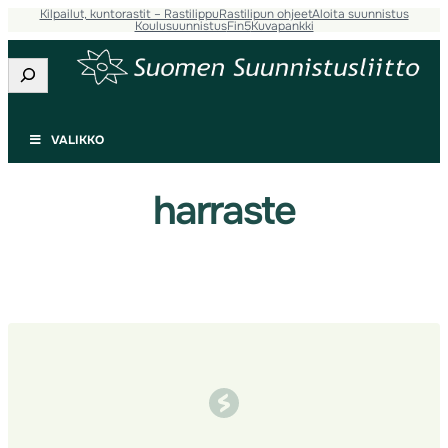
Kilpailut, kuntorastit – Rastilippu
Rastilipun ohjeet
Aloita suunnistus
Siirry
Koulusuunnistus
Fin5
Kuvapankki
sisältöön
Etsi
VALIKKO
harraste