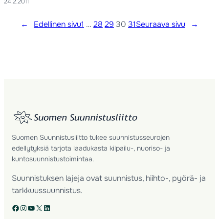
24.2.2011
←
Edellinen sivu
1
…
28
29
30
31
Seuraava sivu
→
Suomen Suunnistusliitto tukee suunnistusseurojen
edellytyksiä tarjota laadukasta kilpailu-, nuoriso- ja
kuntosuunnistustoimintaa.
Suunnistuksen lajeja ovat suunnistus, hiihto-, pyörä- ja
tarkkuussuunnistus.
Facebook
Instagram
YouTube
X
LinkedIn