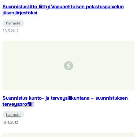
Suunnistusliitto liittyi Vapaaehtoisen pelastuspalvelun
jäsenjärjestöksi
harraste
23.5.2012
Suunnistus kunto- ja terveysliikuntana – suunnistuksen
terveysprofiili
harraste
18.4.2012