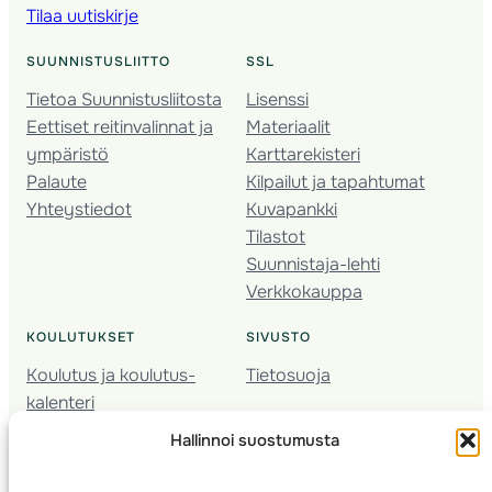
Tilaa uutiskirje
SUUNNISTUSLIITTO
SSL
Tietoa Suunnistusliitosta
Lisenssi
Eettiset reitinvalinnat ja
Materiaalit
ympäristö
Karttarekisteri
Palaute
Kilpailut ja tapahtumat
Yhteystiedot
Kuvapankki
Tilastot
Suunnistaja-lehti
Verkkokauppa
KOULUTUKSET
SIVUSTO
Koulutus ja koulutus­
Tietosuoja
kalenteri
Nuorison koulutukset
Hallinnoi suostumusta
Seura­kehittäminen
Valmentaja­koulutus