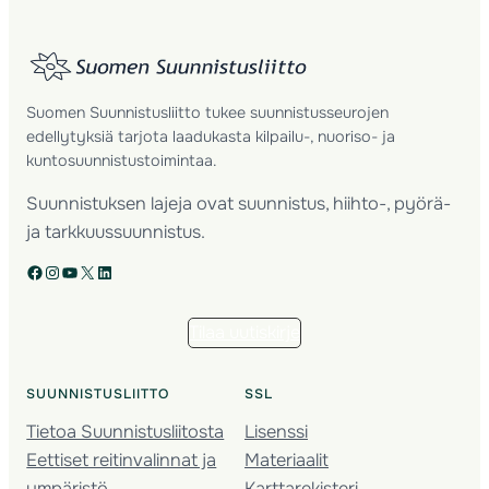
Suomen Suunnistusliitto tukee suunnistusseurojen
edellytyksiä tarjota laadukasta kilpailu-, nuoriso- ja
kuntosuunnistustoimintaa.
Suunnistuksen lajeja ovat suunnistus, hiihto-, pyörä-
ja tarkkuussuunnistus.
Facebook
Instagram
YouTube
X
LinkedIn
Tilaa uutiskirje
SUUNNISTUSLIITTO
SSL
Tietoa Suunnistusliitosta
Lisenssi
Eettiset reitinvalinnat ja
Materiaalit
ympäristö
Karttarekisteri