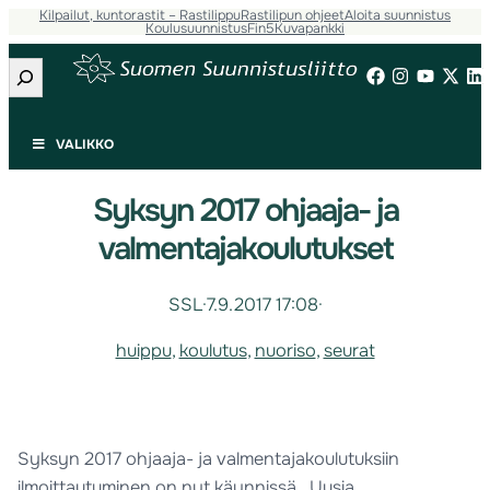
Kilpailut, kuntorastit – Rastilippu
Rastilipun ohjeet
Aloita suunnistus
Koulusuunnistus
Fin5
Kuvapankki
Etsi
VALIKKO
Syksyn 2017 ohjaaja- ja
valmentajakoulutukset
SSL
·
7.9.2017 17:08
·
huippu
, 
koulutus
, 
nuoriso
, 
seurat
Syksyn 2017 ohjaaja- ja valmentajakoulutuksiin
ilmoittautuminen on nyt käynnissä. Uusia