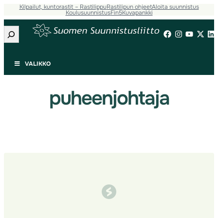
Kilpailut, kuntorastit – Rastilippu
Rastilipun ohjeet
Aloita suunnistus
Siirry
Koulusuunnistus
Fin5
Kuvapankki
sisältöön
Etsi
VALIKKO
puheenjohtaja