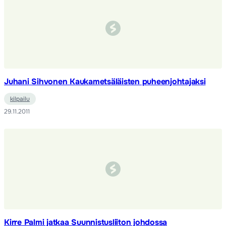
Juhani Sihvonen Kaukametsäläisten puheenjohtajaksi
kilpailu
29.11.2011
Kirre Palmi jatkaa Suunnistusliiton johdossa