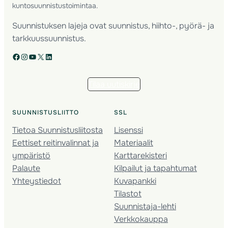
kuntosuunnistustoimintaa.
Suunnistuksen lajeja ovat suunnistus, hiihto-, pyörä- ja
tarkkuussuunnistus.
Facebook
Instagram
YouTube
X
LinkedIn
Tilaa uutiskirje
SUUNNISTUSLIITTO
SSL
Tietoa Suunnistusliitosta
Lisenssi
Eettiset reitinvalinnat ja
Materiaalit
ympäristö
Karttarekisteri
Palaute
Kilpailut ja tapahtumat
Yhteystiedot
Kuvapankki
Tilastot
Suunnistaja-lehti
Verkkokauppa