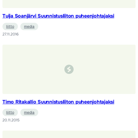
Tuija Soanjärvi Suunnistusliiton puheenjohtajaksi
liitto
media
27.11.2016
Timo Ritakallio Suunnistusliiton puheenjohtajaksi
liitto
media
20.11.2015