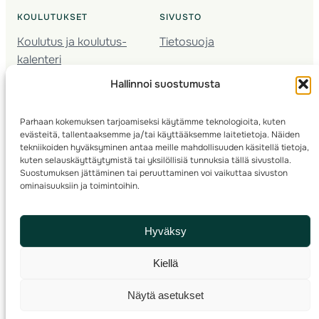
KOULUTUKSET
SIVUSTO
Koulutus ja koulutus­
Tietosuoja
kalenteri
Nuorison koulutukset
Hallinnoi suostumusta
Seura­kehittäminen
Valmentaja­koulutus
Parhaan kokemuksen tarjoamiseksi käytämme teknologioita, kuten
Kartoitus
evästeitä, tallentaaksemme ja/tai käyttääksemme laitetietoja. Näiden
Ratamestari
tekniikoiden hyväksyminen antaa meille mahdollisuuden käsitellä tietoja,
kuten selauskäyttäytymistä tai yksilöllisiä tunnuksia tällä sivustolla.
Suostumuksen jättäminen tai peruuttaminen voi vaikuttaa sivuston
Suomen Suunnistusliitto
© 2025 ·
· Valimotie 10, 00380 Helsinki, Finland
ominaisuuksiin ja toimintoihin.
info(a)suunnistusliitto.fi,
Rastilipun asiat
: rastilippu(a)suunnistusliitto.fi
Hyväksy
Kilpailut ja kuntorastit – Rastilippu
:::
Rastilipun ohjeet
Kiellä
RSS
Näytä asetukset
Etsi