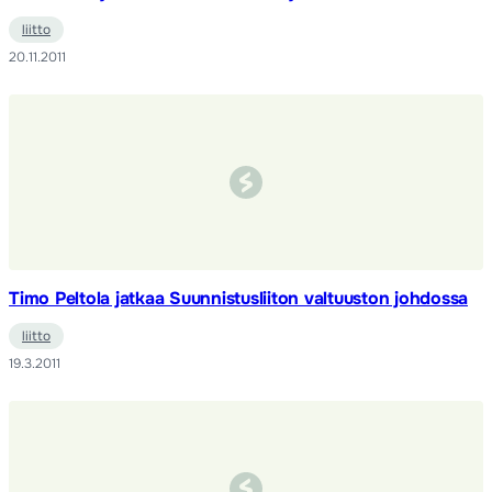
liitto
20.11.2011
Timo Peltola jatkaa Suunnistusliiton valtuuston johdossa
liitto
19.3.2011