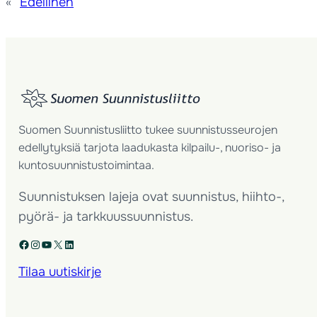
«
Edellinen
Suomen Suunnistusliitto tukee suunnistusseurojen
edellytyksiä tarjota laadukasta kilpailu-, nuoriso- ja
kuntosuunnistustoimintaa.
Suunnistuksen lajeja ovat suunnistus, hiihto-,
pyörä- ja tarkkuussuunnistus.
Facebook
Instagram
YouTube
X
LinkedIn
Tilaa uutiskirje