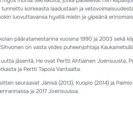
s monia tekniikoita, jotka palvelevat niin kilpailijoita
tunnettu korkeasta laadustaan ja vetovoimaisuudesta
ookin luovuttavansa hyvillä mielin ja ylpeänä erinoma
kolan pääratamestarina vuosina 1990 ja 2003 sekä kilp
 Sihvonen on vasta viides puheenjohtaja Kaukametsälä
uutta jäsentä. He ovat Pertti Ahtiainen Joensuusta, 
kasta ja Pertti Tapola Vantaalta.
sitten seuraavat Jämsä (2013), Kuopio (2014) ja Paimio (
eenrannassa ja 2017 Joensuussa.