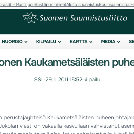
orastit – Rastilippu
Rastilipun ohjeet
Aloita suunnistus
Koulusuunnistus
F
NUORISO
KILPAILU
KARTTA
MEDIA
S
onen Kaukametsäläisten puhe
SSL
·
29.11.2011 15:52
·
kilpailu
tin perustajayhteisö Kaukametsäläisten puheenjohtajak
 Jukolan viesti on vakaalla kasvullaan vahvistanut as