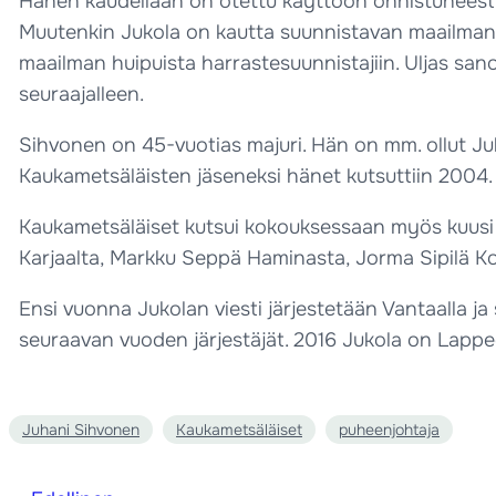
Hänen kaudellaan on otettu käyttöön onnistuneesti myö
Muutenkin Jukola on kautta suunnistavan maailman 
maailman huipuista harrastesuunnistajiin. Uljas san
seuraajalleen.
Sihvonen on 45-vuotias majuri. Hän on mm. ollut Ju
Kaukametsäläisten jäseneksi hänet kutsuttiin 2004.
Kaukametsäläiset kutsui kokouksessaan myös kuusi 
Karjaalta, Markku Seppä Haminasta, Jorma Sipilä Kot
Ensi vuonna Jukolan viesti järjestetään Vantaalla ja 
seuraavan vuoden järjestäjät. 2016 Jukola on Lapp
Juhani Sihvonen
Kaukametsäläiset
puheenjohtaja