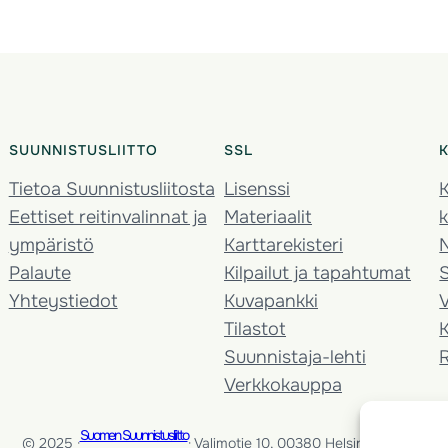
SUUNNISTUSLIITTO
SSL
Tietoa Suunnistusliitosta
Lisenssi
K
Eettiset reitinvalinnat ja
Materiaalit
k
ympäristö
Karttarekisteri
Palaute
Kilpailut ja tapahtumat
Yhteystiedot
Kuvapankki
V
Tilastot
K
Suunnistaja-lehti
Verkkokauppa
Suomen Suunnistusliitto
© 2025 ·
· Valimotie 10, 00380 Helsinki, Finland