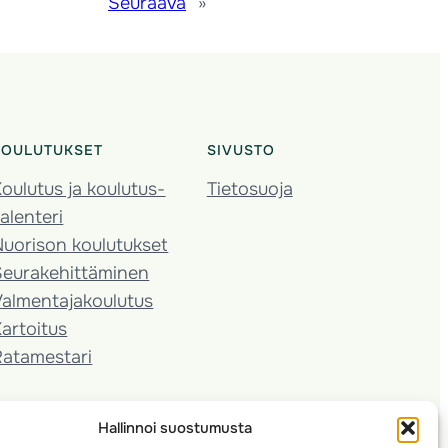
Seuraava
»
KOULUTUKSET
SIVUSTO
oulutus ja koulutus­
Tietosuoja
alenteri
Nuorison koulutukset
Seura­kehittäminen
almentaja­koulutus
artoitus
Ratamestari
Hallinnoi suostumusta