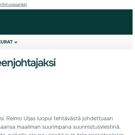
in5
Kuvapankki
EURAT
enjohtajaksi
si. Reimo Uljas luopui tehtävästä johdettuaan
emaansa maailman suurimpana suunnistusviestinä.