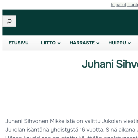
Kilpailut, kunt
Etsi
ETUSIVU
LIITTO
HARRASTE
HUIPPU
Juhani Sihv
Juhani Sihvonen Mikkelistä on valittu Jukolan vies
Jukolan isäntänä yhdistystä 16 vuotta. Sinä aikana