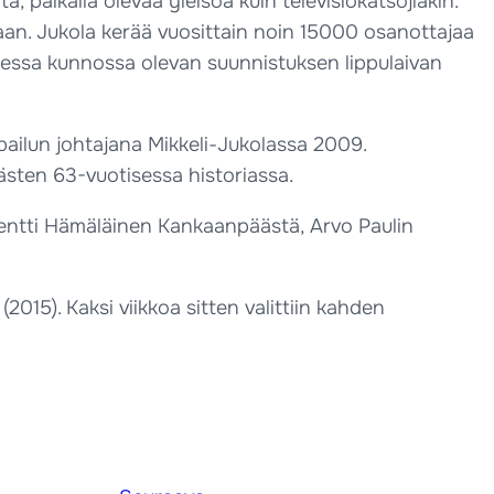
, paikalla olevaa yleisöä kuin televisiokatsojiakin.
an. Jukola kerää vuosittain noin 15000 osanottajaa
isessa kunnossa olevan suunnistuksen lippulaivan
ailun johtajana Mikkeli-Jukolassa 2009.
sten 63-vuotisessa historiassa.
Pentti Hämäläinen Kankaanpäästä, Arvo Paulin
2015). Kaksi viikkoa sitten valittiin kahden