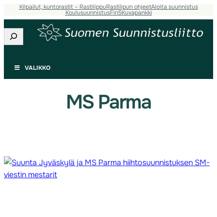
Kilpailut, kuntorastit – Rastilippu
Rastilipun ohjeet
Aloita suunnistus
Siirry
Koulusuunnistus
Fin5
Kuvapankki
sisältöön
Etsi
VALIKKO
MS Parma