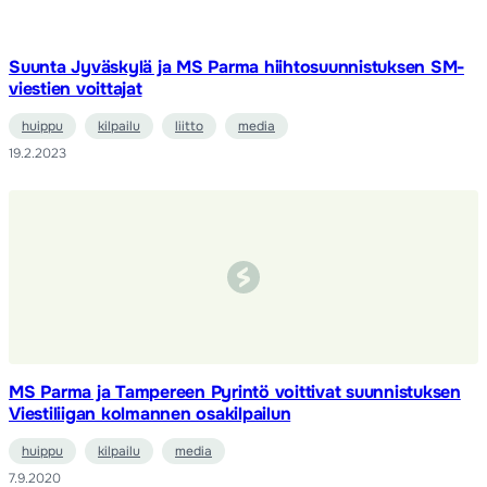
Suunta Jyväskylä ja MS Parma hiihtosuunnistuksen SM-
viestien voittajat
huippu
kilpailu
liitto
media
19.2.2023
MS Parma ja Tampereen Pyrintö voittivat suunnistuksen
Viestiliigan kolmannen osakilpailun
huippu
kilpailu
media
7.9.2020