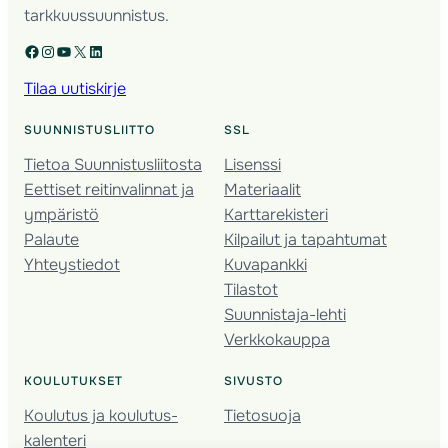
tarkkuussuunnistus.
Facebook
Instagram
YouTube
X
LinkedIn
Tilaa uutiskirje
SUUNNISTUSLIITTO
SSL
Tietoa Suunnistusliitosta
Lisenssi
Eettiset reitinvalinnat ja
Materiaalit
ympäristö
Karttarekisteri
Palaute
Kilpailut ja tapahtumat
Yhteystiedot
Kuvapankki
Tilastot
Suunnistaja-lehti
Verkkokauppa
KOULUTUKSET
SIVUSTO
Koulutus ja koulutus­
Tietosuoja
kalenteri