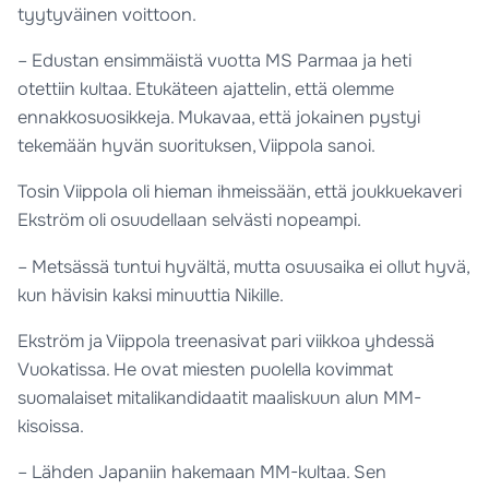
tyytyväinen voittoon.
– Edustan ensimmäistä vuotta MS Parmaa ja heti
otettiin kultaa. Etukäteen ajattelin, että olemme
ennakkosuosikkeja. Mukavaa, että jokainen pystyi
tekemään hyvän suorituksen, Viippola sanoi.
Tosin Viippola oli hieman ihmeissään, että joukkuekaveri
Ekström oli osuudellaan selvästi nopeampi.
– Metsässä tuntui hyvältä, mutta osuusaika ei ollut hyvä,
kun hävisin kaksi minuuttia Nikille.
Ekström ja Viippola treenasivat pari viikkoa yhdessä
Vuokatissa. He ovat miesten puolella kovimmat
suomalaiset mitalikandidaatit maaliskuun alun MM-
kisoissa.
– Lähden Japaniin hakemaan MM-kultaa. Sen