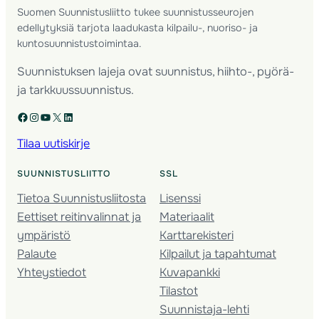
Suomen Suunnistusliitto tukee suunnistusseurojen
edellytyksiä tarjota laadukasta kilpailu-, nuoriso- ja
kuntosuunnistustoimintaa.
Suunnistuksen lajeja ovat suunnistus, hiihto-, pyörä-
ja tarkkuussuunnistus.
Facebook
Instagram
YouTube
X
LinkedIn
Tilaa uutiskirje
SUUNNISTUSLIITTO
SSL
Tietoa Suunnistusliitosta
Lisenssi
Eettiset reitinvalinnat ja
Materiaalit
ympäristö
Karttarekisteri
Palaute
Kilpailut ja tapahtumat
Yhteystiedot
Kuvapankki
Tilastot
Suunnistaja-lehti