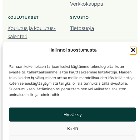
Verkkokauppa
KOULUTUKSET
SIVUSTO
Koulutus ja koulutus­
Tietosuoja
kalenteri
Nuorison koulutukset
Hallinnoi suostumusta
Seura­kehittäminen
Valmentaja­koulutus
Parhaan kokemuksen tarjoamiseksi käytämme teknologioita, kuten
Kartoitus
evästeitä, tallentaaksemme ja/tai käyttääksemme laitetietoja. Näiden
Ratamestari
tekniikoiden hyväksyminen antaa meille mahdollisuuden käsitellä tietoja,
kuten selauskäyttäytymistä tai yksilöllisiä tunnuksia tällä sivustolla.
Suostumuksen jättäminen tai peruuttaminen voi vaikuttaa sivuston
Suomen Suunnistusliitto
© 2025 ·
· Valimotie 10, 00380 Helsinki, Finland
ominaisuuksiin ja toimintoihin.
info(a)suunnistusliitto.fi,
Rastilipun asiat
: rastilippu(a)suunnistusliitto.fi
Hyväksy
Kilpailut ja kuntorastit – Rastilippu
:::
Rastilipun ohjeet
Kiellä
RSS