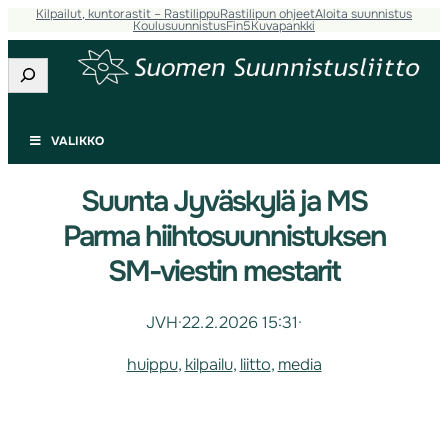
Kilpailut, kuntorastit – Rastilippu
Rastilipun ohjeet
Aloita suunnistus
Koulusuunnistus
Fin5
Kuvapankki
Etsi
VALIKKO
Suunta Jyväskylä ja MS
Parma hiihtosuunnistuksen
SM-viestin mestarit
JVH
·
22.2.2026 15:31
·
huippu
, 
kilpailu
, 
liitto
, 
media