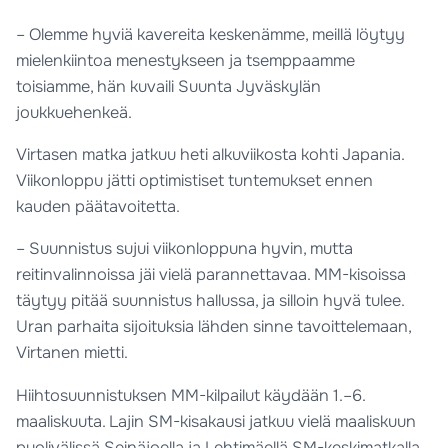
– Olemme hyviä kavereita keskenämme, meillä löytyy
mielenkiintoa menestykseen ja tsemppaamme
toisiamme, hän kuvaili Suunta Jyväskylän
joukkuehenkeä.
Virtasen matka jatkuu heti alkuviikosta kohti Japania.
Viikonloppu jätti optimistiset tuntemukset ennen
kauden päätavoitetta.
– Suunnistus sujui viikonloppuna hyvin, mutta
reitinvalinnoissa jäi vielä parannettavaa. MM-kisoissa
täytyy pitää suunnistus hallussa, ja silloin hyvä tulee.
Uran parhaita sijoituksia lähden sinne tavoittelemaan,
Virtanen mietti.
Hiihtosuunnistuksen MM-kilpailut käydään 1.–6.
maaliskuuta. Lajin SM-kisakausi jatkuu vielä maaliskuun
puolivälissä Seinäjoella ja Lehtimäellä SM-keskimatkalla