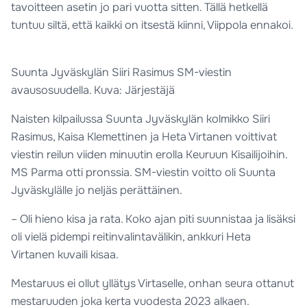
tavoitteen asetin jo pari vuotta sitten. Tällä hetkellä
tuntuu siltä, että kaikki on itsestä kiinni, Viippola ennakoi.
Suunta Jyväskylän Siiri Rasimus SM-viestin
avausosuudella. Kuva: Järjestäjä
Naisten kilpailussa Suunta Jyväskylän kolmikko Siiri
Rasimus, Kaisa Klemettinen ja Heta Virtanen voittivat
viestin reilun viiden minuutin erolla Keuruun Kisailijoihin.
MS Parma otti pronssia. SM-viestin voitto oli Suunta
Jyväskylälle jo neljäs perättäinen.
– Oli hieno kisa ja rata. Koko ajan piti suunnistaa ja lisäksi
oli vielä pidempi reitinvalintavälikin, ankkuri Heta
Virtanen kuvaili kisaa.
Mestaruus ei ollut yllätys Virtaselle, onhan seura ottanut
mestaruuden joka kerta vuodesta 2023 alkaen.