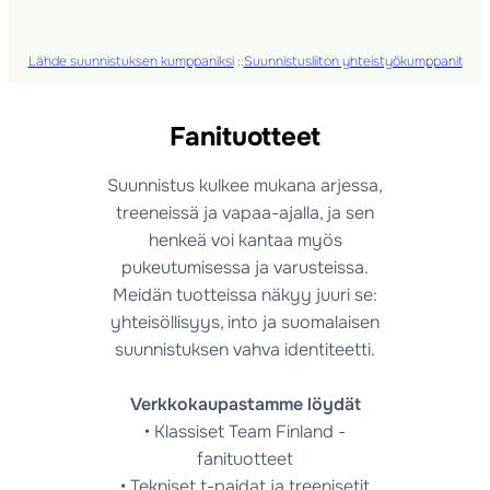
Lähde suunnistuksen kumppaniksi
::
Suunnistusliiton yhteistyökumppanit
Fanituotteet
Suunnistus kulkee mukana arjessa,
treeneissä ja vapaa-ajalla, ja sen
henkeä voi kantaa myös
pukeutumisessa ja varusteissa.
Meidän tuotteissa näkyy juuri se:
yhteisöllisyys, into ja suomalaisen
suunnistuksen vahva identiteetti.
Verkkokaupastamme löydät
• Klassiset Team Finland -
fanituotteet
• Tekniset t-paidat ja treenisetit