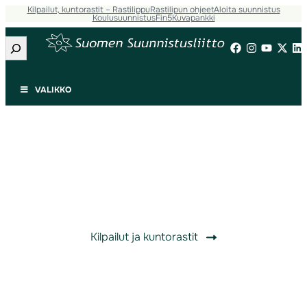
Kilpailut, kuntorastit – Rastilippu
Rastilipun ohjeet
Aloita suunnistus
Koulusuunnistus
Fin5
Kuvapankki
Etsi
VALIKKO
Löydä tapahtumat
Suunnistuskilpailut ja kuntorastit löytyvät
uudistuneesta Rastilipusta.
Kilpailut ja kuntorastit