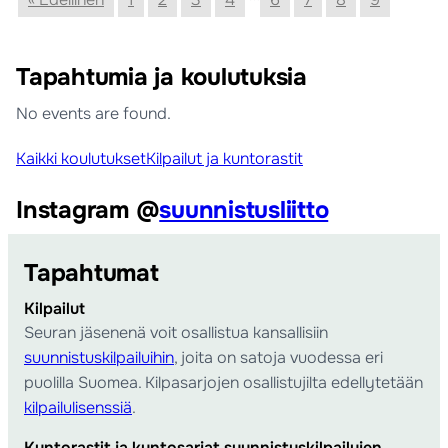
Tapahtumia ja koulutuksia
No events are found.
Kaikki koulutukset
Kilpailut ja kuntorastit
Instagram @
suunnistusliitto
Tapahtumat
Kilpailut
Seuran jäsenenä voit osallistua kansallisiin
suunnistuskilpailuihin
, joita on satoja vuodessa eri
puolilla Suomea. Kilpasarjojen osallistujilta edellytetään
kilpailulisenssiä
.
Kuntorastit ja kuntosarjat suunnistuskilpailujen