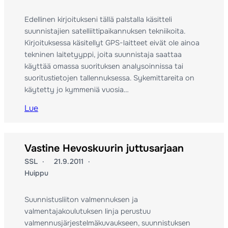
Edellinen kirjoitukseni tällä palstalla käsitteli
suunnistajien satelliittipaikannuksen tekniikoita.
Kirjoituksessa käsitellyt GPS-laitteet eivät ole ainoa
tekninen laitetyyppi, joita suunnistaja saattaa
käyttää omassa suorituksen analysoinnissa tai
suoritustietojen tallennuksessa. Sykemittareita on
käytetty jo kymmeniä vuosia…
Lue
Vastine Hevoskuurin juttusarjaan
SSL
21.9.2011
Huippu
Suunnistusliiton valmennuksen ja
valmentajakoulutuksen linja perustuu
valmennusjärjestelmäkuvaukseen, suunnistuksen