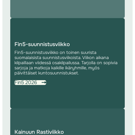
Fin5-suunnistusviikko
Fin5-suunnistusviikko on toinen suurista
suomalaisista suunnistusviikoista. Viikon aikana
kilpaillaan viidessä osakilpailussa. Tarjolla on sopivia
sarjoja ja matkoja kaikille ikäryhmille, myös
päivittäiset kuntosuunnistukset.
Fin5 2026
Kainuun Rastiviikko