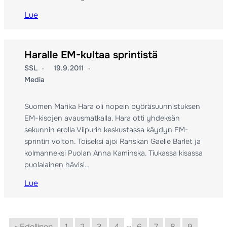
Lue
Haralle EM-kultaa sprintistä
SSL
19.9.2011
Media
Suomen Marika Hara oli nopein pyöräsuunnistuksen
EM-kisojen avausmatkalla. Hara otti yhdeksän
sekunnin erolla Viipurin keskustassa käydyn EM-
sprintin voiton. Toiseksi ajoi Ranskan Gaelle Barlet ja
kolmanneksi Puolan Anna Kaminska. Tiukassa kisassa
puolalainen hävisi…
Lue
…
« Edellinen
1
2
3
4
6
7
8
9