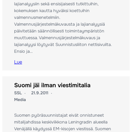
lajianalyysiin sekä ensisijaisesti tutkittuihin,
kokemuksen kautta hyväksi koettuihin
valmennusmenetelmiin.
Valmennusjärjestelmäkuvausta ja lajianalyysiä
päivitetään säännöllisesti toimintaympäristön
muuttuessa. Valmennusjärjestelmäkuvaus ja
lajianalyysi löytyvät Suunnistusliiton nettisivuilta.
Ensio ja…
Lue
Suomi jäi ilman viestimitalia
SSL
21.9.2011
Media
Suomen pyöräsuunnistajat eivät onnistuneet
mitalijahdissa keskiviikkona Leningradin alueella
Venäjällä käydyssä EM-kisojen viestissä. Suomen