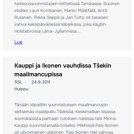
tarkkuussuunnistajien mittelössä Tanskassa. Suomen
viisikko Lauri Kontkanen, Marko Määttälä, Antti
Rusanen, Pekka Seppä ja Jari Turto oli tasaisen
vahva kaksipäiväisessä kilpailussa, joka käytiin
Holstebrossa Länsi-Jyllannissa….
Lue
Kauppi ja Ikonen vauhdissa Tšekin
maailmancupissa
SSL
24.9.2011
Huippu
Tänään kilpailtiin suunnistuksen maailmancupin
seitsemäs osakilpailu Tšekissä. Keskimatkan kisassa
suomalaisista parhaan tuloksen naisissa teki Minna
Kauppi suunnistamalla toiseksi. Miehissä Pasi Ikonen
oli ylivoimainen ykkönen. Pasi Ikonen teki vahvaa