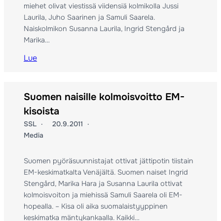
miehet olivat viestissä viidensiä kolmikolla Jussi
Laurila, Juho Saarinen ja Samuli Saarela.
Naiskolmikon Susanna Laurila, Ingrid Stengård ja
Marika…
Lue
Suomen naisille kolmoisvoitto EM-
kisoista
SSL
20.9.2011
Media
Suomen pyöräsuunnistajat ottivat jättipotin tiistain
EM-keskimatkalta Venäjältä. Suomen naiset Ingrid
Stengård, Marika Hara ja Susanna Laurila ottivat
kolmoisvoiton ja miehissä Samuli Saarela oli EM-
hopealla. – Kisa oli aika suomalaistyyppinen
keskimatka mäntykankaalla. Kaikki…