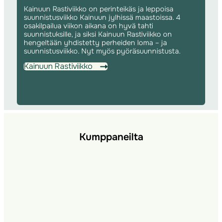
Kainuun Rastiviikko on perinteikäs ja leppoisa
suunnistusviikko Kainuun jylhissä maastoissa. 4
osakilpailua viikon aikana on hyvä tahti
suunnistuksille, ja siksi Kainuun Rastiviikko on
hengeltään yhdistetty perheiden loma – ja
suunnistusviikko. Nyt myös pyöräsuunnistusta.
Kainuun Rastiviikko
Kumppaneilta