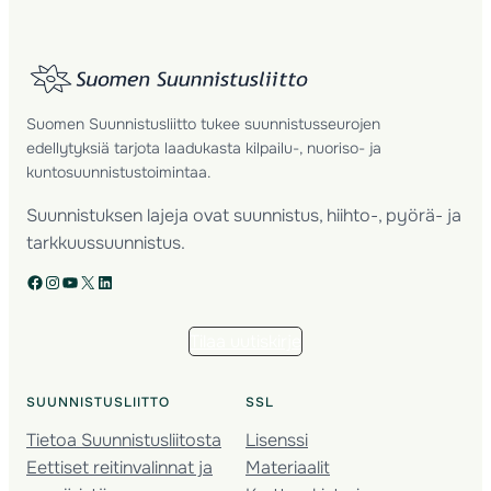
Suomen Suunnistusliitto tukee suunnistusseurojen
edellytyksiä tarjota laadukasta kilpailu-, nuoriso- ja
kuntosuunnistustoimintaa.
Suunnistuksen lajeja ovat suunnistus, hiihto-, pyörä- ja
tarkkuussuunnistus.
Facebook
Instagram
YouTube
X
LinkedIn
Tilaa uutiskirje
SUUNNISTUSLIITTO
SSL
Tietoa Suunnistusliitosta
Lisenssi
Eettiset reitinvalinnat ja
Materiaalit