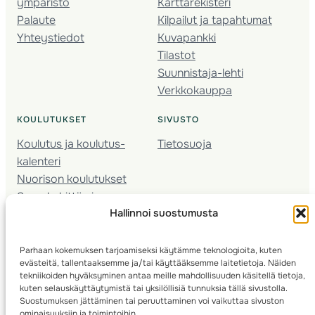
ympäristö
Karttarekisteri
Palaute
Kilpailut ja tapahtumat
Yhteystiedot
Kuvapankki
Tilastot
Suunnistaja-lehti
Verkkokauppa
KOULUTUKSET
SIVUSTO
Koulutus ja koulutus­
Tietosuoja
kalenteri
Nuorison koulutukset
Seura­kehittäminen
Hallinnoi suostumusta
Valmentaja­koulutus
Kartoitus
Ratamestari
Parhaan kokemuksen tarjoamiseksi käytämme teknologioita, kuten
evästeitä, tallentaaksemme ja/tai käyttääksemme laitetietoja. Näiden
tekniikoiden hyväksyminen antaa meille mahdollisuuden käsitellä tietoja,
Suomen Suunnistusliitto
© 2025 ·
· Valimotie 10, 00380 Helsinki, Finland
kuten selauskäyttäytymistä tai yksilöllisiä tunnuksia tällä sivustolla.
Suostumuksen jättäminen tai peruuttaminen voi vaikuttaa sivuston
ominaisuuksiin ja toimintoihin.