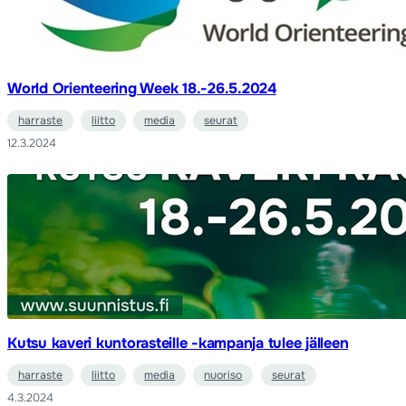
World Orienteering Week 18.-26.5.2024
harraste
liitto
media
seurat
12.3.2024
Kutsu kaveri kuntorasteille -kampanja tulee jälleen
harraste
liitto
media
nuoriso
seurat
4.3.2024