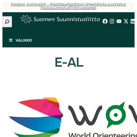
Kilpailut, kuntorastit – Rastilippu
Rastilipun ohjeet
Aloita suunnistus
Siirry
Koulusuunnistus
Fin5
Kuvapankki
sisältöön
Etsi
VALIKKO
E-AL