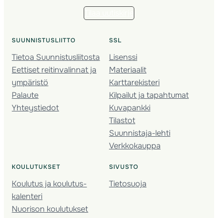
Tilaa uutiskirje
SUUNNISTUSLIITTO
SSL
Tietoa Suunnistusliitosta
Lisenssi
Eettiset reitinvalinnat ja
Materiaalit
ympäristö
Karttarekisteri
Palaute
Kilpailut ja tapahtumat
Yhteystiedot
Kuvapankki
Tilastot
Suunnistaja-lehti
Verkkokauppa
KOULUTUKSET
SIVUSTO
Koulutus ja koulutus­
Tietosuoja
kalenteri
Nuorison koulutukset