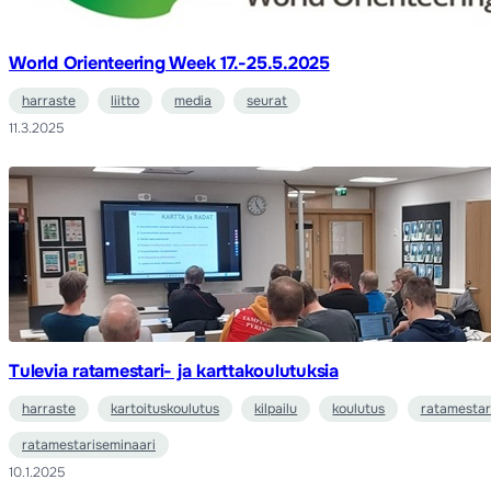
World Orienteering Week 17.-25.5.2025
harraste
liitto
media
seurat
11.3.2025
Tulevia ratamestari- ja karttakoulutuksia
harraste
kartoituskoulutus
kilpailu
koulutus
ratamestar
ratamestariseminaari
10.1.2025