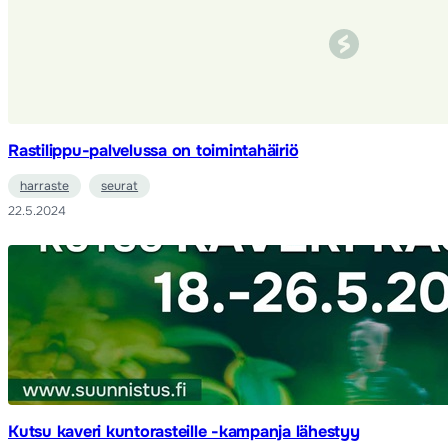
Rastilippu-palvelussa on toimintahäiriö
harraste
seurat
22.5.2024
Kutsu kaveri kuntorasteille -kampanja lähestyy