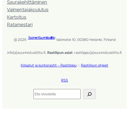
Seura­kehittäminen
Valmentaja­koulutus
Kartoitus
Ratamestari
Suomen Suunnistusliitto
© 2025 ·
· Valimotie 10, 00380 Helsinki, Finland
info(a)suunnistusliitto.fi,
Rastilipun asiat
: rastilippu(a)suunnistusliitto.fi
Kilpailut ja kuntorastit – Rastilippu
:::
Rastilipun ohjeet
RSS
Etsi