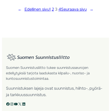
←
Edellinen sivu
1
2
3
4
Seuraava sivu
→
Suomen Suunnistusliitto tukee suunnistusseurojen
edellytyksiä tarjota laadukasta kilpailu-, nuoriso- ja
kuntosuunnistustoimintaa.
Suunnistuksen lajeja ovat suunnistus, hiihto-, pyörä-
ja tarkkuussuunnistus.
Facebook
Instagram
YouTube
X
LinkedIn